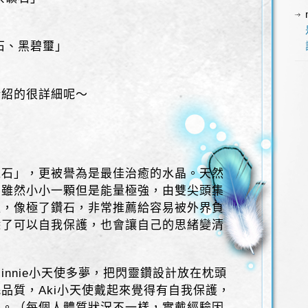
：
石、黑碧璽」
介紹的很詳細呢～
之石」，更被譽為是最佳治癒的水晶。天然
，雖然小小一顆但是能量極強，由雙尖頭集
盈，像極了鑽石，非常推薦給容易被外界負
除了可以自我保護，也會讓自己的思緒變清
innie小天使多夢，把閃靈鑽設計放在枕頭
品質，Aki小天使戴起來覺得有自我保護，
考。（每個人體質狀況不一樣，實戴經驗因