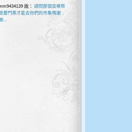
mm9434139
說：
請問那個音樂祭
是要門票才能去你們的市集嗎謝
謝...