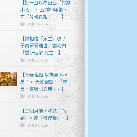
【她一直以為自己「討厭
小孩」， 直到30年後，
才「發現真相」……】
七月 23, 2026
【你相信「永生」嗎？
學員舅舅離世，讓我們
「重新理解 死亡」】
七月 22, 2026
【70歲姐姐 以為賣不掉
房子， 天使聖團：「恩
典，會吸引恩典。」】
七月 16, 2026
【三個月前，我就「Fu
到」可能「被停權」⋯】
七月 04, 2026