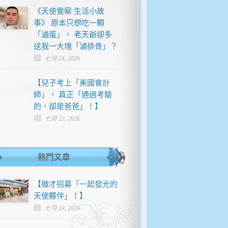
《天使覺察 生活小故
事》 原本只想吃一顆
「滷蛋」， 老天爺卻多
送我一大塊「滷排骨」？
七月 24, 2026
【兒子考上「美國會計
師」， 真正「通過考驗
的，卻是爸爸」！】
七月 23, 2026
熱門文章
【徵才招募「一起發光的
天使夥伴」！】
七月 24, 2026