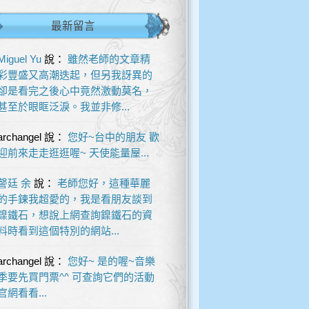
最新留言
Miguel Yu
說：
雖然老師的文章精
彩豐盛又高潮迭起，但另我訝異的
卻是看完之後心中竟然激動莫名，
甚至於眼眶泛淚。我並非修...
archangel
說：
您好~台中的朋友 歡
迎前來走走逛逛喔~ 天使能量屋...
謦廷 余
說：
老師您好，這種華麗
的手鍊我超愛的，我是看朋友談到
鎳鐵石，想說上網查詢鎳鐵石的資
料時看到這個特別的網站...
archangel
說：
您好~ 是的喔~音樂
季要先買門票^^ 可查詢它們的活動
官網看看...