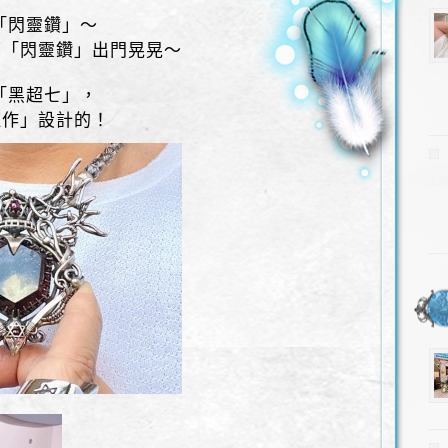
「閃靈鑽」～
著「閃靈鑽」出門晃晃～
「黑超七」，
紅作」設計的！