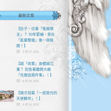
最新文章
【肚子，住著「冤親債
主」？ 30年緊繃，竟在
「能量整復」後一夜鬆
開！】
七月 29, 2026
【越「收驚」身體越沉
重？ 別急著離開大廟
「先做這兩件事」！】
七月 28, 2026
【徵才招募「一起發光的
天使夥伴」！】
七月 24, 2026