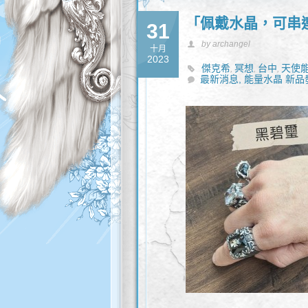
「佩戴水晶，可串
31
by archangel
十月
2023
傑克希
冥想
台中
天使
,
,
,
最新消息,
能量水晶 新品