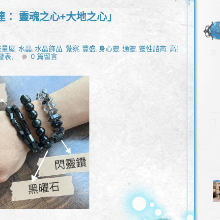
連： 靈魂之心+大地之心」
能量屋
水晶
水晶飾品
覺察
豐盛
身心靈
通靈
靈性諮商
高我
,
,
,
,
,
,
,
,
發表,
0 篇留言