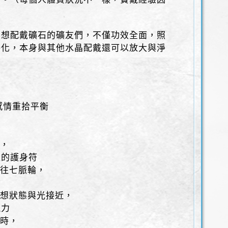
有想配戴礦石的礦友們，不僅功效全面，照
淨化，本身與其他水晶配戴還可以放大與淨
感情重拾平衡
用，
量的護身符
傳往七脈輪，
念
冥想狀態與光接近，
視力
費時，