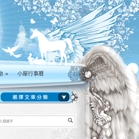
動
»
小屋行事曆