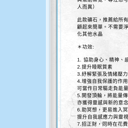
人而異）
此款礦石，推薦給所
顧起來簡單。不需要
化其他水晶
＊功效:
1. 協助身心、精神、
2.提升睡眠質素
3.紓解緊張及情緒壓力
4.增強自我保護的作
可當作日常驅走負能
5.開發頂輪，將能量
亦獲得靈感與新的意
6.助冥想，更易進入
提升自我感應力與靈
7.招正財，同時在花