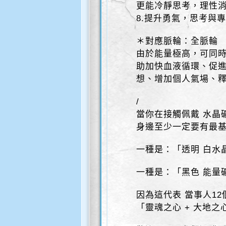
更能冷靜思考，理性
8.提升勇氣，思考與專
＊對應脈輪：全脈輪
由於能量極高，可同時
助加快血液循環、促
想、增加個人氣場、
/
當你在接觸佩戴 水晶
身邊至少一定要有最
一種是：「透明 白水
一種是：「黑色 能量
因為這代表 當事人12
「靈魂之心 + 大地