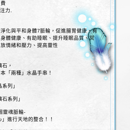
消費
注力.
淨化與平和身體7脈輪，促進腸胃健康、有
進身體健康、有助睡眠、提升睡眠品質、冥
釋放情緒和壓力、提高靈性
礦石，
基本「兩種」水晶手串！
晶系列」
礦石系列」
個靈魂脈輪-
之心」進行天地的整合！！