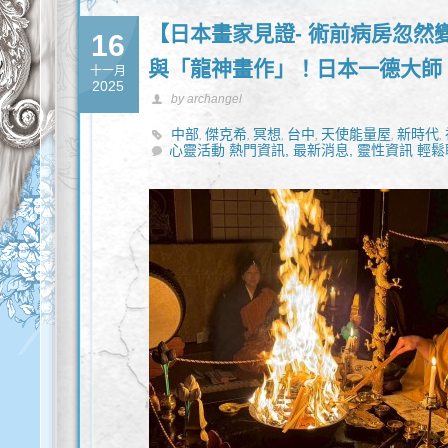
【日本畫家見證- 術前病房忽然
16
與「龍神畫作」！日本一德大師
十一月
2025
by archangel
中部
傑克希
冥想
台中
天使能量屋
新時代
,
,
,
,
,
,
心靈活動 熱門資訊,
最新消息,
靈性資訊 輕鬆