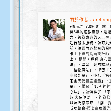
關於作者 - archang
●傑克希 老師- 9年
莫5年的道教靈修，透
力，曾為東方的天上聖
進行辦事服務，領有九天
前，聽到內心聲音的召
卡上下班的網頁設計師
上。 期間，透過 身心
法」，學習「光的課程
「植物魔法」，學習「
高頻能量」，連結「第
爾金天使豐盛能量」，
量」，學習「NLP 神
心法」；並傳承了-「宇
頻 大使調整」，能為您
以及為您帶來- 「前世探
成功整合-第七密度百光 