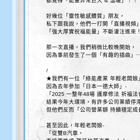
都覺得「能量非常巨大 & 溫暖」！！
好幾位「靈性敏感體質」朋友，
私下跟我說，他們一打開「直播視頻」
「強大厚實祝福能量」不斷灌注進來
那一次直播，我們稍微比較晚開始，
因為事前發生了一個「有趣的插曲」
/
★我們有一位「綠能產業 年輕老闆娘
因為去年參加「日本一德大師」-
「2025 一整年48場 護摩修法 祈福
結果今年大環境，有許多公司業績停
但他們反而「公司營業額 持續穩定成
甚至因此，年輕老闆娘-
「從雙B汽車，