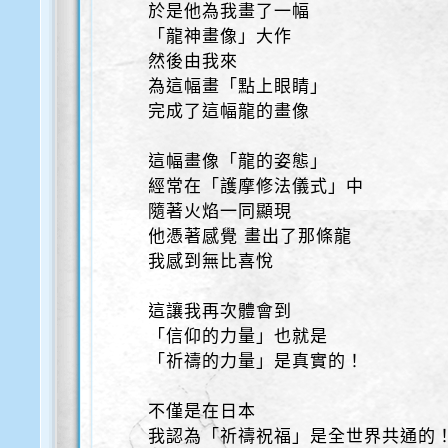
於是他為我畫了一幅
「龍神畫像」大作
然後由我來
為這幅畫「點上眼睛」
完成了這幅龍的畫像
這幅畫像「龍的姿態」
經常在「護摩修法儀式」中
隨著火焰一同顯現
他憑著感覺 畫出了那條龍
我感到無比喜悅
這讓我再次體會到
「信仰的力量」也就是
「祈禱的力量」是真實的！
不僅是在日本
我認為「祈禱祝福」是全世界共通的