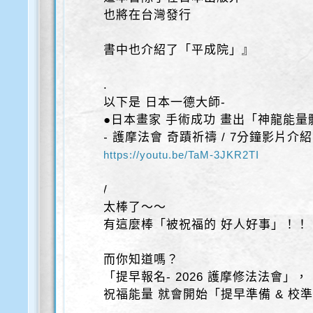
也將在台灣發行
書中也介紹了「平成院」』
.
以下是 日本一德大師-
●日本畫家 手術成功 畫出「神龍能量
- 護摩法會 奇蹟祈禱 / 7分鐘影片介
https://youtu.be/TaM-3JKR2TI
/
太棒了～～
有這麼棒「被祝福的 好人好事」！！
而你知道嗎？
「提早報名- 2026 護摩修法法會」，
祝福能量 就會開始「提早準備 & 校