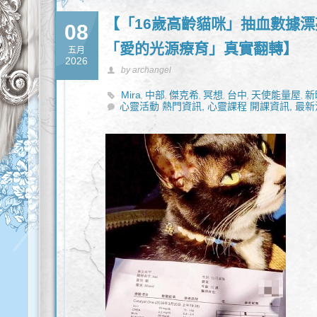
【「16歲高齡貓咪」抽血數據漂
08
「愛的光源療育」真實翻轉】
五月
2026
by archangel
Mira
中部
傑克希
冥想
台中
天使能量屋
新
,
,
,
,
,
,
心靈活動 熱門資訊,
心靈課程 開課資訊,
最新