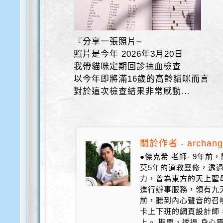
『分享一張照片~
照片是今年 2026年3月20日
我帶貓咪定期回診抽血檢查
以今年即將滿16歲的高齡貓咪而言
對於這次檢查結果非常感動…
關於作者 - archang
●傑克希 老師- 9年
莫5年的道教靈修，透
力，曾為東方的天上聖
進行辦事服務，領有九天
前，聽到內心聲音的召
卡上下班的網頁設計師
上。 期間，透過 身心