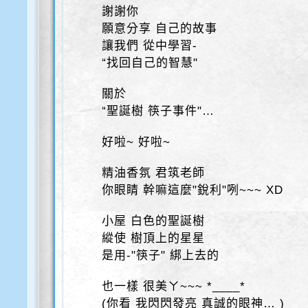
謝謝你
願意分享 自己的故事
讓我們 從中學習-
“找回自己的智慧"
關於
“聖誕樹 筷子事件"…
好啦~ 好啦~
精油香氛 君筑老師
你眼睛 幹嘛這麼"銳利"咧~~~ XD
小屋 白色的聖誕樹
縱使 樹頂上的星星
是用-"筷子" 綁上去的
也一樣 很美ㄚ~~~ *____*
(你看 我閃閃發亮 真誠的眼神… )