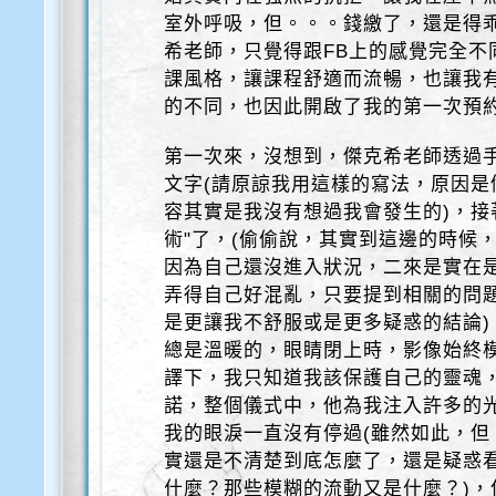
室外呼吸，但。。。錢繳了，還是得
希老師，只覺得跟FB上的感覺完全不
課風格，讓課程舒適而流暢，也讓我
的不同，也因此開啟了我的第一次預
第一次來，沒想到，傑克希老師透過
文字(請原諒我用這樣的寫法，原因
容其實是我沒有想過我會發生的)，接
術"了，(偷偷說，其實到這邊的時候
因為自己還沒進入狀況，二來是實在
弄得自己好混亂，只要提到相關的問
是更讓我不舒服或是更多疑惑的結論
總是溫暖的，眼睛閉上時，影像始終
譯下，我只知道我該保護自己的靈魂
諾，整個儀式中，他為我注入許多的
我的眼淚一直沒有停過(雖然如此，
實還是不清楚到底怎麼了，還是疑惑
什麼？那些模糊的流動又是什麼？)