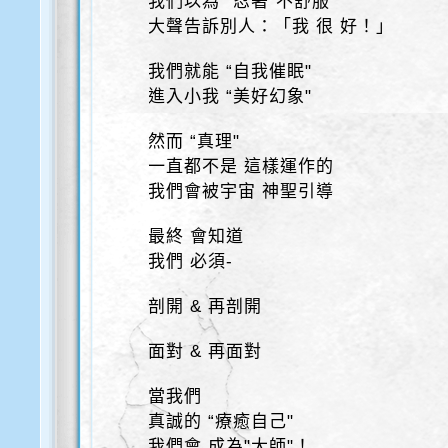
我們以為 “忍著"不舒服
大聲告訴別人：「我 很 好！」
我們就能 “自我催眠"
進入小我 “美好幻象"
然而 “真理"
一直都不是 這樣運作的
我們會被宇宙 神聖引導
最終 會知道
我們 必須-
剖開 & 再剖開
面對 & 再面對
當我們
真誠的 “療癒自己"
我們會 成為"大師"！