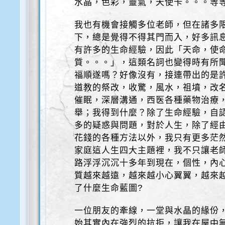
水晶，色彩，靈氣，天使卡。。。等
我也有機會接觸多位老師，但在諸多
下，總是覺得不得其門而入，好多訊
有許多的生命經驗，因此「天命，使
質。。。」，這類名詞也變得時有所
福順遂嗎？好像沒有，接連帶出的是許
道教的祭改，收驚，風水，祖墳，改
催眠，深層溝通，西医各種藥物治療
舉；我得到什麼？除了生命經驗，自
多的疑惑與問題，對於人生，除了經
花錢的各種方法以外，我只有更多茫
家庭這人生四大主題裡，我不只讓老
路浮浮沉沉十多年到現在，個性，內
質越來越遠，越來越小心翼翼，越來
了什麼生命藍圖?
一位朋友的牽線，一堂與水晶的緣份
始其實內在強烈的抗拒，讓我在屋中