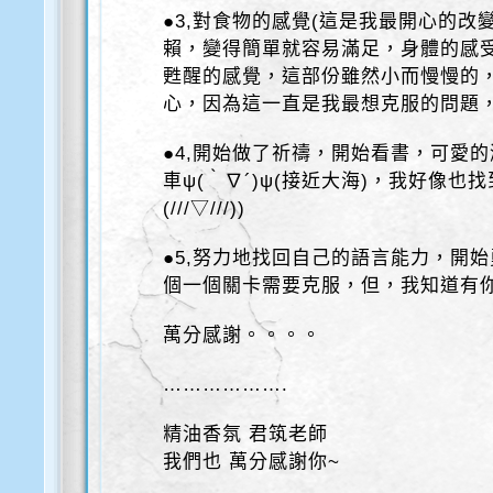
●3,對食物的感覺(這是我最開心的改
賴，變得簡單就容易滿足，身體的感
甦醒的感覺，這部份雖然小而慢慢的
心，因為這一直是我最想克服的問題，
●4,開始做了祈禱，開始看書，可愛
車ψ(｀∇´)ψ(接近大海)，我好像也
(///▽///))
●5,努力地找回自己的語言能力，開
個一個關卡需要克服，但，我知道有你們
萬分感謝。。。。
……………….
精油香氛 君筑老師
我們也 萬分感謝你~