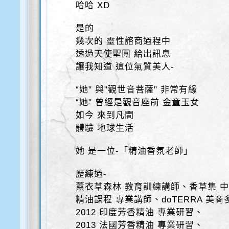
哈哈 XD
是的
幾次的 靈性諮商過程中
透過天使聖團 給出訊息
讓我知道 這位氣質美人-
“她" 與"觀世音菩薩" 非常有緣
“她" 曾經是觀音座前 金童玉女
如今 來到凡間
體驗 地球生活
她 是一位-「精油香氛老師」
歷練過-
薰衣草森林 教育訓練講師、香草集 
精油課程 專業講師、doTERRA 美
2012 印度芳香精油 專業研習、
2013 法國芳香精油 專業研習、