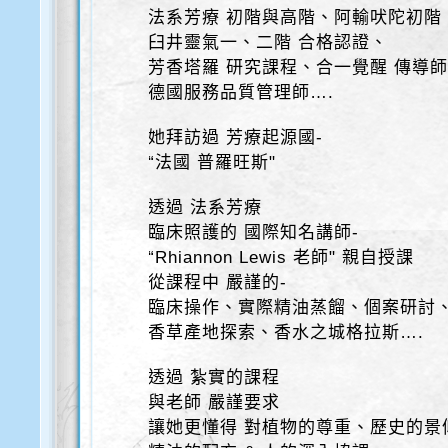
法系芳療 初階與高階、阿輸吠陀初階
臼井靈氣一、二階 合格認證、
芳香塔羅 研究課程、合一覺醒 傳導
德國服務品質管理師….
她拜訪過 芳療起源國-
“法國 普羅旺斯"
透過 法系芳療
臨床照護的 國際知名講師-
“Rhiannon Lewis 老師" 親自授課
從課程中 嚴謹的-
臨床操作、實際精油蒸餾、個案研討
香草產地探索、香水之城格拉斯….
透過 紮實的課程
與老師 嚴謹要求
讓她更懂得 對植物的尊重、歷史的景