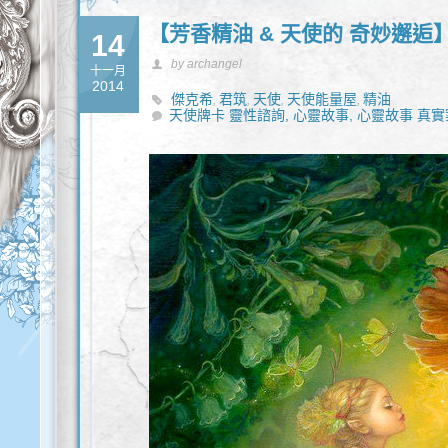
【芳香精油 & 天使的 奇妙邂逅
14
by archangel
十一月
2014
傑克希
君筑
天使
天使能量屋
精油
,
,
,
,
天使牌卡 靈性諮詢,
心靈故事,
心靈故事 真實