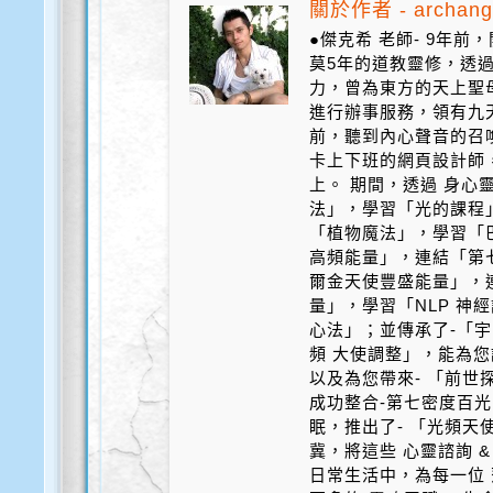
關於作者 - archang
●傑克希 老師- 9年
莫5年的道教靈修，透
力，曾為東方的天上聖
進行辦事服務，領有九天
前，聽到內心聲音的召
卡上下班的網頁設計師
上。 期間，透過 身心
法」，學習「光的課程
「植物魔法」，學習「
高頻能量」，連結「第
爾金天使豐盛能量」，
量」，學習「NLP 神
心法」；並傳承了-「宇
頻 大使調整」，能為您
以及為您帶來- 「前世探
成功整合-第七密度百光 
眠，推出了- 「光頻天
冀，將這些 心靈諮詢 &
日常生活中，為每一位 