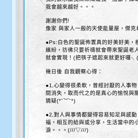
我會越來越好。。。
謝謝你們!
像家 與家人一般的天使能量屋，傑克
●Ps:白色的聖誕佈置真的好美好美
繽紛，彷彿只要祈禱就會帶來聖誕老
就會實現！(把筷子遮起來就更好囉╮(
幾日後 自我觀察心得：
●1,心變得很柔軟，曾經討厭的人事
間消失，取而代之的是真心的愉悅與
猜疑(*˘︶˘*)
●2,對人與事情都變得容易知足與感
福，相互的給與或分享，生活當中的
淚。。。(///▽///)