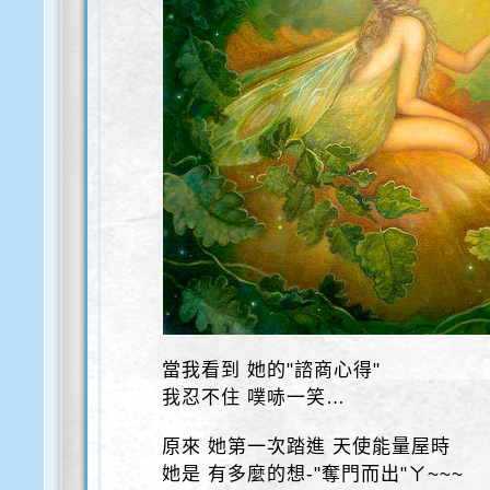
當我看到 她的"諮商心得"
我忍不住 噗哧一笑…
原來 她第一次踏進 天使能量屋時
她是 有多麼的想-"奪門而出"ㄚ~~~