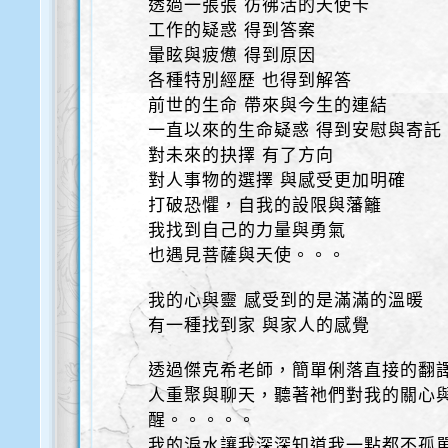
透過一張張 彷彿活的天使卡
工作的疑惑 得到答案
暈眩與疲憊 得到原因
各種特別經歷 也得到解答
前世的生命 帶來與今生的連結
一直以來的生命疑惑 得到安慰與寄託
對未來的抉擇 有了方向
對人事物的選擇 與感受更加明確
打破恐懼，自我的設限與藩籬
我找到自己的力量與勇氣
也遇見菩薩與天使。。。
我的心與靈 感受到的是滿滿的溫暖
有一種找到家 與家人的感覺
透過傑克希老師，簡單俐落直接的翻
人重聚與聊天，聽著祂們對我的關心
醒。。。。。
我的淚水讓我深深知道我一點都不孤