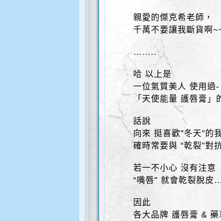
親愛的傑克希老師，
千萬不要讓我斷貨啊~
……..
哈 以上是
一位氣質美人 使用過-
「天使能量 護唇膏」
話說
向來 挺喜歡"冬天"的
確時常要與 “乾裂"對
若一不小心 沒有注意
“嘴唇" 就會乾裂脫皮
因此
各大品牌 護唇膏 & 