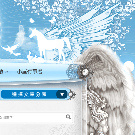
動
»
小屋行事曆