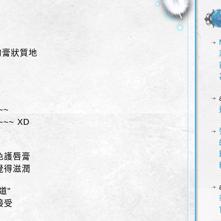
的膏狀質地
~~
~~ XD
色護唇膏
覺得滋潤
道"
接受