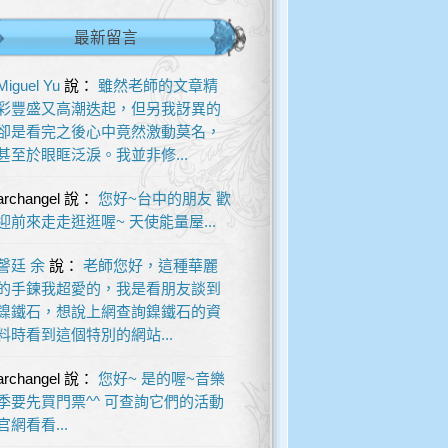
最新留言
Miguel Yu
說：
雖然老師的文章精
彩豐盛又高潮迭起，但另我訝異的
卻是看完之後心中竟然激動莫名，
甚至於眼眶泛淚。我並非修...
archangel
說：
您好~台中的朋友 歡
迎前來走走逛逛喔~ 天使能量屋...
謦廷 余
說：
老師您好，這種華麗
的手鍊我超愛的，我是看朋友談到
鎳鐵石，想說上網查詢鎳鐵石的資
料時看到這個特別的網站...
archangel
說：
您好~ 是的喔~音樂
季要先買門票^^ 可查詢它們的活動
官網看看...