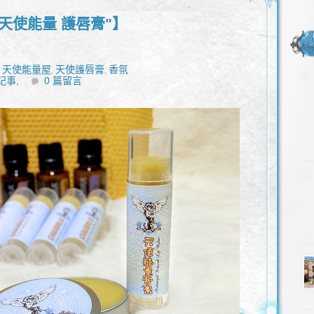
"天使能量 護唇膏"】
天使能量屋
天使護唇膏
香氛
,
,
,
記事,
0 篇留言