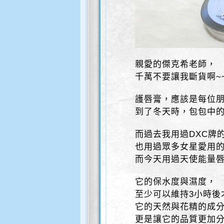
親愛的傑克希老師，
千萬不要讓我斷貨啊~
護唇膏，應該是每位
到了冬天時，包包中
而過去我用過DXC牌
也用過眾多女星愛用的K
而今天用過天使能量
它的保水度與濕度，
至少可以維持3小時後
它的天然與花精的成
更是讓它的品質更加