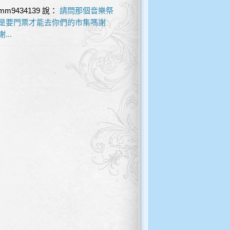
mm9434139
說：
請問那個音樂祭
是要門票才能去你們的市集嗎謝
謝...