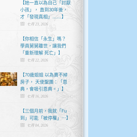
【她一直以為自己「討厭
小孩」， 直到30年後，
才「發現真相」……】
七月 23, 2026
【你相信「永生」嗎？
學員舅舅離世，讓我們
「重新理解 死亡」】
七月 22, 2026
【70歲姐姐 以為賣不掉
房子， 天使聖團：「恩
典，會吸引恩典。」】
七月 16, 2026
【三個月前，我就「Fu
到」可能「被停權」⋯】
七月 04, 2026