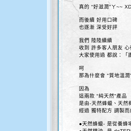
真的 “好滋潤"ㄚ~~ X
而後續 好用口碑
也逐漸 深受好評
我們 陸陸續續
收到 許多客人朋友 
大家使用過 都說：「讚
呵
那為什麼會 “質地溫潤
因為
這兩款 “純天然"產品
是由-天然蜂蠟、天然
經過 獨特配方 調製而
●天然蜂蠟- 是從養蜂