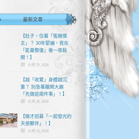
最新文章
【肚子，住著「冤親債
主」？ 30年緊繃，竟在
「能量整復」後一夜鬆
開！】
七月 29, 2026
【越「收驚」身體越沉
重？ 別急著離開大廟
「先做這兩件事」！】
七月 28, 2026
【徵才招募「一起發光的
天使夥伴」！】
七月 24, 2026