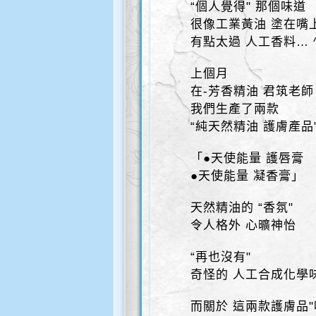
“個人覺得" 那個味道
很像工業黃油 塗在嘴
有點太過 人工香料… ^^
上個月
在-芳香精油 君筑老師
我們生產了兩款
“純天然精油 護膚產品"
「●天使能量 護唇膏
●天使能量 凝香膏」
天然精油的 “香氛"
令人格外 心曠神怡
“再也沒有"
奇怪的 人工合成化學
而關於 這兩款護膚品"