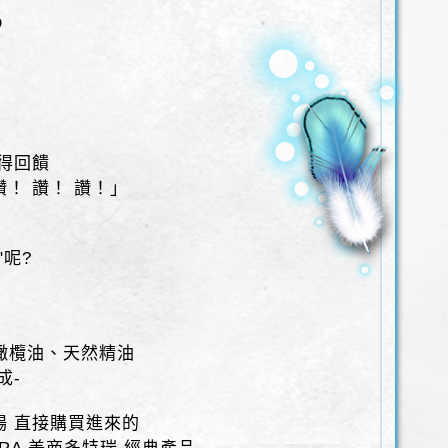
D
心得回饋
！ 讚！ 讚！」
"呢?
橄欖油、天然精油
成-
場 直接購買進來的