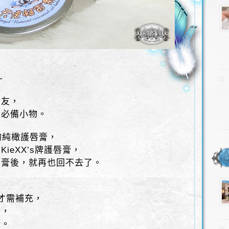
~
朋友，
的必備小物。
的純橄護唇膏，
ieXX’s牌護唇膏，
唇膏後，就再也回不去了。
才需補充，
分，
分。