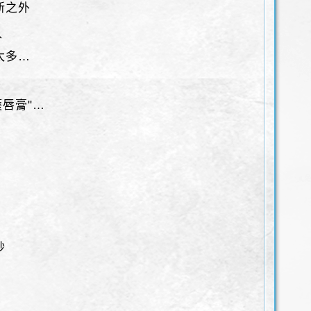
新之外
分
太多…
護唇膏"…
！
紗