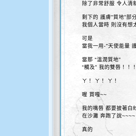
除了非常舒服 令人清
剩下的 護膚"質地"部
我個人當時 則沒有想
可是
當我一用-"天使能量 
當那 “溫潤質地"
“觸及" 我的雙唇！！
ㄚ！ ㄚ！ ㄚ！
喔 買嘎~~
我的嘴唇 都要披著白
在沙灘 奔跑了說~~~~
真的