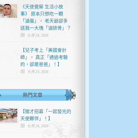
《天使覺察 生活小故
事》 原本只想吃一顆
「滷蛋」， 老天爺卻多
送我一大塊「滷排骨」？
七月 24, 2026
【兒子考上「美國會計
師」， 真正「通過考驗
的，卻是爸爸」！】
七月 23, 2026
熱門文章
【徵才招募「一起發光的
天使夥伴」！】
七月 24, 2026