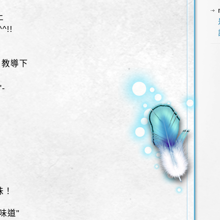
上
!!
 教導下
-
味！
味道"