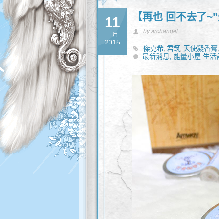
【再也 回不去了~
11
by archangel
一月
2015
傑克希
君筑
天使凝香膏
,
,
最新消息,
能量小屋 生活