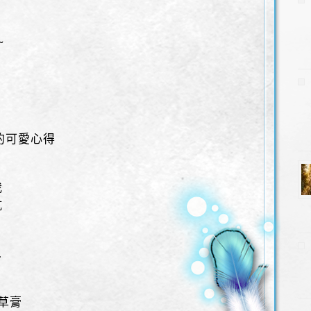
~
的可愛心得
我
抗
…
藥草膏