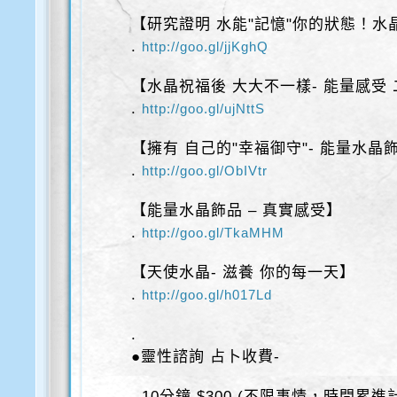
【研究證明 水能"記憶"你的狀態！水
.
http://goo.gl/jjKghQ
【水晶祝福後 大大不一樣- 能量感受
.
http://goo.gl/ujNttS
【擁有 自己的"幸福御守"- 能量水晶
.
http://goo.gl/ObIVtr
【能量水晶飾品 – 真實感受】
.
http://goo.gl/TkaMHM
【天使水晶- 滋養 你的每一天】
.
http://goo.gl/h017Ld
.
●靈性諮詢 占卜收費-
. 10分鐘 $300 (不限事情，時間累進