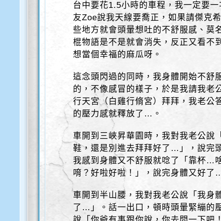
台中要花1.5小時的車程，我一定要
友Zoe說我天線要喬正，如果請傑克
些地方就會頭暈想吐的不舒服感、莫
棍物語是不是就會消失，反正又看不
想當個幸福的麻瓜呀。
這念頭閃過的同時，我身體開始不舒
的，不像感冒的樣子，於是我請我老
行天宮（白雞行脩宮）拜拜，我老公
的壓力感就釋放了…。
車開到三峽昇華園時，我對我老公說
鞋，還是別進去拜拜好了…」，說完
我感到身體又不舒服就唸了「靠杯…
唷？好啦好啦！」，說完身體又好了
車開到半山腰，我對我老公說「我身
了…」。話一出口，頓時頭暈緊繃的
說「你爺有事跟你說，你去問一下吧