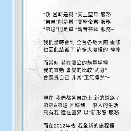
.
“我"當時是幫 “天上聖母"服務
“弟弟"則是幫 “關聖帝君"服務
“弟媳"則是幫 “觀音菩薩"服務~
我們當時會到 全台各地大廟 靈修
也因此結識了 許多大廟裡的 神尊
而當時 若在關公的能量場裡
我的靈動 會變的比較"武身"
會感覺自己 非常"正氣凜然"~
.
現在 我們都各自踏上 新的道路了
弟弟&弟媳 回歸到 一般人的生活
只有我 還在靈界 以"新形態"服務
而在2012年後 我全新的旅程裡