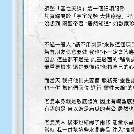
調整「靈性天線」這一個細項服務
其實歸屬於「宇宙光頻 大使療癒」裡
沒想到 關聖帝君 “居然知道" 如數家珍~ 
.
不過一般人 “請不用刻意"來做這個項目
若有朋友執意要做 我也"不一定會答應
因為 這些都不過是 能量層面的"輔助
最重要根本 還是要懂得"修持自己的心
而當天 我幫他們夫妻倆 服務完"靈性
也一併 幫他們兩位 進行"靈性天線"
老婆本身就是敏感體質 因此有疏聖感
有趣的是 自以為是麻瓜的老公 居然
老婆美人 後來也結緣了兩條 能量水晶
當時 我一併幫這些水晶飾品 注入"高