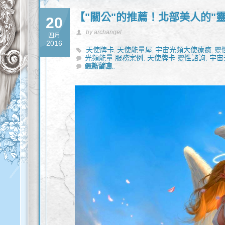
【"關公"的推薦！北部美人的"
20
by archangel
四月
2016
天使牌卡
天使能量屋
宇宙光頻大使療癒
靈
,
,
,
光頻能量 服務案例,
天使牌卡 靈性諮詢,
宇宙
最新消息,
0 篇留言