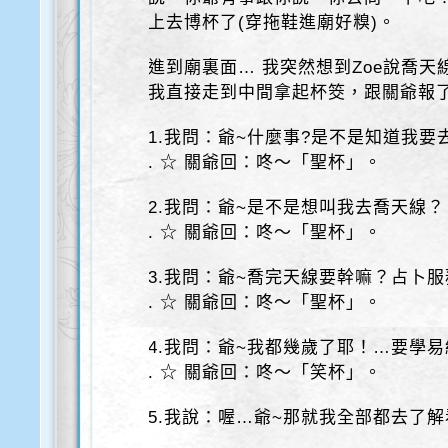
上去博杯了(穿拖鞋進廟好糗)。
進到廟裏面… 我突然想到Zoe說喬天
我直接走到中間拿起杯筊，跟關爺報
1.我問：爺~什麼事?是不是知道我
. ☆ 關爺回：咚～「聖杯」。
2.我問：爺~是不是想叫我去喬天線？
. ☆ 關爺回：咚～「聖杯」。
3.我問：爺~喬完天線要幹嘛？占卜
. ☆ 關爺回：咚～「聖杯」。
4.我問：爺~我都幾歲了耶！…要學
. ☆ 關爺回：咚～「笑杯」。
5.我說：喔…爺~那就我全部都去了