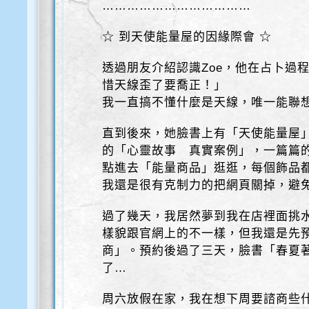
………………………………
☆ 到天使能量屋的因緣際會 ☆
透過朋友介紹認識Zoe，他在占卜過
惜天線歪了要喬正！」
我一直搞不懂什麼是天線，唯一能聯
直到後來，她臉書上有「天使能量屋
的「心靈故事 真實案例」，一篇篇
點進去「能量商品」逛逛，每個飾品
我還是很有克制力的把網頁關掉，避
過了幾天，我居然夢到我在店裡面挑
樣貌跟官網上的不一樣，但我還是先
商」。預約後過了三天，臉書「春夏
了…
周六放假在家，我在想下周要諮商些