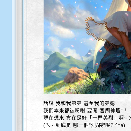
話說 我和我弟弟 甚至我的弟媳
我們本來都被吩咐 要開"宮廟神壇"！
現在想來 實在是好「一門英烈」啊~ 
(ㄟ~ 到底是 哪一個"烈/裂"呢? ^^a)