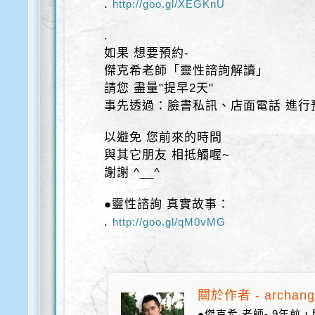
.
http://goo.gl/XEGKnU
.
如果 想要預約-
傑克希老師「靈性諮詢解讀」
請您 盡量"提早2天"
事先透過：臉書私訊、店面電話 進行
以避免 您前來的時間
與其它朋友 相抵觸喔~
謝謝 ^__^
●靈性諮詢 真實故事：
.
http://goo.gl/qM0vMG
關於作者 - archang
●傑克希 老師- 9年