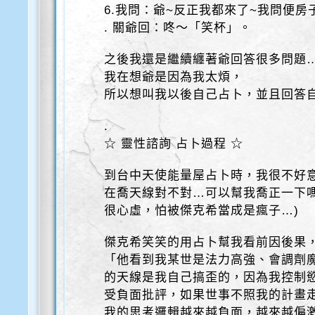
6.我問：爺~反正我都來了~我問便
. 關爺回：咚～「笑杯」。
之後我還是繼續纏著爺回答很多問題
我在想爺是因為我太煩，
所以想叫我以後自己占卜，並且回答
.
☆ 靈性諮詢 占卜過程 ☆
到台中天使能量屋占卜時，我很不好
在喬天線對不對…可以幫我喬正一下
很心虛，怕被傑克希當成是瘋子…)
傑克希笑笑的用占卜幫我看前因後果
「他看到我某世是法力高強、會調劑
的天線是我自己搞歪的，因為我控制
受負面批評，如果世事不照我的計畫
我的思考邏輯越來越負面，越來越偏