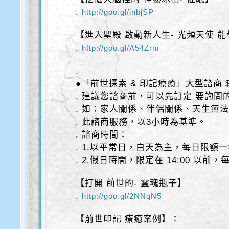
.
http://goo.gl/jnbjSP
【進入聖殿 啟動新人生- 光頻天使 
.
http://goo.gl/A54Zrm
.
●「前世探索 & 印記療癒」大型諮商 $
. 建議您諮商前，可以先訂定 要詢問的
. 如：家人關係、伴侶關係、天生無
. 此諮商服務，以3小時為基準。
. 諮商時間：
. 1.以平常日，白天為主，每日限額
. 2.假日時間，限定在 14:00 以前
【打開 前世的- 靈魂瓶子】
.
http://goo.gl/2NNqN5
【前世印記 療癒案例】：