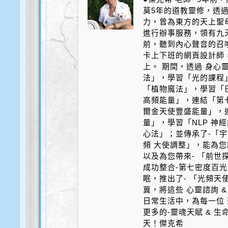
莫5年的道教靈修，透
力，曾為東方的天上聖
進行辦事服務，領有九天
前，聽到內心聲音的召
卡上下班的網頁設計師
上。 期間，透過 身心
法」，學習「光的課程
「植物魔法」，學習「
高頻能量」，連結「第
爾金天使豐盛能量」，
量」，學習「NLP 神
心法」；並傳承了-「宇
頻 大使調整」，能為您
以及為您帶來- 「前世探
成功整合-第七密度百光 
眠，推出了- 「光頻天
冀，將這些 心靈諮詢 &
日常生活中，為每一位 
更多的-靈魂天賦 & 
天！傑克希