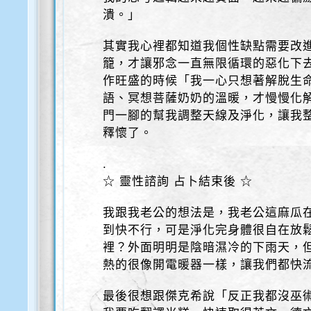
潰。」
其實我心裡都知道我個性缺點需要改
籠，才讓邪念一直無限循環的惡化下
作旺盛的時候「我一心只想著解脫生
語、冥想菩薩奶奶的溫暖，才慢慢化
門一腳的幫我調整天線及淨化，讓我
釋懷了。
.
☆ 靈性諮詢 占卜結束後 ☆
我跟我老公的想法是，我老公這麻瓜
到快不行，可是淨化完身體很自在放
裡？外面明明是陰暗濕冷的下雨天，
熱的很像開電暖器一樣，讓我們都快
最後很想跟傑克希說「反正我都沒巫