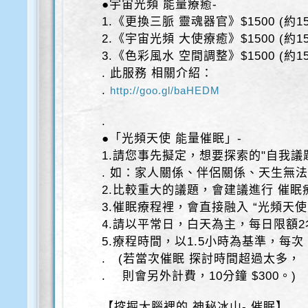
●宇宙光頻 能量療癒-
1.《更換三脈 靈魂器官》$1500 (約15
2.《宇宙光頻 大使療癒》$1500 (約15
3.《色彩風水 空間調整》$1500 (約15
. 此服務 相關介紹：
.
http://goo.gl/baHEDM
.
●「光頻天使 能量催眠」-
1.請您事先擬定，想要探索的"自我議
. 如：家人關係、伴侶關係、天生無
2.比較重大的議題，會建議進行 催眠
3.催眠療程裡，會直接融入 “光頻天
4.請以平常日，白天為主，每日限額2
5.療程時間，以1.5小時為基準，每次 $
. (若當次催眠 探討時間超過太多，
. 則會另外計費，10分鐘 $300。)
【挖掘大腦裡的 神秘冰山- 催眠】