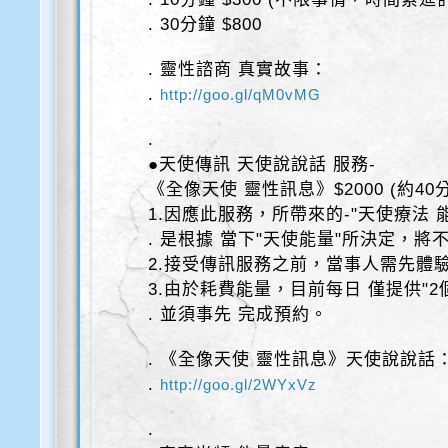
. 30分鐘 $800
. 靈性諮商 真實故事：
.
http://goo.gl/qM0vMG
.
●天使傳訊 天使說說話 服務-
《全像天使 靈性訊息》$2000 (約40
1.因應此服務，所帶來的-"天使療法 
. 是根據 當下"天使能量"所決定，將
2.接受傳訊服務之前，當事人需先體
3.由於耗費能量，目前每日 僅提供"2
. 並須事先 完成預約。
. 《全像天使 靈性訊息》天使說說話
.
http://goo.gl/2WYxVz
.