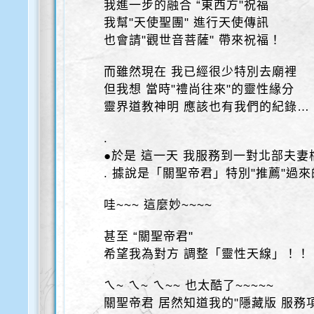
我進一步的融合 “東西方"祝福
我幫"天使聖團" 進行天使傳訊
也會請"觀世音菩薩" 帶來祝福！
而雖然現在 我已經很少特別去廟裡
但我想 當時"禮尚往來"的靈性緣分
靈界道教神明 應該也有我們的紀錄…
.
●於是 這一天 我服務到一對北部夫妻
. 據說是「關聖帝君」特別"推薦"過
哇~~~ 這麼妙~~~~
甚至 “關聖帝君"
希望我為對方 調整「靈性天線」！！
ㄟ~ ㄟ~ ㄟ~~ 也太酷了~~~~~
關聖帝君 居然知道我的"隱藏版 服務