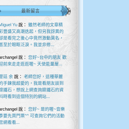
最新留言
Miguel Yu
說：
雖然老師的文章精
彩豐盛又高潮迭起，但另我訝異的
卻是看完之後心中竟然激動莫名，
甚至於眼眶泛淚。我並非修...
archangel
說：
您好~台中的朋友 歡
迎前來走走逛逛喔~ 天使能量屋...
謦廷 余
說：
老師您好，這種華麗
的手鍊我超愛的，我是看朋友談到
鎳鐵石，想說上網查詢鎳鐵石的資
料時看到這個特別的網站...
archangel
說：
您好~ 是的喔~音樂
季要先買門票^^ 可查詢它們的活動
官網看看...