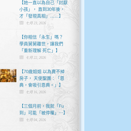
【她一直以為自己「討厭
小孩」， 直到30年後，
才「發現真相」……】
七月 23, 2026
【你相信「永生」嗎？
學員舅舅離世，讓我們
「重新理解 死亡」】
七月 22, 2026
【70歲姐姐 以為賣不掉
房子， 天使聖團：「恩
典，會吸引恩典。」】
七月 16, 2026
【三個月前，我就「Fu
到」可能「被停權」⋯】
七月 04, 2026