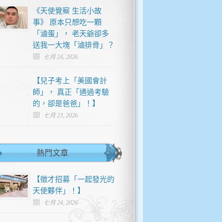
《天使覺察 生活小故
事》 原本只想吃一顆
「滷蛋」， 老天爺卻多
送我一大塊「滷排骨」？
七月 24, 2026
【兒子考上「美國會計
師」， 真正「通過考驗
的，卻是爸爸」！】
七月 23, 2026
熱門文章
【徵才招募「一起發光的
天使夥伴」！】
七月 24, 2026