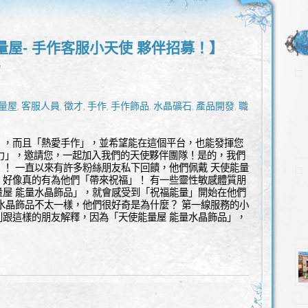
量屋- 手作客服小天使 夥伴招募！】
l
量屋
客服人員
徵才
手作
手作飾品
水晶礦石
產品開發
職人
,
,
,
,
,
,
,
,
」，而且「熱愛手作」，並希望能在這個平台，也能發揮您
響力」，邀請您，一起加入我們的天使夥伴團隊！是的，我們
！ 一直以來有許多粉絲朋友私下回饋，他們佩戴 天使能量
，好像真的有為他們「帶來祝福」！ 有一些靈性敏感體質朋
量屋 能量水晶飾品」，就會感受到「祝福能量」開始在他們
水晶飾品不太一樣，他們很好奇是為什麼？ 第一線服務的小
別跟這樣的朋友解釋，因為「天使能量屋 能量水晶飾品」，