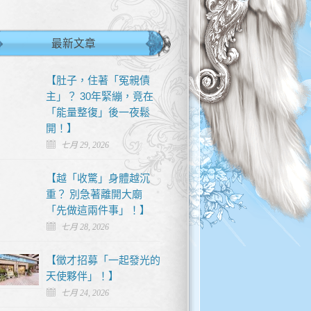
最新文章
【肚子，住著「冤親債
主」？ 30年緊繃，竟在
「能量整復」後一夜鬆
開！】
七月 29, 2026
【越「收驚」身體越沉
重？ 別急著離開大廟
「先做這兩件事」！】
七月 28, 2026
【徵才招募「一起發光的
天使夥伴」！】
七月 24, 2026