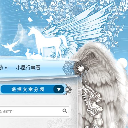
動
»
小屋行事曆