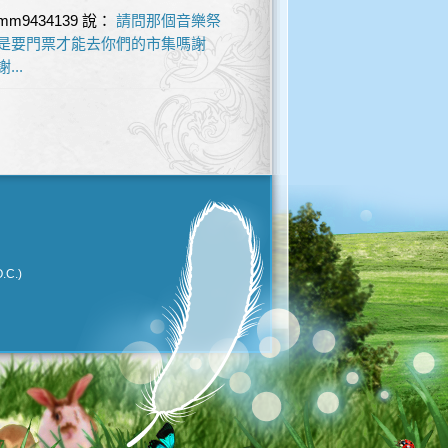
mm9434139
說：
請問那個音樂祭
是要門票才能去你們的市集嗎謝
謝...
.C.)