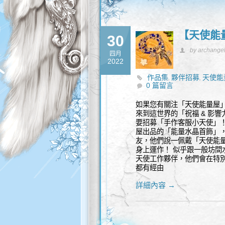
【天使能
30
by archange
四月
2022
作品集
夥伴招募
天使能
,
,
0 篇留言
能量水晶礦石
如果您有關注「天使能量屋
來到這世界的「祝福 & 影
要招募「手作客服小天使」！
屋出品的「能量水晶首飾」
友，他們說一佩戴「天使能
身上運作！ 似乎跟一般坊間
天使工作夥伴，他們會在特
都有經由
詳細內容 →