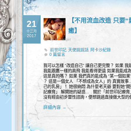
【不用流血改造 只要“
21
癒】
十二月
2017
by archangel
前世印記
天使說說話
阿卡沙紀錄
,
,
0 篇留言
我可以怎樣 “改造自己” 讓自己更完整？ 如果 
我能跟鷹一樣的高飛 我能看得更遠 如果我能成為
這是真的嗎？ 如果 我們真的能成為 “某一個如果”
？ 這是一個女人 「不想成為女人」的 真實故事
己的乳房」！ 她很納悶 為什麼老天爺 要對她“開
記療育」 解開她的疑惑… . 關於「前世印記
沒有經由初步靈性諮詢，便想跳過直接做大型的
詳細內容 →