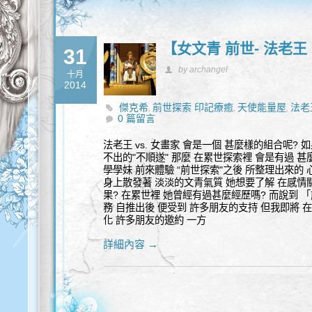
【女文青 前世- 法老王
31
by archangel
十月
2014
傑克希
前世探索 印記療癒
天使能量屋
法老
,
,
,
0 篇留言
法老王 vs. 女畫家 會是一個 甚麼樣的組合呢? 
不出的"不順遂" 那麼 在累世探索裡 會是有過 甚
學學妹 前來體驗 “前世探索"之後 所整理出來的
身上散發著 淡淡的文青氣質 她想要了解 在感情
果? 在累世裡 她曾經有過甚麼經歷嗎? 而說到 
務 自推出後 便受到 許多朋友的支持 但我即將 在
化 許多朋友的邀約 一方
詳細內容 →