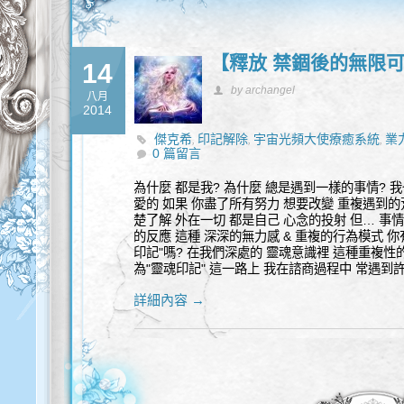
【釋放 禁錮後的無限可
14
by archangel
八月
2014
傑克希
印記解除
宇宙光頻大使療癒系統
業
,
,
,
0 篇留言
為什麼 都是我? 為什麼 總是遇到一樣的事情? 我
愛的 如果 你盡了所有努力 想要改變 重複遇到的
楚了解 外在一切 都是自己 心念的投射 但… 事
的反應 這種 深深的無力感 & 重複的行為模式 你
印記"嗎? 在我們深處的 靈魂意識裡 這種重複性的
為"靈魂印記" 這一路上 我在諮商過程中 常遇到
詳細內容 →