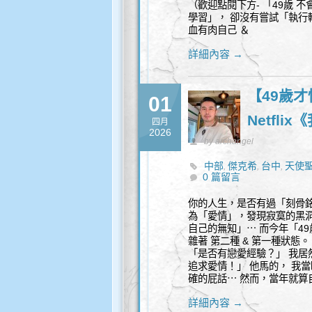
（歡迎點閱下方- 「49歲 
學習」， 卻沒有嘗試「執行輸
血有肉自己 ＆
詳細內容 →
【49歲
01
Netfl
四月
2026
by archangel
中部
傑克希
台中
天使
,
,
,
0 篇留言
你的人生，是否有過「刻骨銘
為「愛情」，發現寂寞的黑洞
自己的無知」⋯ 而今年「49
雜著 第二種 & 第一種狀態
「是否有戀愛經驗？」 我居
追求愛情！」 他馬的， 我
確的屁話⋯ 然而，當年就算
詳細內容 →