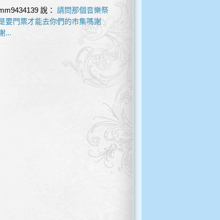
mm9434139
說：
請問那個音樂祭
是要門票才能去你們的市集嗎謝
謝...