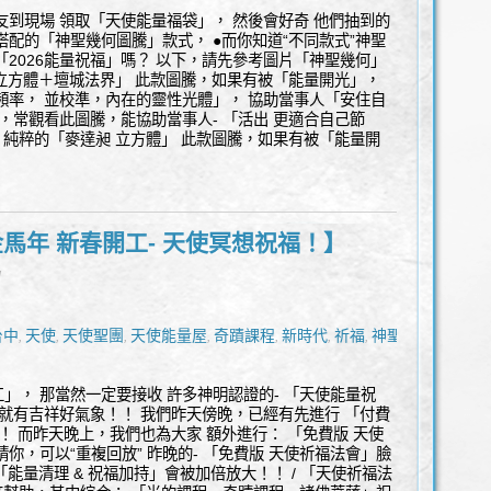
友到現場 領取「天使能量福袋」， 然後會好奇 他們抽到的
搭配的「神聖幾何圖騰」款式， ●而你知道“不同款式”神聖
「2026能量祝福」嗎？ 以下，請先參考圖片「神聖幾何」
 立方體＋壇城法界」 此款圖騰，如果有被「能量開光」，
頻率， 並校準，內在的靈性光體」， 協助當事人「安住自
年，常觀看此圖騰，能協助當事人- 「活出 更適合自己節
：純粹的「麥達昶 立方體」 此款圖騰，如果有被「能量開
 金馬年 新春開工- 天使冥想祝福！】
l
台中
天使
天使聖團
天使能量屋
奇蹟課程
新時代
祈福
神聖幾
,
,
,
,
,
,
,
」， 那當然一定要接收 許多神明認證的- 「天使能量祝
，就有吉祥好氣象！！ 我們昨天傍晚，已經有先進行 「付費
！ 而昨天晚上，我們也為大家 額外進行： 「免費版 天使
你，可以“重複回放” 昨晚的- 「免費版 天使祈福法會」臉
 「能量清理 & 祝福加持」會被加倍放大！！ / 「天使祈福法