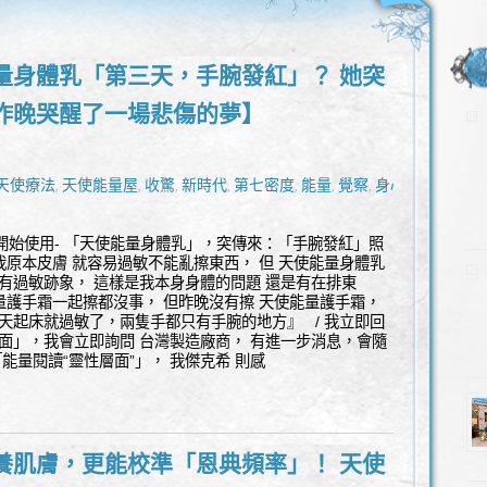
量身體乳「第三天，手腕發紅」？ 她突
昨晚哭醒了一場悲傷的夢】
天使療法
天使能量屋
收驚
新時代
第七密度
能量
覺察
身心
,
,
,
,
,
,
,
開始使用- 「天使能量身體乳」，突傳來：「手腕發紅」照
我原本皮膚 就容易過敏不能亂擦東西， 但 天使能量身體乳
 有過敏跡象， 這樣是我本身身體的問題 還是有在排東
量護手霜一起擦都沒事， 但昨晚沒有擦 天使能量護手霜，
今天起床就過敏了，兩隻手都只有手腕的地方』 / 我立即回
層面」，我會立即詢問 台灣製造廠商， 有進一步消息，會隨
能量閱讀“靈性層面”」， 我傑克希 則感
養肌膚，更能校準「恩典頻率」！ 天使