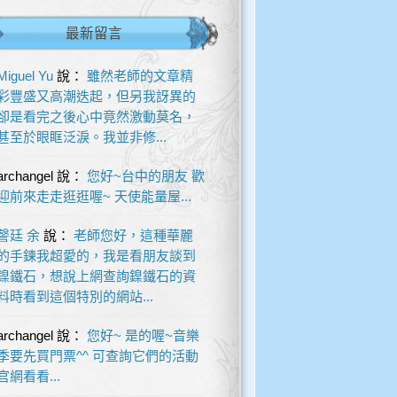
最新留言
Miguel Yu
說：
雖然老師的文章精
彩豐盛又高潮迭起，但另我訝異的
卻是看完之後心中竟然激動莫名，
甚至於眼眶泛淚。我並非修...
archangel
說：
您好~台中的朋友 歡
迎前來走走逛逛喔~ 天使能量屋...
謦廷 余
說：
老師您好，這種華麗
的手鍊我超愛的，我是看朋友談到
鎳鐵石，想說上網查詢鎳鐵石的資
料時看到這個特別的網站...
archangel
說：
您好~ 是的喔~音樂
季要先買門票^^ 可查詢它們的活動
官網看看...