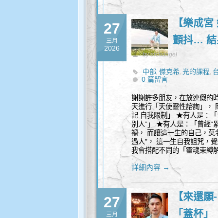
【樂成宮
27
顫抖… 
三月
2026
by archangel
中部
傑克希
光的課程
,
,
,
0 篇留言
謝謝許多朋友，在放連假的時
天進行「天使靈性諮詢」， 
記 自我限制」 ★有人是：「
別人”」 ★有人是：「曾經“
禍， 而讓這一生的自己，莫名
過人”， 這一生自我詛咒，
我會搭配不同的「靈魂束縛解開
詳細內容 →
【來還願-
27
「蓋杯」
三月