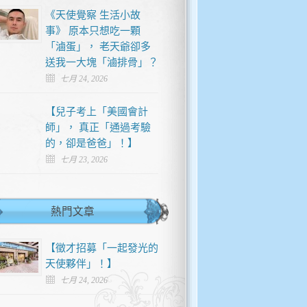
《天使覺察 生活小故
事》 原本只想吃一顆
「滷蛋」， 老天爺卻多
送我一大塊「滷排骨」？
七月 24, 2026
【兒子考上「美國會計
師」， 真正「通過考驗
的，卻是爸爸」！】
七月 23, 2026
熱門文章
【徵才招募「一起發光的
天使夥伴」！】
七月 24, 2026