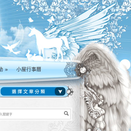
動
»
小屋行事曆