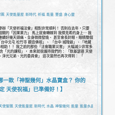
聖團
天使能量屋
新時代
祈福
能量
豐盛
身心靈
,
,
,
,
,
,
舉辦「天使祈福法會」相對非常順利！ 否則在去年，只要
相關的「因果業力」 馬上就會轉嫁到 我傑克希的身上⋯ 我
連續好幾天頭痛、全身微微發燒、 甚至會長針眼，眼睛整個
「台中北屯 松竹寺 觀音佛祖」、 「台中 城隍爺」、「地藏
鼎力相助！！ 我之前的那些「法會職業災害」 大幅減少非常多
包含「光的課程」， 本來就很護持我們的： 「默基瑟德 天使
、淨光兄弟、光的委員會」 這次當然也再次得到： 「
哪一款「神聖幾何」水晶寶盒？ 你的
命定 天使祝福」已準備好！】
天使聖團
天使能量屋
新時代
水晶
神聖幾何
能量
能量水晶飾
,
,
,
,
,
,