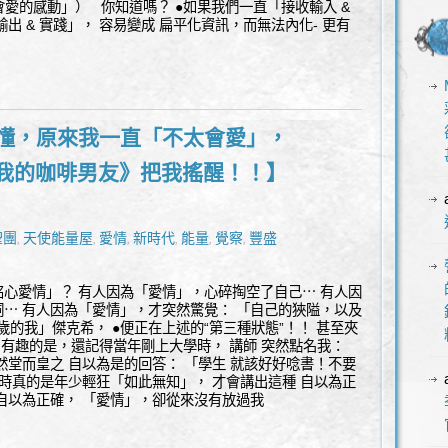
不會愛的感動」） 你知道嗎？ ●如果我們一直「接收輸入 &
出 & 實踐」， 容易變成 扁平化資訊，而無法內化- 更有
才懂，原來我一直「不太會愛」，
ix《我的咖啡男友》把我搖醒！！】
聖團
天使能量屋
愛情
新時代
能量
覺察
豐盛
,
,
,
,
,
,
心愛情」？ 有人因為「愛情」，心碎掏空了自己⋯ 有人因
⋯ 有人因為「愛情」，才突然驚覺： 「自己的狹隘，以及
歲的我」傑克希， ●便正在上述的“第三種狀態”！！ 甚至夾
。 有趣的是，還記得當年剛上大學時， 講師 突然點名我：
然堂而皇之 自以為是的回答： 「學生 就該好好唸書！不要
當時真的是年少輕狂「如此無知」， 才會講出這種 自以為正
自以為正確， 「愛情」，卻從來沒有放過我