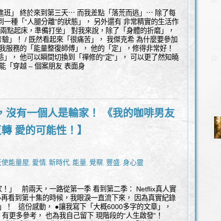
進班」 終於來到第三天⋯ 而我差點「落荒而逃」⋯ 除了每
到一種「“人腿分離”的狀態」， 另外還有 非常精實的生活作
凌晨兩點起床，準備打坐」 對我來說，除了「身體的折磨」，
驗」！ / 既然看起來「很痛苦」， 我傑克希 為什麼要參加
幫我服務的「能量整復師傅」， 他的「定」，修得非常好！
態」， 他可以瞬間切換到「禪修的“定”」， 可以更了然知曉
能「穿越 – 個案朋友 表面身
，沒有一個人是輸家！ 《我的咖啡男友
反轉 愛的可能性！】
天使能量屋
愛情
新時代
能量
覺察
豐盛
身心靈
,
,
,
,
,
,
」 前兩天，一路從第一季 看到第二季： Netflix真人實
●再看到第十集的時候，我眼淚一直流下來， 因為真實紀錄
 」！ 這份感動， ●讓我寫下「大概6000多字的文章」，
有更多參考， 也為我自己留下 現階段的“人生啟發”！