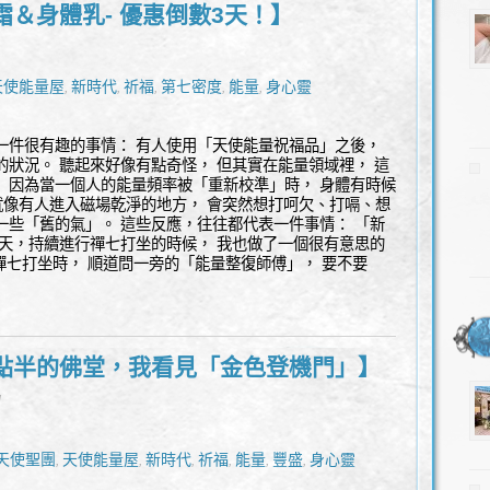
霜＆身體乳- 優惠倒數3天！】
天使能量屋
新時代
祈福
第七密度
能量
身心靈
,
,
,
,
,
一件很有趣的事情： 有人使用「天使能量祝福品」之後，
”的狀況。 聽起來好像有點奇怪， 但其實在能量領域裡， 這
 因為當一個人的能量頻率被「重新校準」時， 身體有時候
 就像有人進入磁場乾淨的地方， 會突然想打呵欠、打嗝、想
一些「舊的氣」。 這些反應，往往都代表一件事情： 「新
幾天，持續進行禪七打坐的時候， 我也做了一個很有意思的
 禪七打坐時， 順道問一旁的「能量整復師傅」， 要不要
點半的佛堂，我看見「金色登機門」】
l
天使聖團
天使能量屋
新時代
祈福
能量
豐盛
身心靈
,
,
,
,
,
,