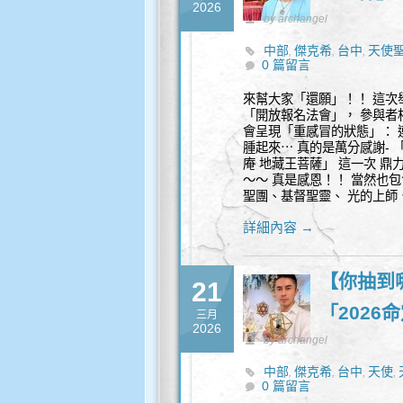
2026
by archangel
中部
傑克希
台中
天使
,
,
,
0 篇留言
來幫大家「還願」！！ 這次
「開放報名法會」， 參與者
會呈現「重感冒的狀態」： 
腫起來⋯ 真的是萬分感謝- 
庵 地藏王菩薩」 這一次 
～～ 真是感恩！！ 當然也
聖團、基督聖靈、 光的上師
詳細內容 →
【你抽到
21
「2026
三月
2026
by archangel
中部
傑克希
台中
天使
,
,
,
,
0 篇留言
品
身心靈
,