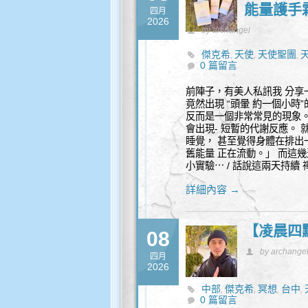
能量護手
四月
2026
by archangel
傑克希
天使
天使聖團
,
,
,
0 篇留言
前陣子，有美人私訊我 分享
竟然出現 “頭暈 約一個小時
反而是一個非常常見的現象。
會出現- 短暫的代謝反應。
睡覺， 甚至覺得身體在排出
舊能量 正在流動。」 而這
小實驗⋯ / 話說這兩天持續
詳細內容 →
【凌晨四
08
by archange
四月
2026
中部
傑克希
冥想
台中
,
,
,
,
0 篇留言