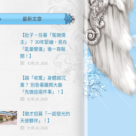
最新文章
【肚子，住著「冤親債
主」？ 30年緊繃，竟在
「能量整復」後一夜鬆
開！】
七月 29, 2026
【越「收驚」身體越沉
重？ 別急著離開大廟
「先做這兩件事」！】
七月 28, 2026
【徵才招募「一起發光的
天使夥伴」！】
七月 24, 2026