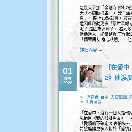
這幾天參加「金剛寺 佛七精
天「不間斷打坐」， 幾乎坐
息： 「晚上10點就寢， 
還因此啟動更多「累世業報考
呢？ 是因為這陣子， 看到
當他進入「能量整復 工作狀
「個案朋友 身心狀態」！ 他
詳細內容 →
【在愛中
01
2》催淚
四月
2026
by archangel
傑克希
台中
天使聖團
,
,
,
0 篇留言
「在愛中，沒有一個人是輸家！
境節目《我的咖啡男友》， 
「愛情的不確定 & 害怕失去
希望能讓更多人對於「愛情」