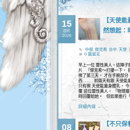
【天使能
15
然想起：
四月
2026
by archangel
中部
傑克希
台中
天使
,
,
,
,
0 篇留言
靈
早上一位 靈性美人，這陣子
片 『傑克希～打擾一下， 
擦了第三天， 才在手腕部分
西…… 前兩天有跟 天使能
只有擦 天使能量身體乳， 
覆 這位靈性美人， 「物理
時回覆給她。 但如果進行「
詳細內容 →
【不只保
08