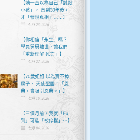
【她一直以為自己「討厭
小孩」， 直到30年後，
才「發現真相」……】
七月 23, 2026
【你相信「永生」嗎？
學員舅舅離世，讓我們
「重新理解 死亡」】
七月 22, 2026
【70歲姐姐 以為賣不掉
房子， 天使聖團：「恩
典，會吸引恩典。」】
七月 16, 2026
【三個月前，我就「Fu
到」可能「被停權」⋯】
七月 04, 2026