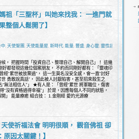
 媽祖「三聖杯」叫她來找我： 一進門就
結果整個人鬆開了】
台中
天使聖團
天使能量屋
新時代
能量
豐盛
身心靈
靈性諮詢
,
,
,
,
,
,
,
候， 把握時間「投資自己、整理自己、解開自己」！ 這幾
剛好都發現這幾位個案朋友， 不約而同剛好都有：「靈魂印
曾經“累世被放棄過”， 這一生莫名沒安全感，會一直“討好
累世 勇敢說真話”， 因此被人討厭陷害，甚至招來殺生之
“無法相信人”」 ★有人是：「曾經“累世 將軍職位，傷害
覺得“沒有資格過得幸福”」 於是，因應每個人不同的狀態，
」 能量療癒 組合技： 1.金剛經 愛的光源療
 天使祈福法會 明明很順， 觀音佛祖 卻
：原因太關鍵！】