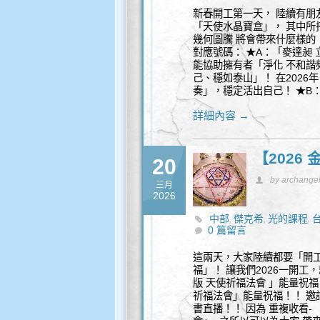
新春開工第一天， 陸續有朋
「天使水晶寶盒」， 其中所
幾何圖騰 將會帶來什麼樣的
對應號碼： ★A：「麥達昶
能協助擁有者「淨化 不和諧
己、穩如泰山」！ 在2026
奏」，穩定活出自己！ ★B
詳細內容 →
【2026
20
by archange
三月
2026
中部
傑克希
光的課程
,
,
,
0 篇留言
何
能量
身心靈
,
,
這兩天，大家陸續都要「開工
福」！ 讓我們2026一開工
版 天使祈福法會 」能量祝福
祈福法會」能量祝福！！ 邀請
書直播！！ 因為 重複收看-