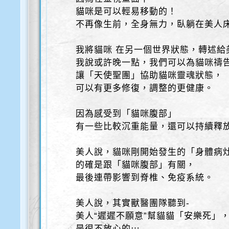
貓咪是可以輕易移動的！
不再像生前，全身無力，臥躺在美人
我將貓咪 在另一個世界狀態，轉述給
我說或許晚一點，我們可以為貓咪禱
讓「天使聖團」協助貓咪靈魂狀態，
可以有更多修復，調整的更健康。
因為感受到「貓咪腹部」
有一些比較沉重能量，還可以持續釋
美人說，貓咪剛開始發生的「身體病
的確是跟「貓咪腹部」有關，
最後連帶影響到脊椎、免疫系統。
美人說，其實獸醫團隊聽到-
美人“遲遲不願意”幫貓貓「安樂死」
是很不放心的⋯