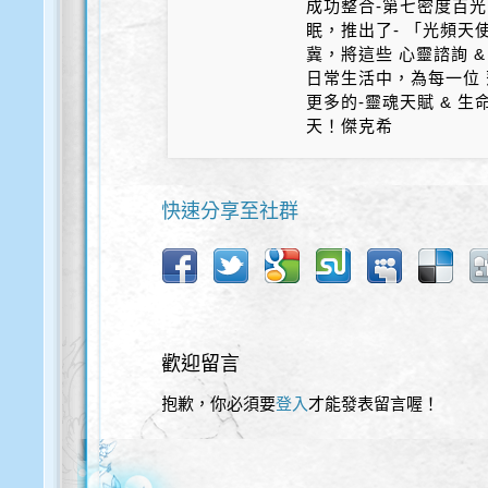
成功整合-第七密度百光 
眠，推出了- 「光頻天
冀，將這些 心靈諮詢 &
日常生活中，為每一位 
更多的-靈魂天賦 & 
天！傑克希
快速分享至社群
歡迎留言
抱歉，你必須要
登入
才能發表留言喔！
歡迎使用以下服務直接登入本網站