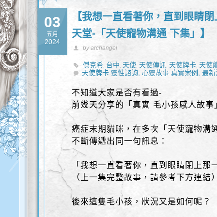
【我想一直看著你，直到眼睛閉上
03
天堂-「天使寵物溝通 下集」】
五月
2024
by archangel
傑克希
台中
天使
天使傳訊
天使牌卡
天使
,
,
,
,
,
天使牌卡 靈性諮詢,
心靈故事 真實案例,
最新
不知道大家是否有看過-
前幾天分享的「真實 毛小孩感人故事
癌症末期貓咪，在多次「天使寵物溝
不斷傳遞出同一句訊息：
「我想一直看著你，直到眼睛閉上那
（上一集完整故事，請參考下方連結
後來這隻毛小孩，狀況又是如何呢？