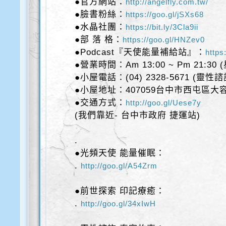
●官方網站：
http://angelfly.com.tw/
●臉書粉絲：
https://goo.gl/jSXs68
●水晶社團：
https://bit.ly/3Cla9ii
●部 落 格：
https://goo.gl/HNZev0
●Podcast『天使能量補給站』：
https
●營業時間：Am 13:00 ~ Pm 21:30
●小屋電話：(04) 2328-5671 (靈性
●小屋地址：407059台中市西屯區大容
●交通方式：
http://goo.gl/Uese7y
(我們靠近- 台中市政府 捷運站)
.
●光頻天使 能量催眠：
.
http://goo.gl/A54Zrm
●前世探索 印記療癒：
.
http://goo.gl/34xIwH