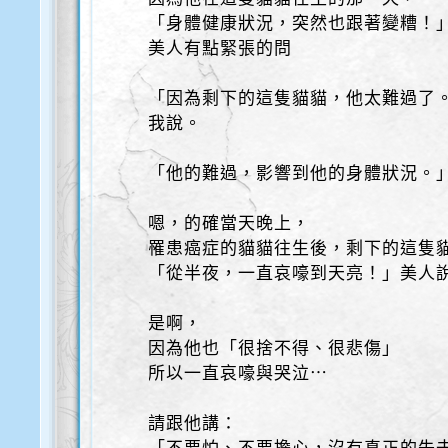
「身體健康狀況，突然也跟著變糟！
美人有點緊張的問
「因為剩下的這隻貓貓，他太難過了
我說。
「他的難過，影響到他的身體狀況。
嗯，的確當天晚上，
罹患癌症的貓貓往生後，剩下的這隻貓
「從半夜，一直哀嚎到天亮！」美人
是啊，
因為他也「很捨不得、很悲傷」
所以一直哀嚎與哭泣⋯
請跟他講：