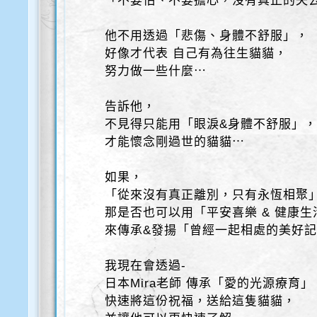
「不要怕、不要擔心，沒有真正的失
他不用透過「悲傷、身體不舒服」，
好像才代表 自己有為往生貓貓，
努力做一些什麼⋯
告訴他，
不見得只能用「眼淚&身體不舒服」
才能懷念剛過世的貓貓⋯
如果，
「從來沒有真正離別，只有永恆相聚
那是否也可以用「平安喜樂 & 健康生
來傳承&發揚「曾經一起相處的美好
我現在會透過-
日本Mira老師 傳承「愛的光源療育」
快速將這份祝福，送給這隻貓貓，