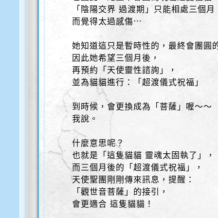
「陰陽交界 過渡期」只能相處三個月
而覺得太過感傷⋯
她知道這只是暫時性的，最終會團圓
因此她希望三個月後，
再預約「天使靈性諮詢」，
並為貓貓進行：「超渡儀式祝福」
到時候，會更換成為「菩薩」喔～～
我說。
什麼意思呢？
也就是「這隻貓貓 靈魂太固執了」，
而三個月後的「超渡儀式祝福」，
天使聖團剛剛傳來訊息，提醒：
「觀世音菩薩」的接引，
會更適合 這隻貓貓！