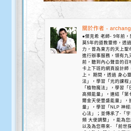
關於作者 - archang
●傑克希 老師- 9年
莫5年的道教靈修，透
力，曾為東方的天上聖
進行辦事服務，領有九天
前，聽到內心聲音的召
卡上下班的網頁設計師
上。 期間，透過 身心
法」，學習「光的課程
「植物魔法」，學習「
高頻能量」，連結「第
爾金天使豐盛能量」，
量」，學習「NLP 神
心法」；並傳承了-「宇
頻 大使調整」，能為您
以及為您帶來- 「前世探