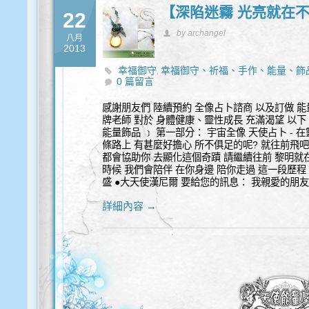
【深陷迷霧 光亮就在
22
by archangel
八月
2013
幸福御守
幸福御守、祈福、手作、能量、飾
,
0 篇留言
感謝朋友們 陸續預約 全像占卜諮商 以及訂做 能
牌老師 對於 身體健康、靈性成長 充滿渴望 以下 
能量飾品 ﹞ 第一部分： 宇宙全像 天使占卜 - 
條路上 有甚麼好擔心 所不俱足的呢? 就往前飛吧
都會協助你 去顯化這個奇蹟 請繼續往前 黎明就
時候 我們會陪伴 在你身邊 陪你走過 這一段歷程
盛 ●大天使漢尼爾 要給您的訊息： 我親愛的朋
詳細內容 →