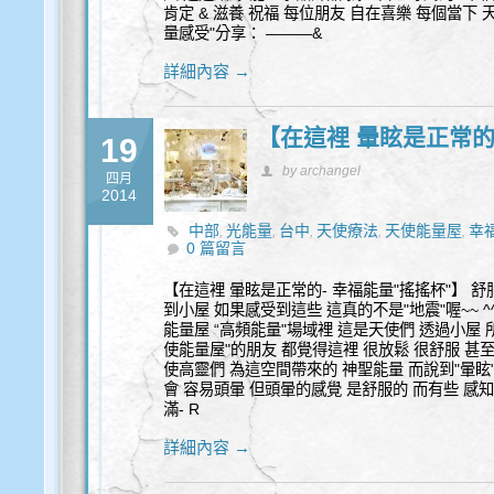
肯定 & 滋養 祝福 每位朋友 自在喜樂 每個當下
量感受"分享： ———&
詳細內容 →
【在這裡 暈眩是正常的
19
by archangel
四月
2014
中部
光能量
台中
天使療法
天使能量屋
幸
,
,
,
,
,
0 篇留言
【在這裡 暈眩是正常的- 幸福能量"搖搖杯"】 舒
到小屋 如果感受到這些 這真的不是"地震"喔~~ ^^
能量屋 “高頻能量"場域裡 這是天使們 透過小屋 
使能量屋"的朋友 都覺得這裡 很放鬆 很舒服 甚至
使高靈們 為這空間帶來的 神聖能量 而說到"暈眩"
會 容易頭暈 但頭暈的感覺 是舒服的 而有些 感
滿- R
詳細內容 →