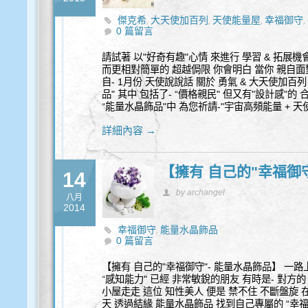
傑克希
大天使加百列
天使能量屋
幸福御守
,
,
,
,
0 篇留言
請試著 以"好奇有趣"心情 來進行 學習 & 拓展
而更相對簡單的 超越侷限 你會明白 當你 親自面對
自- 1月份 天使說說話 關於 勇氣 & 大天使加百
品" 其中 包括了- “價格親民" 但又有"設計感"
“能量水晶飾品"中 為您祈請-"宇宙高頻能量 + 天
詳細內容 →
【擁有 自己的"幸福御
14
by archangel
八月
2014
幸福御守
能量水晶飾品
,
0 篇留言
【擁有 自己的"幸福御守"- 能量水晶飾品】 一
“感知能力" 已經 非常敏銳的朋友 有時是- 對方的 
小屋走走 這位 知性美人 便是 禁不住 不斷盤旋
天 透過結緣 能量水晶飾品 找到自己專屬的 “幸福