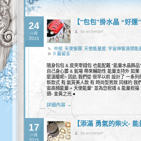
【"包包"掛水晶 “好運
24
by archangel
一月
2015
中部
天使聖團
天使能量屋
宇宙神聖源頭能
,
,
,
0 篇留言
飾品
隨身包包 & 皮夾零錢包 也能配戴 “能量水晶飾品"喔
自己身心靈 & 氣場 帶來輔助性 能量支持外 如果
麼溫暖呢~ 因此 我們從 很早以前 設計了 一系列的
新款式 有 氣質美人款 有 時尚型男款 同樣的 我們
宙高頻能量 + 天使能量" 並為您祝禱 & 能量祝福
頭- 金黃之光 ●
詳細內容 →
【添滿 勇氣的柴火- 
17
by archangel
一月
2015