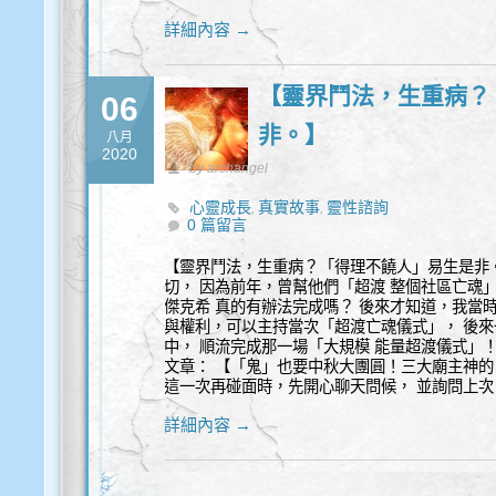
詳細內容 →
【靈界鬥法，生重病？
06
非。】
八月
2020
by archangel
心靈成長
真實故事
靈性諮詢
,
,
0 篇留言
【靈界鬥法，生重病？「得理不饒人」易生是非
切， 因為前年，曾幫他們「超渡 整個社區亡魂
傑克希 真的有辦法完成嗎？ 後來才知道，我當
與權利，可以主持當次「超渡亡魂儀式」， 後來
中， 順流完成那一場「大規模 能量超渡儀式」
文章： 【「鬼」也要中秋大團圓！三大廟主神的「推坑」】 .
這一次再碰面時，先開心聊天問候， 並詢問上
詳細內容 →