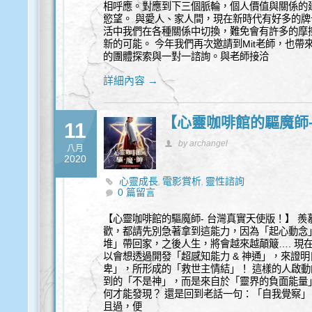
相呼應。對應到下三個脈輪，個人價值與關係的
慾望。 與愛人、家人間，現在新時代有好多的
活中我們在各種關係中切換，難免會有許多的摩
新的可能。 今年我們再次邀請到Mit老師，也
的團體探索與一對一諮詢。與老師接洽
詳細內容 →
【心靈咖啡館的驅魔師
11
by archangel
八月
2020
心靈成長
電影賞析
靈性諮詢
,
,
0 篇留言
【心靈咖啡館的驅魔師- 台灣真實天使版！】 
歡，都請先別急著拿到這能力，因為「起心動念
堆」帶回家，之後人生，將會越來越顛簸…. 現
以會想透過開發「超感知能力 & 神通」，來證
卑」，所形成的「救世主情結」！ 這樣的人啟
到的「不是神」，而是來自於「靈界的負面能量」
何才能發現？ 還是回到老話一句：「自我覺察」
且過，便