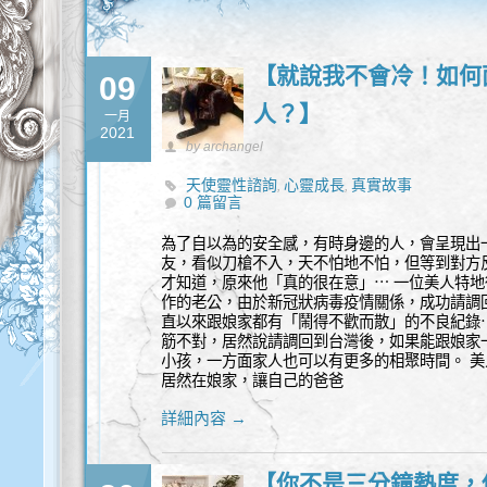
【就說我不會冷！如何
09
人？】
一月
2021
by archangel
天使靈性諮詢
心靈成長
真實故事
,
,
0 篇留言
為了自以為的安全感，有時身邊的人，會呈現出
友，看似刀槍不入，天不怕地不怕，但等到對方
才知道，原來他「真的很在意」⋯ 一位美人特
作的老公，由於新冠狀病毒疫情關係，成功請調
直以來跟娘家都有「鬧得不歡而散」的不良紀錄
筋不對，居然說請調回到台灣後，如果能跟娘家
小孩，一方面家人也可以有更多的相聚時間。 美
居然在娘家，讓自己的爸爸
詳細內容 →
【你不是三分鐘熱度，