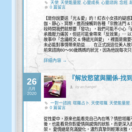
天使
天使能量屋
心靈成長
心靈諮詢
念經
,
,
,
,
,
0 篇留言
【是你說要送「光＆愛」的！紅衣小女孩的疑惑
伽、靜心、冥想，進而接觸到各種「宗教法門 &
段時間我們就想要「發功」，我們可能不小心「
承擔壓力痛苦，但這可能會帶來「反效果」⋯ 
故事中「念誦經文 & 傳遞光與愛」，裡面是需
未必能對事情帶來助益…. . 在正式說這位美
前來諮詢80～90歲媽媽的狀況，因為他說每次
詳細內容 →
『解放慾望與關係-找到愛
26
by archangel
八月
2020
一對一諮詢
塔羅占卜
天使塔羅
天使能量屋
,
,
,
,
0 篇留言
從性愛中，原來也能看見自己內在嗎？情慾塔羅
後，也能看見你對愛情與感情的狀態，而更深入
架。 愛情總是充滿變化，濃烈真摯到輕薄淡雅