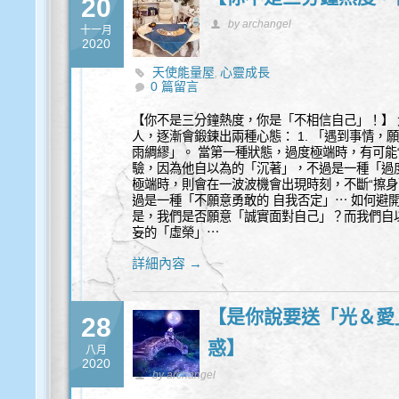
20
by archangel
十一月
2020
天使能量屋
心靈成長
,
0 篇留言
【你不是三分鐘熱度，你是「不相信自己」！】
人，逐漸會鍛鍊出兩種心態： 1. 「遇到事情，
雨綢繆」。 當第一種狀態，過度極端時，有可能
驗，因為他自以為的「沉著」，不過是一種「過
極端時，則會在一波波機會出現時刻，不斷“擦身
過是一種「不願意勇敢的 自我否定」⋯ 如何避
是，我們是否願意「誠實面對自己」？而我們自
妄的「虛榮」⋯
詳細內容 →
【是你說要送「光＆愛
28
惑】
八月
2020
by archangel