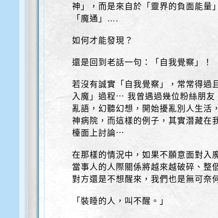
神」，而是來自於「靈界的負面能量
「魔通」….
如何才能發現？
還是回到老話一句：「自我覺察」！
若沒有誠實「自我覺察」，常常得過
入魔」過程⋯ 我曾遇過幾位粉絲朋友
亂語，幻聽幻想，開始擾亂別人生活
神病院，而這樣的例子，其實潛藏在
檯面上討論⋯
在那樣的情況中，如果不願意面對入
當事人的人際關係將越來越破碎、整個
對方還是不想醒來，我們也是無可奈
「裝睡的人，叫不醒。」