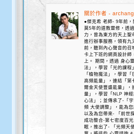
關於作者 - archang
●傑克希 老師- 9年
莫5年的道教靈修，透
力，曾為東方的天上聖
進行辦事服務，領有九天
前，聽到內心聲音的召
卡上下班的網頁設計師
上。 期間，透過 身心
法」，學習「光的課程
「植物魔法」，學習「
高頻能量」，連結「第
爾金天使豐盛能量」，
量」，學習「NLP 神
心法」；並傳承了-「宇
頻 大使調整」，能為您
以及為您帶來- 「前世探
成功整合-第七密度百光 
眠，推出了- 「光頻天
冀，將這些 心靈諮詢 &