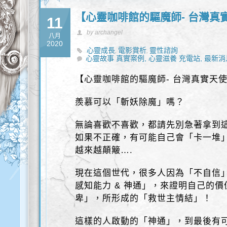
【心靈咖啡館的驅魔師- 台灣真
11
by archangel
八月
2020
心靈成長
電影賞析
靈性諮詢
,
,
心靈故事 真實案例,
心靈滋養 充電站,
最新消
【心靈咖啡館的驅魔師- 台灣真實天
羨慕可以「斬妖除魔」嗎？
無論喜歡不喜歡，都請先別急著拿到
如果不正確，有可能自己會「卡一堆
越來越顛簸….
現在這個世代，很多人因為「不自信
感知能力 & 神通」，來證明自己的
卑」，所形成的「救世主情結」！
這樣的人啟動的「神通」，到最後有