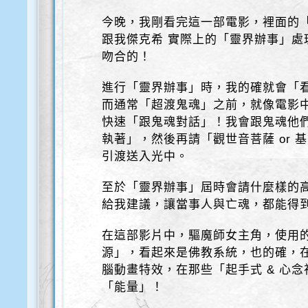
今晚，我剛看完這一部電影，裡面的「
跟我傑克希 實際上的「靈界辦事」處理
吻合的！
進行「靈界辦事」時，我的確就會「
而通常「超渡鬼魂」之前，就像電影
快速「跟鬼魂對話」！我會跟鬼魂他
執著」，然後再請「觀世音菩薩 or 
引渡送入光中。
至於「靈界辦事」屆時會請什麼樣的
給我建議，讓當事人與亡魂，都能得
在這部影片中，驅魔師女主角，使用的
源」，看起來是佛教系統，也的確，
腦動畫特效，在那些「起手式 & 心
「能量」！