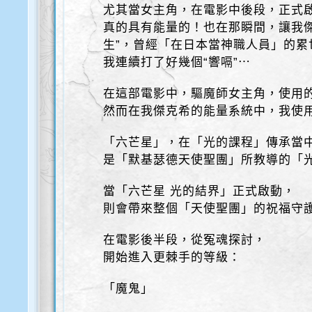
尤其當女主角，在電影中後段，正式
真的具有能量的！也在那瞬間，讓我傑
生”，曾經「在日本當神職人員」的累
我連續打了好幾個“響嗝”⋯
在這部電影中，驅魔師女主角，使用
然而在我傑克希的能量系統中，我使
「六芒星」，在「光的課程」傳承當
是「默基瑟德天使聖團」所教導的「
當「六芒星 光的結界」正式啟動，
則會帶來整個「天使聖團」的祝福守
在電影後半段，從冤魂探討，
開始進入更棘手的等級：
「魔鬼」