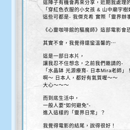
這陣子有機會再來分享，近期我處理
「穿紅色衣服的小女孩 & 山中廟宇
這些可都是- 我傑克希 實際「靈界辦
《心靈咖啡館的驅魔師》這部電影會
其實不會，我覺得還蠻溫馨的⋯
這是一部日本片，
讓我忍不住想念，之前我們邀請的-
「水晶缽 光源療育- 日本Mira老師」
啊～ 日本人，都好有氣質喔～～
大心～～～
而到底生活中，
一般人要“如何避免”-
進入這樣的「靈界日常」？
我覺得電影的結尾，說得很好！