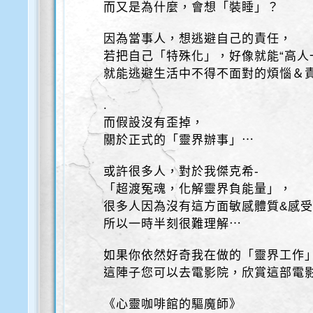
而又是為什麼，會想「裝睡」？
因為當事人，想逃避自己的責任，
若把自己「特殊化」，好像就能“高人
就能逃避生活中不得不面對的煩惱＆
.
而假設沒有歪掉，
關於正式的「靈界辦事」⋯
或許很多人，對於我傑克希-
「超渡冤魂，化解靈界負能量」，
很多人因為沒有這方面敏感體質&感
所以一時半刻很難理解⋯
如果你依然好奇我在做的「靈界工作
這陣子您可以去電影院，欣賞這部電
《心靈咖啡館的驅魔師》