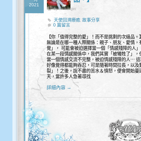
一月
2021
by archangel
天使回溯療癒
故事分享
,
0 篇留言
【你「值得完整的愛」！而不是挑剩的次級品。
無論是在哪一種人際關係：親子、朋友、愛情，
覺」， 可能會被迫選擇當一個「情感殘障的人」
在某一段情感關係中，我們其實「被犧牲了」，
當一個情感交流不完整，被迫情感殘障的人⋯ 
好像覺得都能夠吞忍，可是隨著時間拉長，以及
裂」！之後，說不盡的苦水＆憤怒，便會開始蔓延到
天，當許多人急著尋找
詳細內容 →