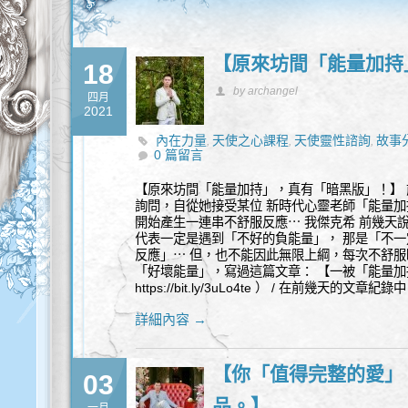
【原來坊間「能量加持
18
by archangel
四月
2021
內在力量
天使之心課程
天使靈性諮詢
故事
,
,
,
0 篇留言
【原來坊間「能量加持」，真有「暗黑版」！】 
詢問，自從她接受某位 新時代心靈老師「能量加
開始產生一連串不舒服反應⋯ 我傑克希 前幾天
代表一定是遇到「不好的負能量」， 那是「不
反應」⋯ 但，也不能因此無限上綱，每次不舒服
「好壞能量」，寫過這篇文章： 【一被「能量加
https://bit.ly/3uLo4te ） / 在前幾天的
詳細內容 →
【你「值得完整的愛」
03
品。】