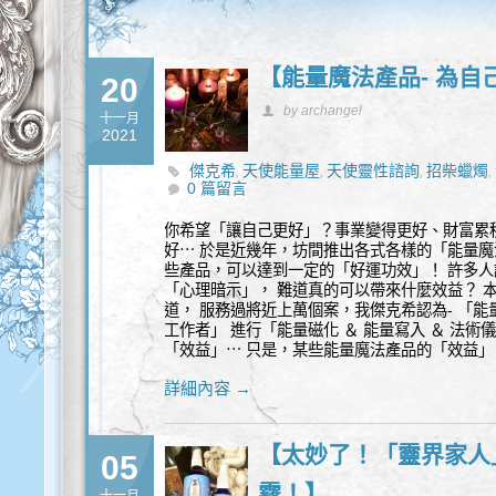
【能量魔法產品- 為
20
by archangel
十一月
2021
傑克希
天使能量屋
天使靈性諮詢
招柴蠟燭
,
,
,
,
0 篇留言
量產品
能量蠟燭
許願蠟燭
識別
靈性干擾
,
,
,
,
,
你希望「讓自己更好」？事業變得更好、財富累
好⋯ 於是近幾年，坊間推出各式各樣的「能量
些產品，可以達到一定的「好運功效」！ 許多人
「心理暗示」， 難道真的可以帶來什麼效益？ 
道， 服務過將近上萬個案，我傑克希認為- 「能
工作者」 進行「能量磁化 ＆ 能量寫入 ＆ 法
「效益」⋯ 只是，某些能量魔法產品的「效益」
詳細內容 →
【太妙了！「靈界家人
05
霧！】