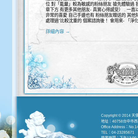
位 對「能量」較為敏感的粉絲朋友 搶先體驗過
章下方 有更多其他朋友- 真實心得感受） . 一
非常的喜愛 自己手邊也有 粉絲朋友贈送的 其他
處理過”比較沈重的 個案諮詢後！ 會用來- 「
詳細內容 →
Copyright © 2014 天
地址：40758台中市
Office Address：No.147
TEL：04-23285671 e