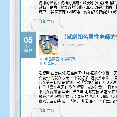
純淨的瞳孔，純樸的臉龐，以及她心中發出“暖暖
感動！是的，關於愛的流動，真心溫暖給出的，
真理”！這個真理，卻經由一位年紀輕輕的她，
詳細內容 →
【感謝知名靈性老師的
05
by archangel
十月
2017
水晶礦石
能量噴霧
,
0 篇留言
沒想到 在台東“心理諮商師” 無心插柳分享後 
喜愛～ 而就在今天 一下就訂了 “這麼多數量”！
我在第一時間 是感到非常「受寵若驚」！ 因為對
這位「靈性老師」 對於解讀「光的能量」 具有
不只在台灣 而是全世界各地 她都有教課 甚至有
飛來台灣 跟她上課 接引能量的傳承！ 因此 「天
實際訂單支持 我一整個是 非常開心 而“手舞足蹈
詳細內容 →