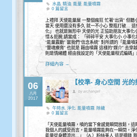
水晶
精油
能量
能量噴霧
,
,
,
0 篇留言
上禮拜 天使能量屋 一整個瘋狂 忙著“出貨” 但
當天 使用還沒有多久 就一不小心 整瓶打破… 
化」 也就是無形中 天使的光 正協助朋友大事化
惜＆扼腕 請當成： 「碎碎平安 大事化小 小事化
“能量震動” 當我們“信念系統” 對所謂的「能量
“靈魂療育” 也就是 藉由噴霧 這樣的“媒介” 去
則是情緒體 經由我設定的「天使能量程式編碼」
詳細內容 →
【校準- 身心空間 光
06
by archangel
八月
2017
午時水
淨化
能量噴霧
除穢
,
,
,
0 篇留言
「天使能量噴霧，噴的當下會感覺瞬間放鬆，這
我個人的感受而言，能量噴霧能夠在一瞬間，淨
能量從身體流出…」（A.）粉絲美人 這是摘錄 