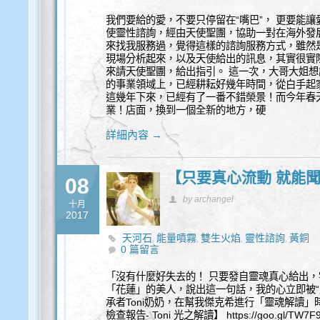
我們要給的愛，不要只停留在“嘴巴”， 更要能
使靈性諮詢，經由天使聖團，協助一對在海外發
來找我服務過，覺得這樣的諮詢服務方式，雖然
現場分析起來，以及天使給出的訊息，其實很實
來請天使聖團，給出指引。 這一次，大哥大姐
的事業領域上，已經耕耘好幾年時間，從白手起
這幾年下來，已經有了一番不錯榮景！而今年春
業！店面，換到一個全新的地方，硬
詳細內容 →
【只要真心流動 就能聞
08
by archangel
十月
2017
天河石
能量噴霧
雙生火焰
靈性諮詢
黃銅
,
,
,
,
0 篇留言
「沒有什麼好失去的！ 只要發自靈魂真心給出，
「花蓮」的美人，說出這一句話，我的心立即被“
承者Toni奶奶，在幫我傑克希進行「靈魂解讀」
檢查報告- Toni 光之解讀】 https://goo.gl