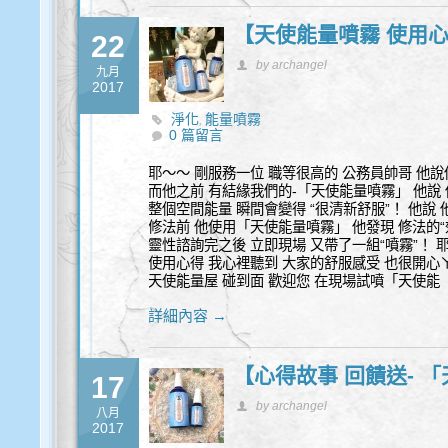
【天使能量噴霧 使用
22
by archangel
九月
2017
淨化
能量噴霧
,
0 篇留言
耶～～ 剛服務一位 職等很高的 公務員帥哥 他說
而他之前 有結緣我們的-「天使能量噴霧」 他說
整個空間能量 瞬間會變得 “很清新舒服”！ 他說 他
修法前 他使用「天使能量噴霧」 他發現 修法的“
靈性諮詢完之後 立即現場 又帶了一組“噴霧”！ 
使用心得 我心裡聽到 大家的舒服感受 也很開心
天使能量屋 碰到面 歡迎您 在現場試噴「天使能
詳細內容 →
【心得故事 回饋送- 
17
by archangel
八月
2017