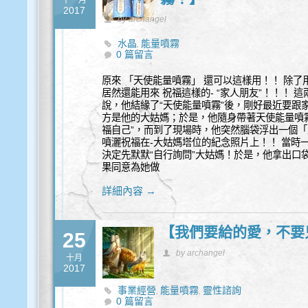
十一月
2017
by archangel
水晶
能量噴霧
,
0 篇留言
原來 「天使能量噴霧」 還可以這樣用！！ 除了
居然還能用來 祝福這樣的- “家人朋友”！！！
說，他結緣了“天使能量噴霧”後，剛好最近要跟
方是他的大姑媽；於是，他隨身帶著天使能量噴
福自己”，而到了現場時，他突然腦袋浮出一個
噴灑祝福在-大姑媽塔位的紀念照片上！！ 當時
決定先默默“自行詢問”大姑媽！於是，他拿出口
果同意為她做
詳細內容 →
【我們要給的愛，不要
25
by archangel
十月
2017
事業經營
能量噴霧
靈性諮詢
,
,
0 篇留言