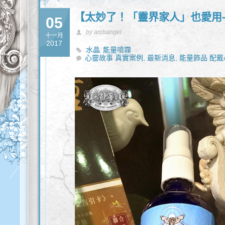
【太妙了！「靈界家人」也愛用-
05
by archangel
十一月
2017
水晶
能量噴霧
,
心靈故事 真實案例,
最新消息,
能量飾品 配戴