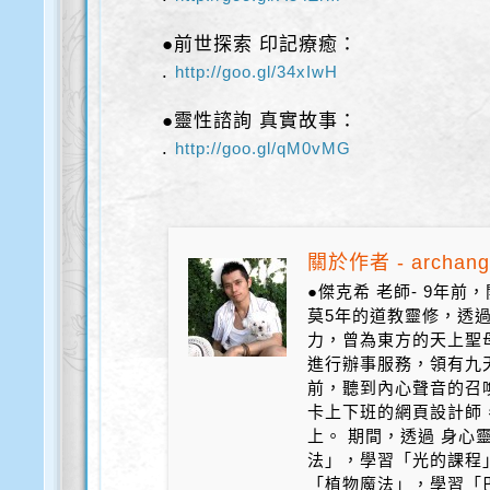
●前世探索 印記療癒：
.
http://goo.gl/34xIwH
●靈性諮詢 真實故事：
.
http://goo.gl/qM0vMG
關於作者 - archang
●傑克希 老師- 9年
莫5年的道教靈修，透
力，曾為東方的天上聖
進行辦事服務，領有九天
前，聽到內心聲音的召
卡上下班的網頁設計師
上。 期間，透過 身心
法」，學習「光的課程
「植物魔法」，學習「