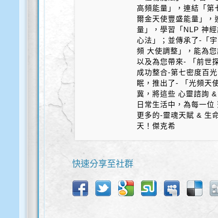
高頻能量」，連結「第
爾金天使豐盛能量」，
量」，學習「NLP 神
心法」；並傳承了-「宇
頻 大使調整」，能為您
以及為您帶來- 「前世探
成功整合-第七密度百光 
眠，推出了- 「光頻天
冀，將這些 心靈諮詢 &
日常生活中，為每一位 
更多的-靈魂天賦 & 
天！傑克希
快速分享至社群