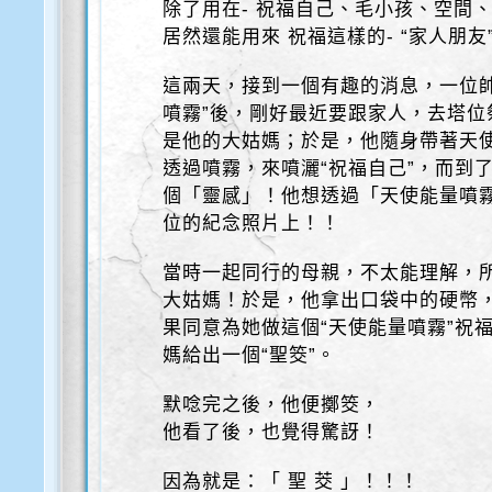
除了用在- 祝福自己、毛小孩、空間
居然還能用來 祝福這樣的- “家人朋友
這兩天，接到一個有趣的消息，一位
噴霧”後，剛好最近要跟家人，去塔
是他的大姑媽；於是，他隨身帶著天
透過噴霧，來噴灑“祝福自己”，而到
個「靈感」！他想透過「天使能量噴
位的紀念照片上！！
當時一起同行的母親，不太能理解，所
大姑媽！於是，他拿出口袋中的硬幣
果同意為她做這個“天使能量噴霧”祝
媽給出一個“聖筊”。
默唸完之後，他便擲筊，
他看了後，也覺得驚訝！
因為就是：「 聖 茭 」！！！