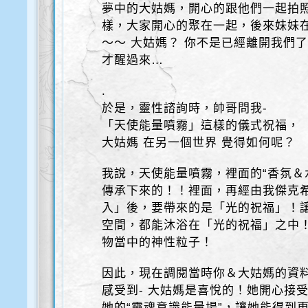
夢中的大姑媽，開心的跟他們一起拍
樣，大家開心的聚在一起，後來妹妹
～～ 大姑媽？ 你不是已經離開我們
才醒過來…
.
於是，靈性諮詢時，帥哥問我-
「天使能量噴霧」這樣的儀式祝福，
大姑媽 在另一個世界 覺得如何呢？
我說，天使能量噴霧，裡面的“香氛＆
傳承下來的！！裡面，再經由我傑克
入」後，要帶來的是「光的祝福」！
空間，都能沐浴在「光的祝福」之中！
物當中的神性粒子！
因此，現在調閱當時你＆大姑媽的資
感受到- 大姑媽是喜悅的！她開心接
她的“靈魂意識能量場”，讓她能得到