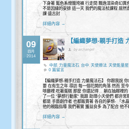
下身著 藍色系燈籠垮褲 行走間 飄逸渲染奇幻異色
不是因緣的安排 這一天 我們的魔法杖課程 居然直
課 遠古封
詳細內容 →
【編織夢想-親手打造 
09
by archangel
四月
2014
中部
力量魔法石
台中
天使療法
天使能量屋
,
,
,
,
0 篇留言
線綁框教學
魔法權杖
,
【編織夢想-親手打造 力量魔法石】 你跟我說 你
要 在有生之年 尋訪 每一個花開的角落 然而 至
啡廳裡 吃著蛋糕 那麼 你還記得… 躺在抽屜裡的 
了一位 “夢想行動家" 我跟 助理小天使們 都非常
都是 手藝創作者 也都販賣著 各自的夢想- 「水
他的親臨指導 我們著實 獲益良多 為了配合 他不
詳細內容 →