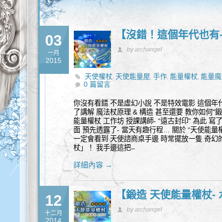
【沒錯！這個年代也有-
03
by archangel
一月
2015
天使權杖
天使能量屋
手作
能量權杖
能量魔
,
,
,
,
0 篇留言
你沒有看錯 不是虛幻小說 不是特效電影 這個年代也有
了講解 魔法杖原理 & 構造 甚至還要 教你如何"鍛
能量權杖 工作坊 授課講師- “遠古封印" 為此 寫
面 預先透露了- 當天有趣行程… 關於 “天使能量
一定會看到 天使諮商桌手邊 時常擺放一隻 奇幻的
杖」！ 我手邊這把 ̶
詳細內容 →
【鍛造 天使能量權杖-
12
by archangel
十二月
2014