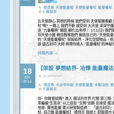
傑克希
天使能量屋
天使能量權杖
能量權杖
,
,
,
,
0 篇留言
水晶包框
魔法杖
,
在天使靜心 冥想的時候 我們受到 天使聖團看顧 
杖"嗎? 一路上 我們不斷 感受到 大天使 深深守護
這 “力量權柄" 鍛造 顯化出來吧！ 1/11(日) 
到天使小屋 親自教導我們 鍛造自己的-"天使能量
的 “天使能量權杖" 架設結界、淨化空間物品、祝
談 遠古封印 大師 將帶你進入-"能量權杖"的神
詳細內容 →
【架設 夢想結界- 冶煉 能量魔
18
by archangel
四月
2014
傑克希
大台中中部
天使能量屋
木製法杖
東
,
,
,
,
0 篇留言
遠古封印
金屬法杖
魔法學校
魔法藥水
黑寡
,
,
,
,
哇~ 你敢嘗試嗎? 進入 魔法的世界 打開 第三眼- 
黑蝙蝠"生耳朵" 以上這些 “生鮮"佳餚 在接受 
他是- 靈性能量 軍火研發製造商： 「遠古封印」
杖- 自己做 能量權杖】 禮拜天 我綁上 蔚藍頭巾