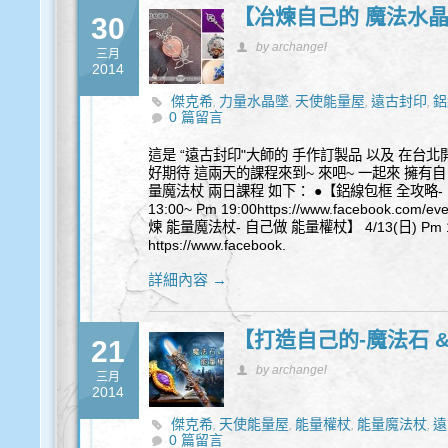
【冶煉自己的 魔法水
30
by archangel
三月
2014
傑克希
力量水晶墜
天使能量屋
遠古封印
鋁
,
,
,
,
0 篇留言
這是 “遠古封印"大師的 手作訂製品 以及 在台北
好期待 這兩天的課程來到~ 來吧~ 一起來 擁有自己
量魔法杖 兩日課程 如下： ●【鋁線包框 全攻略- 自
13:00~ Pm 19:00https://www.facebook.com/e
煉 能量魔法杖- 自己做 能量權杖】 4/13(日) Pm 1
https://www.facebook.
詳細內容 →
【打造自己的-魔法石 
21
by archangel
三月
2014
傑克希
天使能量屋
能量權杖
能量魔法杖
遠
,
,
,
,
0 篇留言