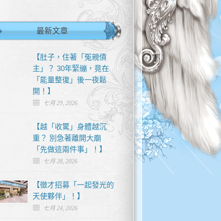
最新文章
【肚子，住著「冤親債
主」？ 30年緊繃，竟在
「能量整復」後一夜鬆
開！】
七月 29, 2026
【越「收驚」身體越沉
重？ 別急著離開大廟
「先做這兩件事」！】
七月 28, 2026
【徵才招募「一起發光的
天使夥伴」！】
七月 24, 2026