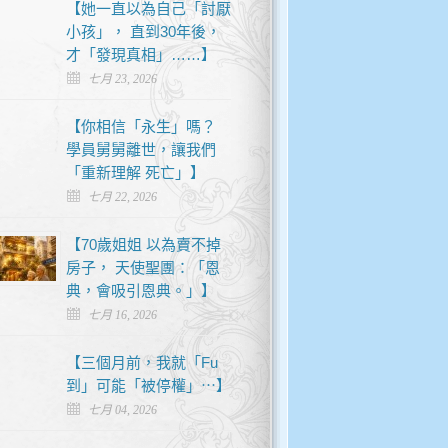
【她一直以為自己「討厭
小孩」， 直到30年後，
才「發現真相」……】
七月 23, 2026
【你相信「永生」嗎？
學員舅舅離世，讓我們
「重新理解 死亡」】
七月 22, 2026
【70歲姐姐 以為賣不掉
房子， 天使聖團：「恩
典，會吸引恩典。」】
七月 16, 2026
【三個月前，我就「Fu
到」可能「被停權」⋯】
七月 04, 2026