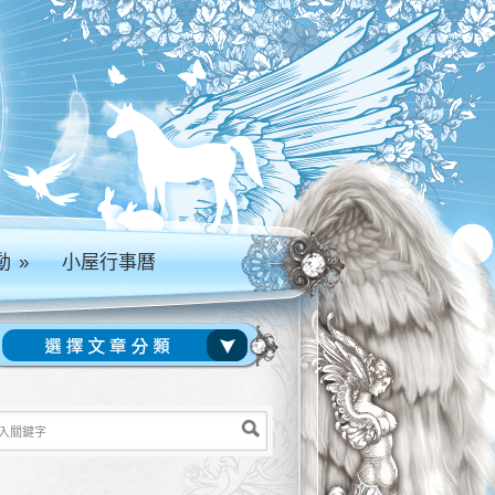
動
»
小屋行事曆