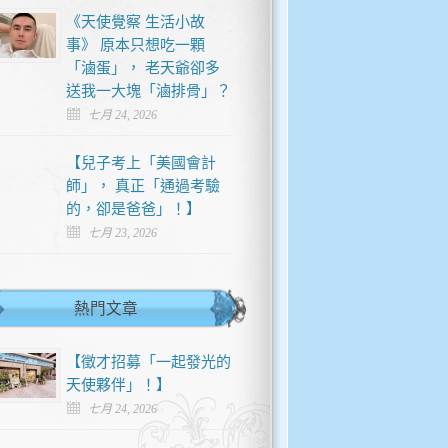
《天使覺察 生活小故
事》 原本只想吃一顆
「滷蛋」， 老天爺卻多
送我一大塊「滷排骨」？
七月 24, 2026
【兒子考上「美國會計
師」， 真正「通過考驗
的，卻是爸爸」！】
七月 23, 2026
熱門文章
【徵才招募「一起發光的
天使夥伴」！】
七月 24, 2026