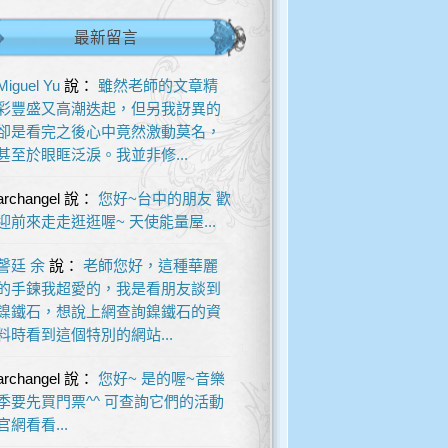
最新留言
Miguel Yu
說：
雖然老師的文章精
彩豐盛又高潮迭起，但另我訝異的
卻是看完之後心中竟然激動莫名，
甚至於眼眶泛淚。我並非修...
archangel
說：
您好~台中的朋友 歡
迎前來走走逛逛喔~ 天使能量屋...
謦廷 余
說：
老師您好，這種華麗
的手鍊我超愛的，我是看朋友談到
鎳鐵石，想說上網查詢鎳鐵石的資
料時看到這個特別的網站...
archangel
說：
您好~ 是的喔~音樂
季要先買門票^^ 可查詢它們的活動
官網看看...