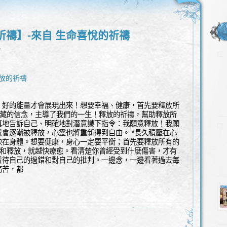
祈禱】-來自 生命喜悅的祈禱
l
放的祈禱
、好的能量才會展現出來！想要幸福、健康，首先要釋放所
隱藏的信念，主導了我們的一生！釋放的祈禱，幫助釋放所
真地告訴自己、明確地對潛意識下指令：我願意釋放！我願
會逐漸被釋放，心靈也將重新得到自由。 *長久積壓在心
映在身體。想要健康，身心一定要平衡；首先要釋放所有的
對和釋放，就越快療愈。看清楚你曾經受到什麼傷害，才有
看待自己的過錯和對自己的批判。一邊念，一邊看著過去每
痛苦，都