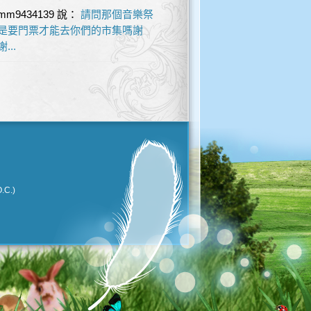
mm9434139
說：
請問那個音樂祭
是要門票才能去你們的市集嗎謝
謝...
.C.)