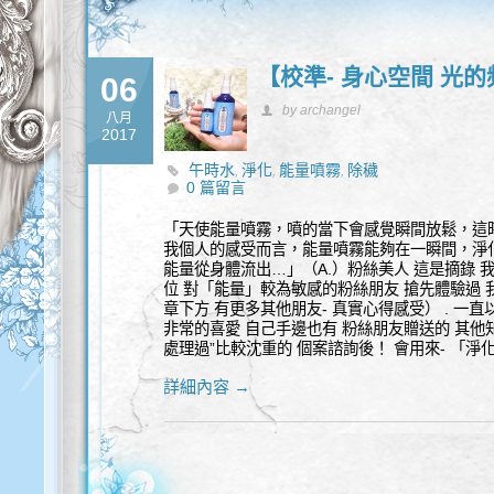
【校準- 身心空間 光
06
by archangel
八月
2017
午時水
淨化
能量噴霧
除穢
,
,
,
0 篇留言
「天使能量噴霧，噴的當下會感覺瞬間放鬆，這
我個人的感受而言，能量噴霧能夠在一瞬間，淨
能量從身體流出…」（A.）粉絲美人 這是摘錄 
位 對「能量」較為敏感的粉絲朋友 搶先體驗過
章下方 有更多其他朋友- 真實心得感受） . 一
非常的喜愛 自己手邊也有 粉絲朋友贈送的 其他
處理過”比較沈重的 個案諮詢後！ 會用來- 「
詳細內容 →