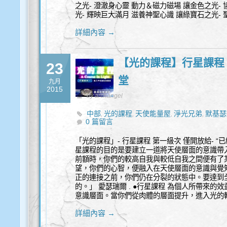
之光- 澄澈身心靈 動力＆磁力磁場 讓金色之光-
光- 輝映巨大滿月 滋養神聖心識 讓綠寶石之光-
詳細內容 →
【光的課程】行星課程 
23
堂
九月
2015
by archangel
中部
光的課程
天使能量屋
淨光兄弟
默基瑟
,
,
,
,
0 篇留言
「光的課程」- 行星課程 第一級次 僅開放給- “已
星課程的目的是要建立一道將天使層面的意識帶
前額時，你們的較高自我與較低自我之間便有了
望，你們的心智，便融入在天使層面的意識與覺
正的連接之前，你們仍在分裂的狀態中。要達到
的。」 愛瑟瑞爾 . ●行星課程 為個人所帶來的
意識層面。當你們從肉體的層面提升，進入光的
詳細內容 →