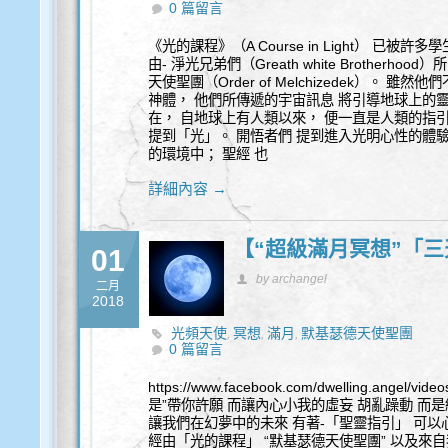
0 篇留言
《光的課程》（A Course in Light） 已
由- 淨光兄弟們（Greath white Brotherh
天使聖團（Order of Melchizedek）。
神體， 他們所傳遞的宇宙訊息 將引導地球上的靈
在， 自地球上有人類以來， 便一直是人類的指
提到「光」。 開悟者們 提到進入光明心性的體
的環境中； 聖經 也
詳細內容 →
【“超級滿月冥想”「
01
by archangel
二月
2018
光頻天使
冥想
滿月
默基瑟德天使聖團
,
,
,
0 篇留言
https://www.facebook.com/dwelling.angel/v
是”帶你許願 而讓內心小我的虛妄 胡亂躁動 而是
讓我們在幻夢中的未來 有著-「聖靈指引」 可以
經由「光的課程」 “默基瑟德天使聖團” 以及來自