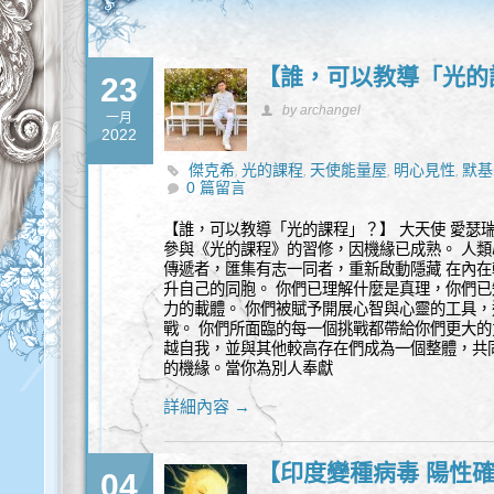
【誰，可以教導「光的
23
by archangel
一月
2022
傑克希
光的課程
天使能量屋
明心見性
默基
,
,
,
,
0 篇留言
【誰，可以教導「光的課程」？】 大天使 愛瑟
參與《光的課程》的習修，因機緣已成熟。 人
傳遞者，匯集有志一同者，重新啟動隱藏 在內
升自己的同胞。 你們已理解什麼是真理，你們
力的載體。 你們被賦予開展心智與心靈的工具
戰。 你們所面臨的每一個挑戰都帶給你們更大的
越自我，並與其他較高存在們成為一個整體，共
的機緣。當你為別人奉獻
詳細內容 →
【印度變種病毒 陽性確
04