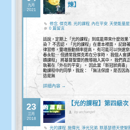
煉】
九月
2021
by archangel
修念
傑克希
光的課程
內在平安
天使能量屋
,
,
,
,
0 篇留言
聖團
話說，定期上「光的課程」到底能帶來什麼效果
染？ 不否認，「光的課程」在書本裡面， 記錄
律習修，靈魂振動頻率提高， 有可能可以快速穿
春永駐⋯ 但通常我傑克希在分享時， 我個人會
蹟課程」 將基督聖靈的教導融入其中， 我們真
執著在「外在的平安」。 因此當「新冠狀病毒」
勵課程中的同學，我說： 「無法保證，是否因為
這是無
詳細內容 →
【光的課程】第四級次 
23
by archangel
三月
2018
光的課程
施偉光
淨光兄弟
默基瑟德天使聖
,
,
,