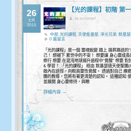
【光的課程】初階 第一級
26
by archangel
七月
2015
中部
光的課程
天使能量屋
淨光兄弟
默基瑟
,
,
,
,
0 篇留言
「光的課程」是一個 靈魂蛻變 踏上 揚昇路途的"
己！ 想褪下 累世中的不安！ 想要讓 身心靈成長
修行 想要 在混沌地球揚升過程中"覺醒" 想要 
& 學習！ 「光的課程」 經由 默基瑟德天使聖團(Order
啟內在途徑，向較高靈性覺醒。 透過對自己 療
團的教導，您將有著更清楚的認知。 這種認知 
並展開 身心靈修持，與瞭
詳細內容 →