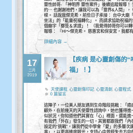
靈性帥哥- 「神明界 靈性案件」後續追蹤報導
的⋯ 也謝謝祂們，讓我可以為「靈界&人間」，
樑。 話說我傑克希，前些日子承接： 台中大廟
坐法」的「能量祝福轉化」。 而請求協助祝福的
個廟宇「擲筊＆求證」！ （我覺得帥哥你可以轉
報導： 『HI～傑克希。 慈惠宮和保安宮，我都
詳細內容 →
【疾病 是心靈創傷的“
17
福」！】
二月
2019
by archangel
天使課程
心靈創傷印記
心靈清創
心靈程式
,
,
,
,
0 篇留言
這陣子，一位美人朋友遇到生命階段挑戰：「癌
顧外，在前幾天的天使靈性諮詢中，她也獲得進
似狀況，你知道他們其實在「心」裡面，還能進
有我們「外在」發生的一切，其實都跟我們「內
設定的“挑戰”，讓我們從中學會「愛」的多層次
率」，以更高維度眼光，支持心中曾經失去方向