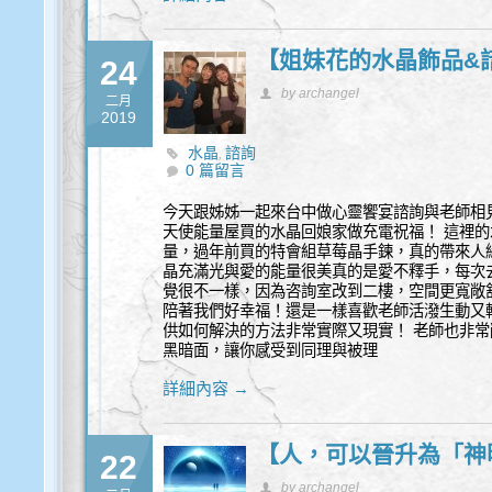
【姐妹花的水晶飾品&
24
by archangel
二月
2019
水晶
諮詢
,
0 篇留言
今天跟姊姊一起來台中做心靈饗宴諮詢與老師相見
天使能量屋買的水晶回娘家做充電祝福！ 這裡
量，過年前買的特會組草莓晶手鍊，真的帶來人
晶充滿光與愛的能量很美真的是愛不釋手，每次
覺很不一樣，因為咨詢室改到二樓，空間更寬敞
陪著我們好幸福！還是一樣喜歡老師活潑生動又
供如何解決的方法非常實際又現實！ 老師也非
黑暗面，讓你感受到同理與被理
詳細內容 →
【人，可以晉升為「神
22
by archangel