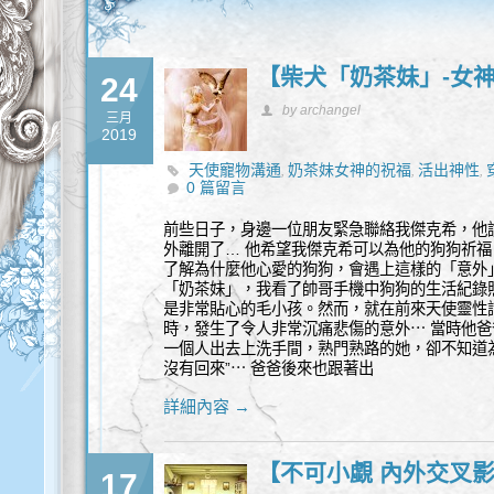
【柴犬「奶茶妹」-女
24
by archangel
三月
2019
天使寵物溝通
奶茶妹女神的祝福
活出神性
,
,
,
0 篇留言
前些日子，身邊一位朋友緊急聯絡我傑克希，他
外離開了… 他希望我傑克希可以為他的狗狗祈
了解為什麼他心愛的狗狗，會遇上這樣的「意外」
「奶茶妹」，我看了帥哥手機中狗狗的生活紀錄
是非常貼心的毛小孩。然而，就在前來天使靈性
時，發生了令人非常沉痛悲傷的意外⋯ 當時他
一個人出去上洗手間，熟門熟路的她，卻不知道
沒有回來”⋯ 爸爸後來也跟著出
詳細內容 →
【不可小覷 內外交叉
17