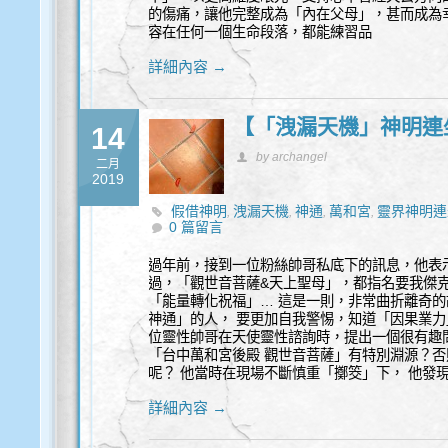
的傷痛，讓他完整成為「內在父母」，甚而成為
容在任何一個生命段落，都能練習品
詳細內容 →
【「洩漏天機」神明連
14
by archangel
二月
2019
假借神明
洩漏天機
神通
萬和宮
靈界神明連
,
,
,
,
0 篇留言
過年前，接到一位粉絲帥哥私底下的訊息，他表示
過，「觀世音菩薩&天上聖母」，都指名要我傑
「能量轉化祝福」… 這是一則，非常曲折離奇的
神通」的人， 要更加自我警惕，知道「因果業力
位靈性帥哥在天使靈性諮詢時，提出一個很有趣
「台中萬和宮後殿 觀世音菩薩」有特別淵源？
呢？ 他當時在現場不斷慎重「擲筊」下， 他發現
詳細內容 →