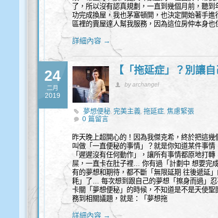
了，所以沒有認真規劃，一直到幾個月前，聽到
功完成換屋，我也茅塞頓開，也決定開始著手進行
區裡的賣屋達人幫我服務，因為這位房仲本身也
詳細內容 →
【「拖延症」？別讓自
24
by archangel
二月
2019
夢想便秘
完美主義
拖延症
焦慮緊張
,
,
,
0 篇留言
昨天晚上超開心的！因為我傑克希，終於把這幾
叫做「一直便秘的事情」？就是你知道某件事情
「遲遲沒有任何動作」，讓所有事情都原地打轉
屎，一直卡在肚子裡… 你有過「計劃中 想要完
有的夢想和期待，都不斷「無限延期 往後遞延」
耗」了… 每次想到跟自己的夢想「擦身而過」忍
卡關「夢想便秘」的時候，不知道是不是天使聖
務到相關議題，就是：「夢想拖
詳細內容 →