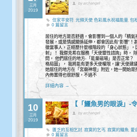
by archangel
三月
2019
住家平安符
光頻天使 色彩風水祝福能量
包
,
,
0 篇留言
風水
陽台外推
風水沖煞
飛刀煞
,
,
,
居住的地方是否舒適，會影響到一個人的「精氣
發展，或是情感關係延伸，都會因此有“影響”！
徵當事人，正經歷什麼樣階段的「身心狀態」，
射」！ 我傑克希在服務「天使靈性諮詢」時， 
問， 他們居住的地方-「能量磁場」是否正常？
格局圖」， 我將能有更多天使權限，讓“天使建議
她居住的地方在「宮廟神壇」附近，她一開始是
內佈置得也很舒服，不過不
詳細內容 →
【「鱷魚男的眼淚」-
10
by archangel
三月
2019
匱乏的互相乞討
寂寞的乞丐
寂寞的鱷魚
愛
,
,
,
0 篇留言