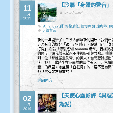
【聆聽「身體的聲音」
11
by archangel
二月
2019
Amanda老師
修復瑜伽
慢慢瑜伽
瑜珈墊
聆
,
,
,
,
0 篇留言
新的一年開始了，許多人醞釀新的開展，我們想
是否有真的好好「跟自己相處」，聆聽自己「身
打開」 看著「修復瑜珈 Amanda 老師」曾經
的態度，讓我傑克希忍不住被吸引與共鳴… 這
到一位「脊椎嚴重側彎」的美人，當時聽她提出
疼」她！ . 當時坐在我面前的這位美人，五官
毅」的氛圍，她坐得「直挺挺」的，要不是她開
她其實有非常嚴重的「
詳細內容 →
【天使心靈影評《異裂》
02
為愛】
二月
2019
by archangel