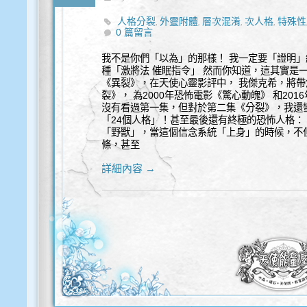
人格分裂
外靈附體
層次混淆
次人格
特殊性
,
,
,
,
0 篇留言
我不是你們「以為」的那樣！ 我一定要「證明」
種「激將法 催眠指令」 然而你知道，這其實是一
《異裂》，在天使心靈影評中， 我傑克希，將帶
裂》， 為2000年恐怖電影《驚心動魄》 和20
沒有看過第一集，但對於第二集《分裂》，我還
「24個人格」！甚至最後還有終極的恐怖人格：
「野獸」，當這個信念系統「上身」的時候，不
條，甚至
詳細內容 →