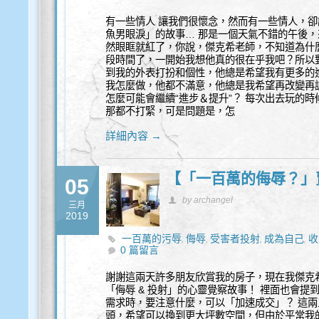
有一些情人 讓我們很懷念，然而有一些情人，
魚男眼淚」的故事… 那是一個天氣不錯的午後
然眼眶就紅了，你說，傑克希老師，不知道為什
段時間了，一開始我想他真的很在乎我吧？所以
到我的外表打扮和個性，他總是希望我有更多的
我怎麼做，他都不滿意，他總是我希望再改變再
怎麼可能會繼續“進步＆提升”？ 每次出去玩的
那都不打緊，可是問題是，怎
詳細內容 →
【「一百萬的侮辱？」
05
by archangel
三月
2019
一百萬的污辱
侮辱
受害者投射
成為自己
收
,
,
,
,
0 篇留言
謝謝這兩天許多朋友欣賞我的房子，現在我傑克
「侮辱 & 投射」的心靈覺察故事！ 裡面也會
需求時，要注意什麼，可以「加速成交」？ 這
頭，希望可以換到更大坪數空間，但由於平常我