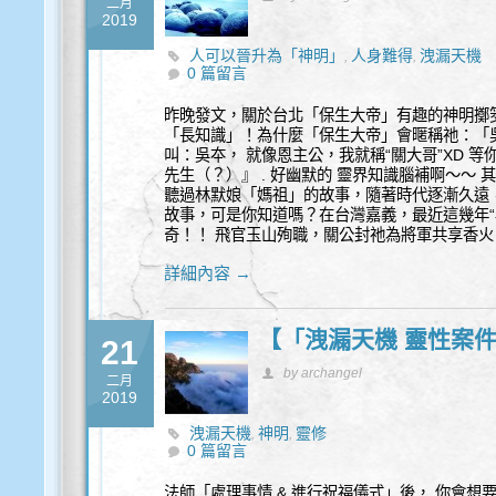
二月
2019
人可以晉升為「神明」
人身難得
洩漏天機
,
,
0 篇留言
昨晚發文，關於台北「保生大帝」有趣的神明擲
「長知識」！為什麼「保生大帝」會暱稱祂：「
叫：吳夲， 就像恩主公，我就稱“關大哥”XD 
先生（？）』 . 好幽默的 靈界知識腦補啊～～
聽過林默娘「媽祖」的故事，隨著時代逐漸久遠，
故事，可是你知道嗎？在台灣嘉義，最近這幾年“再
奇！！ 飛官玉山殉職，關公封祂為將軍共享香火！ 【壹特報
詳細內容 →
【「洩漏天機 靈性案
21
by archangel
二月
2019
洩漏天機
神明
靈修
,
,
0 篇留言
法師「處理事情 & 進行祝福儀式」後， 你會想