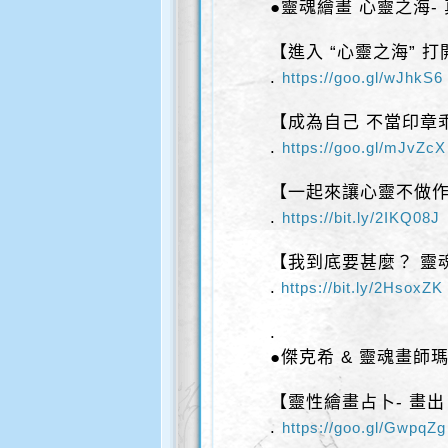
●靈魂繪畫 心靈之海-
【進入 “心靈之海” 
.
https://goo.gl/wJhkS6
【成為自己 不當印章
.
https://goo.gl/mJvZcX
【一起來讓心靈不做
.
https://bit.ly/2IKQ08J
【我到底要甚麼？ 靈
.
https://bit.ly/2HsoxZK
.
●傑克希 & 靈魂畫師
【靈性繪畫占卜- 畫出
.
https://goo.gl/GwpqZg