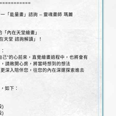
===========
一「能量畫」諮詢 – 靈魂畫師 瑪麗
，
的「內在天堂繪畫」
內在天堂 諮詢解讀」！
」：
自己”的心前來，直覺繪畫過程中，也將會有
」，請敞開心房，將當時想到的想法
能更深入陪伴您，往您的內在深邃探索進去
段，如下：
段)
段)