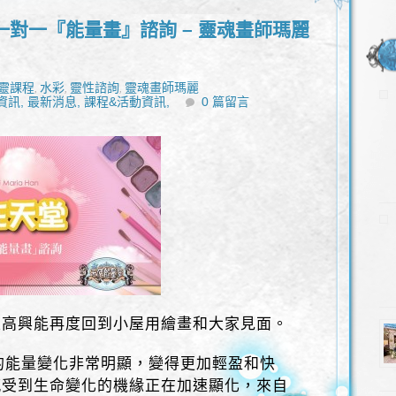
對一『能量畫』諮詢 – 靈魂畫師瑪麗
靈課程
水彩
靈性諮詢
靈魂畫師瑪麗
,
,
,
資訊,
最新消息,
課程&活動資訊,
0 篇留言
很高興能再度回到小屋用繪畫和大家見面。
球的能量變化非常明顯，變得更加輕盈和快
感受到生命變化的機緣正在加速顯化，來自