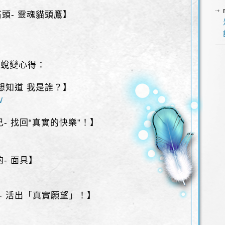
石頭- 靈魂貓頭鷹】
 蛻變心得：
我想知道 我是誰？】
W
- 找回“真實的快樂”！】
- 面具】
- 活出「真實願望」！】