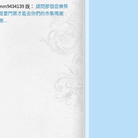
mm9434139
說：
請問那個音樂祭
是要門票才能去你們的市集嗎謝
謝...