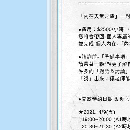
================
「內在天堂之旅」一對
●費用：$2500/小時 
您將會帶回-個人專屬
並完成 個人內在-「
●諮詢前-「準備事項
請帶著一顆“想更了解
許多的「對話＆討論
「說」出來，讓老師
.
●開放預約日期 & 時
★2021. 4/9(五)
. 19:00~20:00 (A1時
. 20:30~21:30 (A2時