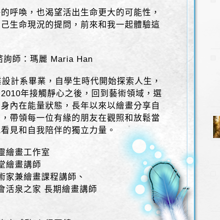
靜的呼喚，也渴望活出生命更大的可能性，
自己生命現況的提問，前來和我一起體驗這
。
師：瑪麗 Maria Han
n，商業設計系畢業，自學生時代開始探索人生，
2010年接觸靜心之後，回到藝術領域，選
自身內在能量狀態，長年以來以繪畫分享自
商，帶領每一位有緣的朋友在觀照和放鬆當
我看見和自我陪伴的獨立力量。
心靈繪畫工作室
講堂繪畫講師
藝術家兼繪畫課程講師、
金會活泉之家 長期繪畫講師