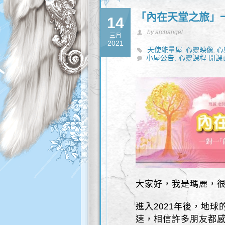
「內在天堂之旅」一
14
by archangel
三月
2021
天使能量屋
心靈映像
心
,
,
小屋公告,
心靈課程 開課
大家好，我是瑪麗，
進入2021年後，地
速，相信許多朋友都