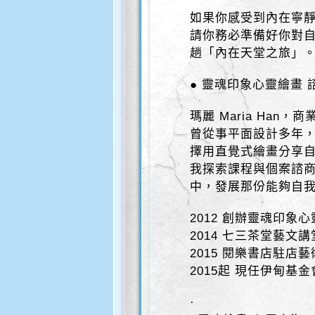
如果你感受到內在寧
請你務必準備好你對
趟「內在天堂之旅」
● 靈魂印象心靈繪畫 諮詢
瑪麗 Maria Ha
曾從事平面設計多年，
擇用直覺式繪畫分享
我探索課程與個案諮
中，發展那份能夠自
2012 創辦靈魂印象
2014 七三茶堂藝文
2015 閱樂書店駐店
2015起 現任伊甸基
·