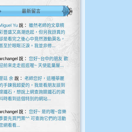
最新留言
Miguel Yu
說：
雖然老師的文章精
彩豐盛又高潮迭起，但另我訝異的
卻是看完之後心中竟然激動莫名，
甚至於眼眶泛淚。我並非修...
archangel
說：
您好~台中的朋友 歡
迎前來走走逛逛喔~ 天使能量屋...
謦廷 余
說：
老師您好，這種華麗
的手鍊我超愛的，我是看朋友談到
鎳鐵石，想說上網查詢鎳鐵石的資
料時看到這個特別的網站...
archangel
說：
您好~ 是的喔~音樂
季要先買門票^^ 可查詢它們的活動
官網看看...