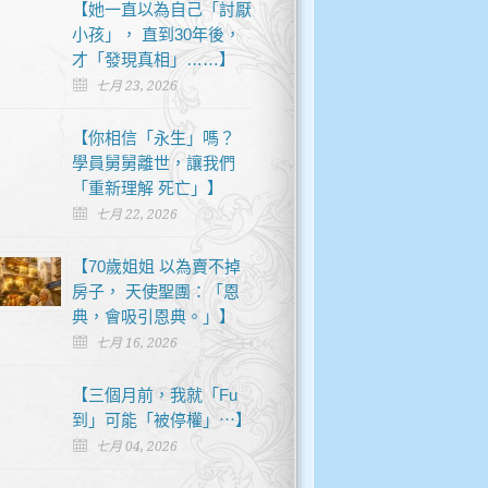
【她一直以為自己「討厭
小孩」， 直到30年後，
才「發現真相」……】
七月 23, 2026
【你相信「永生」嗎？
學員舅舅離世，讓我們
「重新理解 死亡」】
七月 22, 2026
【70歲姐姐 以為賣不掉
房子， 天使聖團：「恩
典，會吸引恩典。」】
七月 16, 2026
【三個月前，我就「Fu
到」可能「被停權」⋯】
七月 04, 2026