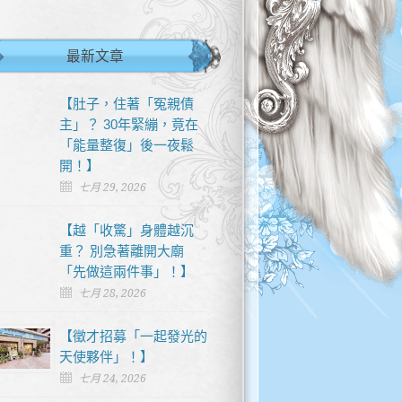
最新文章
【肚子，住著「冤親債
主」？ 30年緊繃，竟在
「能量整復」後一夜鬆
開！】
七月 29, 2026
【越「收驚」身體越沉
重？ 別急著離開大廟
「先做這兩件事」！】
七月 28, 2026
【徵才招募「一起發光的
天使夥伴」！】
七月 24, 2026