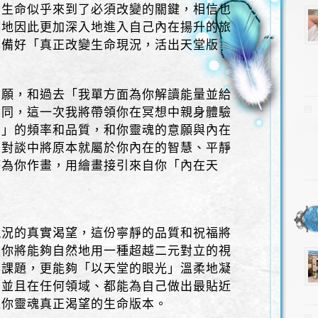
，生命似乎來到了必須改變的關鍵，相信也
然地因此更加深入地進入自己內在揚升的旅
準備好「真正改變生命現況，活出天堂版
意願，和過去「我單方面為你解讀能量並給
不同，這一次我將帶領你在冥想中親身體驗
堂」的頻率和品質，和你靈魂的意願與內在
度對談中將原本就屬於你內在的智慧、平靜
時為你作畫，用繪畫接引來自你「內在天
現況的真實渴望，這份寧靜的品質和祝福將
，你將能夠自然地用一種超越二元對立的視
與課題，更能夠「以天堂的眼光」溫柔地凝
，並且在任何領域、都能為自己做出最貼近
造你靈魂真正渴望的生命版本。