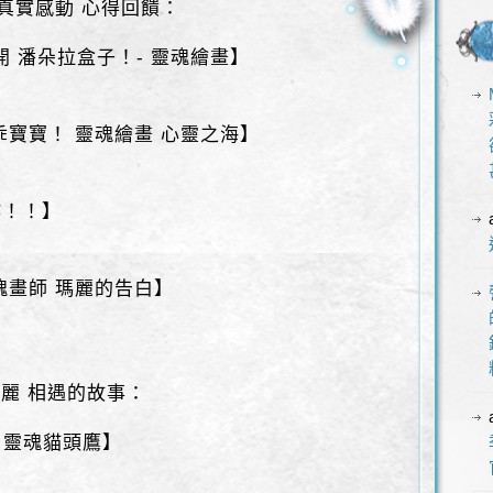
 真實感動 心得回饋：
打開 潘朵拉盒子！- 靈魂繪畫】
乖寶寶！ 靈魂繪畫 心靈之海】
作！！】
魂畫師 瑪麗的告白】
瑪麗 相遇的故事：
 靈魂貓頭鷹】