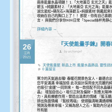
兩串能量水晶項鏈！ 1.「大地蓋亞 玄光之天」能
碧玉 +純銀素材 2. 「大地蓋亞 玄光之海」能量
湖北瓷松+磷灰石+海藻碧玉+純銀素材 佩戴起來
收納在自己的胸口上了！！ 那麼，你有自己喜歡
言， 與我們分享你￼￼日常「Special絲杯秀靜
詳細內容 →
『天使能量手鍊』開春
26
by archangel
三月
2021
天使能量屋
新品上市
能量水晶飾品
靈性諮
,
,
,
0 篇留言
寒冷的天氣過去囉! 春暖花開景色宜人，最適合
您平安滿滿 幸福加倍 此次設計採用金光亮麗的
也吸引”金運”一同到來。 每一款搭配不同水晶礦
晶』 增加自信心，吸引正財及偏財，對應太陽神
力，具有療癒作用，營造出溫柔的情緒 『藍玉髓
排出負面情緒 『藍紋瑪瑙』 使頭腦清晰溝通順
預測及帶來幸福，又稱為戀人之石，幫助內分泌系
所有脈