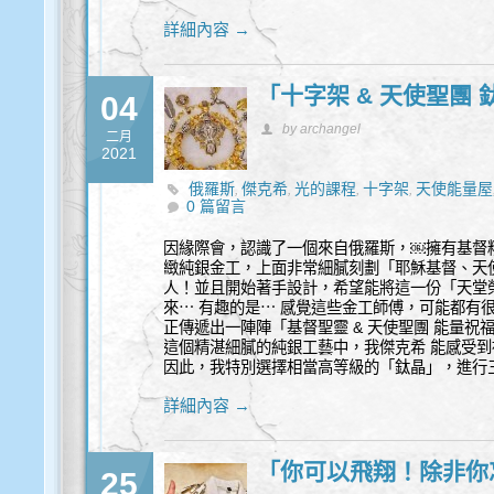
詳細內容 →
「十字架 & 天使聖團
04
by archangel
二月
2021
俄羅斯
傑克希
光的課程
十字架
天使能量屋
,
,
,
,
0 篇留言
因緣際會，認識了一個來自俄羅斯，￼擁有基督
緻純銀金工，上面非常細膩刻劃「耶穌基督、天
人！並且開始著手設計，希望能將這一份「天堂
來⋯ 有趣的是⋯ 感覺這些金工師傅，可能都有
正傳遞出一陣陣「基督聖靈 & 天使聖團 能量祝
這個精湛細膩的純銀工藝中，我傑克希 能感受到
因此，我特別選擇相當高等級的「鈦晶」，進行
詳細內容 →
「你可以飛翔！除非你
25