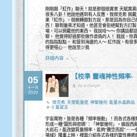
剛剛跟「紅作」聊天！就是那個很厲害 天賦異
很多八卦！他說他遇到有人反應，我傑克希 佩戴
果「紅作」，很婉轉跟對方說，那是因為你自己
西！ 聊到後來才知道，他甚至會拒絕幫對方訂
場，可以佩戴他的東西。 我說哇～～ 你講話都
察， 他覺得好過那些做作虛偽的人！ 我說，你
的指指點點， 和管到海邊的人～ 紅作說，有很
得更噁心⋯ 他說至少我
詳細內容 →
【校準 靈魂神性頻率
05
by archangel
十一月
2020
傑克希
天使能量屋
神聖幾何
能量水晶飾品
,
,
,
,
0 篇留言
宇宙萬物，皆是各種「頻率振動」！而各式各樣
形成一種“圖形與密碼”：「神聖幾何」。據說西
大岩石，能改變質量頻率，能夠“騰空而起”⋯ 
場域》隆重上映，裡面介紹各式各樣的靈性療癒