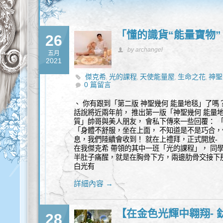
「懂的識貨“能量寶物”
26
by archangel
五月
2021
傑克希
光的課程
天使能量屋
生命之花
神聖
,
,
,
,
0 篇留言
、 你有跟到「第二版 神聖幾何 能量地毯」了嗎
話說將近兩年前， 推出第一版「神聖幾何 能量
質」帥哥與美人朋友， 會私下傳來一些回覆： 
「身體不舒服，坐在上面， 不知道是不是巧合，
息，我們陸續會收到！ 就在上禮拜，正式開放- 
在我傑克希 帶領的其中一班「光的課程」， 同
半肚子痛醒，就是在胸骨下方，兩邊肋骨交接下
白光有
詳細內容 →
【在金色光輝中翱翔- 鈦
28