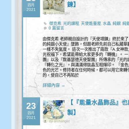
鍊】
四月
2021
by archangel
傑克希
光的課程
天使能量屋
水晶
純銀
純
,
,
,
,
,
0 篇留言
由傑克希 老師親自設計的『天使項鍊』終於來了
的純銀小天使』墜飾，但跟老師先前自己私藏華
一樣不失氣度。 這次一次推出了兩款『A.女神款
光祝福下，希望能帶給大家更多的『轉機』。 
團』以及『默基瑟徳天使聖團』所傳承的「光的
『轉化之光』。與滿滿得鈦晶互相煇印。 『金色
色的光芒。修持者在任何時候，都可以用它來轉
的，使自己不再陷於
詳細內容 →
【『能量水晶飾品』也能
23
製】
四月
2021
by archangel