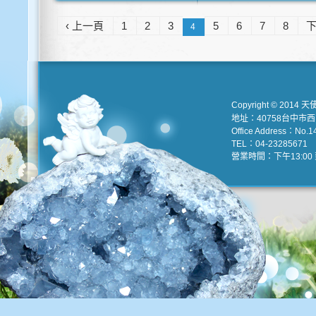
‹ 上一頁
1
2
3
5
6
7
8
下
4
Copyright © 2014 天
地址：40758台中市
Office Address：No.147
TEL：04-23285671 e
營業時間：下午13:00 到