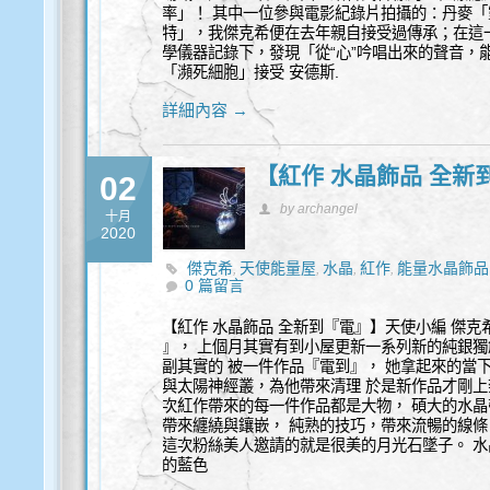
率」！ 其中一位參與電影紀錄片拍攝的：丹麥「靈
特」，我傑克希便在去年親自接受過傳承；在這
學儀器記錄下，發現「從“心”吟唱出來的聲音，
「瀕死細胞」接受 安德斯.
詳細內容 →
【紅作 水晶飾品 全新
02
by archangel
十月
2020
傑克希
天使能量屋
水晶
紅作
能量水晶飾品
,
,
,
,
0 篇留言
【紅作 水晶飾品 全新到『電』】天使小編 傑
』， 上個月其實有到小屋更新一系列新的純銀獨
副其實的 被一件作品『電到』， 她拿起來的當
與太陽神經叢，為他帶來清理 於是新作品才剛上
次紅作帶來的每一件作品都是大物， 碩大的水晶
帶來纏繞與鑲嵌， 純熟的技巧，帶來流暢的線
這次粉絲美人邀請的就是很美的月光石墜子。 水
的藍色