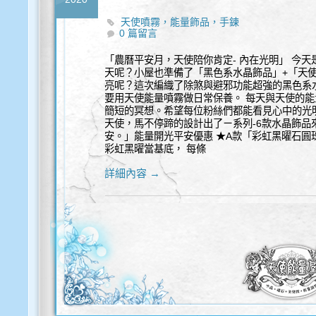
天使噴霧，能量飾品，手鍊
0 篇留言
「農曆平安月，天使陪你肯定- 內在光明」 今
天呢？小屋也準備了「黑色系水晶飾品」+「天使
亮呢？這次編織了除煞與避邪功能超強的黑色系
要用天使能量噴霧做日常保養。 每天與天使的
簡短的冥想。希望每位粉絲們都能看見心中的光
天使，馬不停蹄的設計出了ㄧ系列-6款水晶飾品
安。」能量開光平安優惠 ★A款「彩虹黑曜石圓
彩虹黑曜當基底， 每條
詳細內容 →