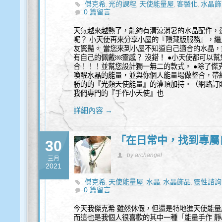
傑克希
光的課程
天使能量屋
客製化
水晶飾
,
,
,
,
0 篇留言
天氣越來越熱了，能夠有清涼消暑的水晶配件，
呢？ 小天使再來分享小屋的『隱藏版服務』，繼
友驚豔。 當您來到小屋不知道自己適合的水晶
有自己的佩戴￼靈感？ 沒錯！ ●小天使都可以
合！！！並幫您設計獨一無二的款式。 ●除了傑
喚醒水晶的能量，並與你個人能量場做整合，帶
勝的的『光頻天使能量』的灌頂加持。（網路訂購
我們專門的『手作小天使』也
詳細內容 →
「在日常中，找到專屬
30
by archangel
三月
2021
傑克希
天使能量屋
水晶
水晶飾品
靈性諮詢
,
,
,
,
0 篇留言
今天我傑克希 雖然休假，但還是特地進天使能
而這也是我個人很喜歡的其中一種「能量手作 靜