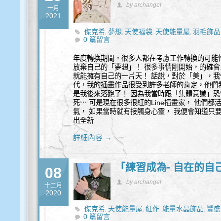
by archangel
一月
2021
傑克希
夢想
天使福袋
天使能量屋
羽毛飾品
,
,
,
,
0 篇留言
年度轉換期間，很多人都在考慮工作轉換的可能
放棄自己的「夢想」！ 很多事情剛開始，的確
就能擁有自己的一片天！ 話說，對於「美」，我
代，我的插畫作品很受到許多老師的肯定，他們
是我後來落跑了！ 因為我當時跟「集體意識」恐
死⋯ 可是現在很多很紅的Line插畫家， 他們都
氣， 如果當時就有接觸身心靈， 我便會知道只
出全新
詳細內容 →
「練習成為- 自在的自
08
by archangel
十二月
2020
傑克希
天使能量屋
紅作
能量水晶飾品
豐盛
,
,
,
,
0 篇留言