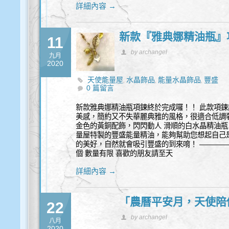
詳細內容 →
新款『雅典娜精油瓶』
11
by archangel
九月
2020
天使能量屋
水晶飾品
能量水晶飾品
豐盛
,
,
,
0 篇留言
新款雅典娜精油瓶項鍊終於完成囉！！ 此款項
美感，簡約又不失華麗典雅的風格，很適合低調
金色的黃銅配飾，閃閃動人 滑順的白水晶精油瓶
量屋特製的豐盛能量精油，能夠幫助您想起自己
的美好，自然就會吸引豐盛的到來唷！ —————
個 數量有限 喜歡的朋友請至天
詳細內容 →
「農曆平安月，天使陪
22
by archangel
八月
2020