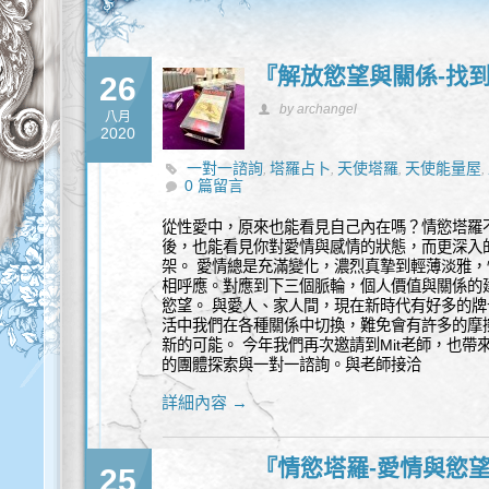
『解放慾望與關係-找到愛
26
by archangel
八月
2020
一對一諮詢
塔羅占卜
天使塔羅
天使能量屋
,
,
,
,
0 篇留言
從性愛中，原來也能看見自己內在嗎？情慾塔羅
後，也能看見你對愛情與感情的狀態，而更深入
架。 愛情總是充滿變化，濃烈真摯到輕薄淡雅
相呼應。對應到下三個脈輪，個人價值與關係的
慾望。 與愛人、家人間，現在新時代有好多的
活中我們在各種關係中切換，難免會有許多的摩
新的可能。 今年我們再次邀請到Mit老師，也
的團體探索與一對一諮詢。與老師接洽
詳細內容 →
『情慾塔羅-愛情與慾望
25