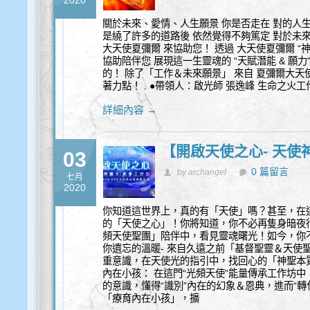
2020
關於未來、愛情、人生願景 你是否走在 對的人生
是繞了許多的道路後 依然覺得不夠篤定 對於未來
大天使夏彌爾 來協助您！ 透過 大天使夏彌爾 “神
協助陪伴您 展現這一生靈魂的 “天賦潛能 & 願力
的！ 除了「工作＆未來願景」 來自 夏彌爾大
著力點！ . ●帶領人：啟光師 張逸峰 生命之
詳細內容 →
【開啟天使之心- 天使
03
0 篇留言
by archangel
七月
2020
你知道這世界上，真的有「天使」嗎？甚至，在
的「天使之心」！你將知道，你不必再隻身暗夜
頻天使聖團」陪伴中，看見靈魂曙光！如今，你
你遺忘的溫暖- 來自久遠之前「基督聖靈＆天使
重意識，在天使光的指引中，找回心的「神聖本質
內在小孩： 在這門“光頻天使”能量傳承工作坊中
的意識，懂得“識別”內在的幻象＆恩典，進而“
「療育內在小孩」，擴