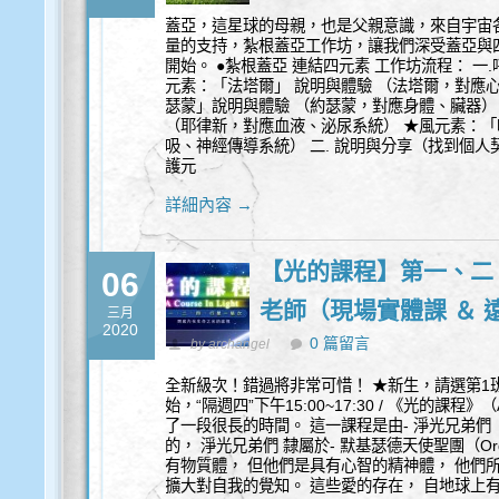
蓋亞，這星球的母親，也是父親意識，來自宇宙
量的支持，紮根蓋亞工作坊，讓我們深受蓋亞與
開始。 ●紮根蓋亞 連結四元素 工作坊流程： 一.
元素：「法塔爾」 說明與體驗 （法塔爾，對應
瑟蒙」說明與體驗 （約瑟蒙，對應身體、臟器）
（耶律新，對應血液、泌尿系統） ★風元素：「
吸、神經傳導系統） 二. 說明與分享（找到個人契
護元
詳細內容 →
【光的課程】第一、二
06
老師（現場實體課 ＆ 
三月
2020
0 篇留言
by archangel
全新級次！錯過將非常可惜！ ★新生，請選第1班:《
始，“隔週四”下午15:00~17:30 / 《光的課程》（A
了一段很長的時間。 這一課程是由- 淨光兄弟們（Great
的， 淨光兄弟們 隸屬於- 默基瑟德天使聖團（Order 
有物質體， 但他們是具有心智的精神體， 他們
擴大對自我的覺知。 這些愛的存在， 自地球上