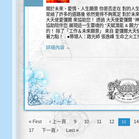
關於未來、愛情、人生願景 你是否走在 對的人生
是繞了許多的道路後 依然覺得不夠篤定 對於未來
大天使夏彌爾 來協助您！ 透過 大天使夏彌爾 “神
協助陪伴您 展現這一生靈魂的 “天賦潛能 & 願力
的！ 除了「工作＆未來願景」 來自 夏彌爾大
著力點！ . ●帶領人：啟光師 張逸峰 生命之
詳細內容 →
« First
‹ 上一頁
9
10
11
12
14
13
17
下一頁 ›
Last »