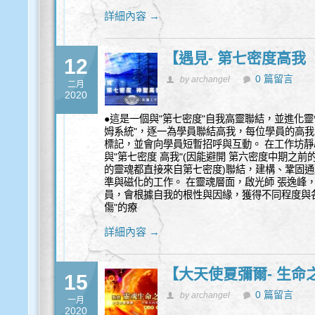
詳細內容 →
【遇見- 第七密度高我
12
0 篇留言
by archangel
二月
2020
●這是一個與"第七密度"自我高靈聯結，並進化靈
姆系統"，逐一為學員聯結高我，每位學員的高
標記，並會向學員短暫招呼與互動。 在工作坊
與"第七密度 高我"(因能避開 第六密度中期之前
的靈魂都直接來自第七密度)聯結，建構、鞏固
準與磁化的工作。 在靈魂層面，啟光師 張逸峰
員，會根據自我的根性與因緣，獲得不同程度與各
傷"的療
詳細內容 →
【大天使夏彌爾- 生命
15
0 篇留言
by archangel
一月
2020