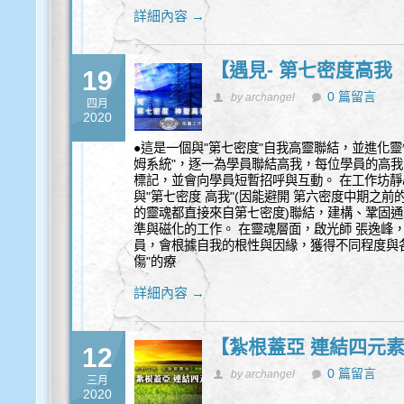
詳細內容 →
【遇見- 第七密度高
19
0 篇留言
by archangel
四月
2020
●這是一個與"第七密度"自我高靈聯結，並進化靈
姆系統"，逐一為學員聯結高我，每位學員的高
標記，並會向學員短暫招呼與互動。 在工作坊
與"第七密度 高我"(因能避開 第六密度中期之前
的靈魂都直接來自第七密度)聯結，建構、鞏固
準與磁化的工作。 在靈魂層面，啟光師 張逸峰
員，會根據自我的根性與因緣，獲得不同程度與各
傷"的療
詳細內容 →
【紮根蓋亞 連結四元素
12
0 篇留言
by archangel
三月
2020