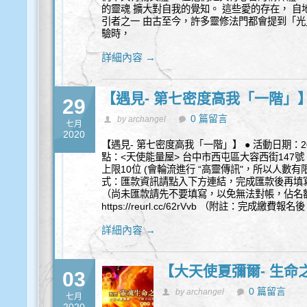
的靈魂 擴大對自我的覺知。 這些愛的存在， 
引者之一 由古至今，許多靈修法門都會提到「光
驗時，
詳細內容 →
【遇見- 第七密度高我「一階」
29
0 篇留言
by archangel
七月
2020
【遇見- 第七密度高我「一階」】 ● 活動日期：2020.09
點：<天使能量屋> 台中市西屯區大容西街147號 
上限10位 (會輪流進行 “高靈傳訊"，所以人數有限) 
式：匯款資訊請點入下方連結，完成匯款後再填
（尚未匯款請先不要填寫，以免無法對帳，佔名額視
https://reurl.cc/62rVvb （附註：完成
詳細內容 →
【大天使夏彌爾- 生命
03
0 篇留言
by archangel
七月