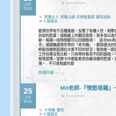
by archangel
八月
2020
塔羅占卜
塔羅占譜
天使能量屋
靈性諮詢
,
,
,
0 篇留言
愛情世界有千百種風貌，反應了各種人性，相聚
自拔的慾望，或相處上的觀念取捨。很多習以為
跡。每隔一段時間都可以回頭檢視。 . 這次Mi
手』或縱橫感情世界的『老司機』，都很適合的探
師能快速依造現在大家不同的狀況，幫他家一起從
工作坊裡沒有比較，只有帶你看見不同的面相。
發現習慣。從牌卡中都能看見你最深層的慾望。
塊。 . 不只是相處的眉
詳細內容 →
Mit老師-『情慾塔羅
25
by archangel
八月
2020
＃塔羅
靈性
,
0 篇留言