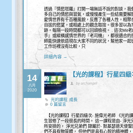
透過『情慾塔羅』打開一場無話不說的對談，我
多自己的情慾與習氣，或慢慢產生一些結需要解
愛情世界有千百種風貌，反應了各種人性，相聚
自拔的慾望，或相處上的觀念取捨。很多習以為
跡。每隔一段時間都可以回頭檢視。 . 這次Mi
手』或縱橫感情世界的『老司機』，都很適合的探
師能快速依造現在大家不同的狀況，幫他家一起從
工作坊裡沒有比較，只
詳細內容 →
【光的課程】行星四級次
14
by archangel
八月
2020
光的課程
成長
,
0 篇留言
【光的課程】行星四級次- 施偉光老師 《光的課程》（A
生習修了一段很長的時間。 這一課程是由- 淨光兄弟們（Gr
所安排的， 淨光兄弟們 隸屬於- 默基瑟德天使聖團（Ord
們不具有物質體， 但他們是具有心智的精神體，