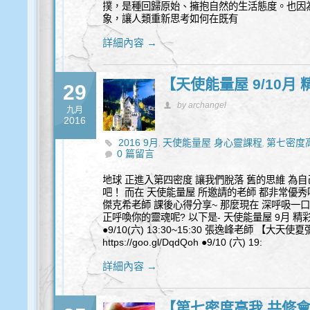
撲，是種回歸原始、擁抱自然的生活態度。也因
象，讓人類重新思考如何在既有
詳細內容 →
【天使能量屋 9/10月
29
by archangel
九月
2016
2016 9月
天使能量屋 身心靈課程
第七密度高
,
,
0 篇留言
地球 正進入第四密度 讓我們脫落 舊的思維 為自
吧！ 而在 天使能量屋 所邀請的老師 都非常優秀喔
傑克希老師 課後心得分享~ 那麼現在 深呼吸一口
正呼喚你的靈魂呢? 以下是- 天使能量屋 9月 精彩
●9/10(六) 13:30~15:30 張逸峰老師 【大天
https://goo.gl/DqdQoh ●9/10 (六) 19:
詳細內容 →
【第七密度高我 共修會-