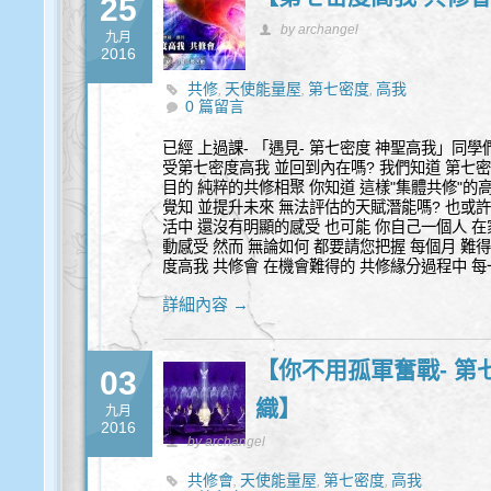
25
by archangel
九月
2016
共修
天使能量屋
第七密度
高我
,
,
,
0 篇留言
已經 上過課- 「遇見- 第七密度 神聖高我」同
受第七密度高我 並回到內在嗎? 我們知道 第七密
目的 純粹的共修相聚 你知道 這樣"集體共修"的
覺知 並提升未來 無法評估的天賦潛能嗎? 也或許
活中 還沒有明顯的感受 也可能 你自己一個人 
動感受 然而 無論如何 都要請您把握 每個月 難
度高我 共修會 在機會難得的 共修緣分過程中 每
詳細內容 →
【你不用孤軍奮戰- 第
03
織】
九月
2016
by archangel
共修會
天使能量屋
第七密度
高我
,
,
,