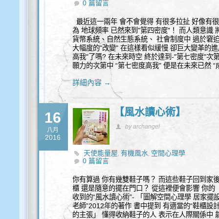
0 篇留言
最近這一兩年 會不會覺得 有很多拉扯 好像有很
為 地球頻率 已然來到"第四密度"！ 而人類意識
貨幣系統、自然生態系統、 社會制度中 過於窘
大幅度的"改變" 在這樣看似緩慢 卻巨大變革的進
高我"了嗎? 在未來時空 終於達到-"第七密度"
願力的次第中 “第七密度高我" 便是在未來已然 “成
詳細內容 →
【風水讀心術】
16
by archangel
八月
2016
天使能量屋
有機風水
空間心理學
,
,
0 篇留言
你有算過 你有幾雙鞋子嗎？ 而這些鞋子回到家後
櫃 還是隨意的擺在門口？ 從這裡便會影響 你的
收到的“風水讀心術”- 「圖解空間心理學 居家擺
老師”2012年的著作 書中提到 有適當的“鞋櫃設
的主張」 懂得收納鞋子的人 表示在人際關係中 