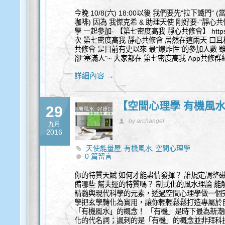
今晚 10/8(六) 18:00以後 我們要先"拉下鐵門
咖啡) 因為 我傑克希 & 助理天使 剛好要-"靜
學 一起參加- 【第七密度高我 靜心共修會】 https://g
次 第七密度高我 靜心共修會 居然在這兩天 口耳
共修會 是目前有史以來 最"爆炸性"的參加人數 
卻"塞滿人"~ 大家都在 第七密度高我 App共修
詳細內容 →
【空間心理學 有機風水
29
by archangel
九月
2016
天使能量屋
有機風水
空間心理學
,
,
0 篇留言
你的特質天賦 如何才能盡情發揮？ 誰規定調整
備哪些 幫夫運的特質嗎？ 制式化的風水理論 
精髓與現代科學的元素，透過空間心理學做一個
學把玄學轉化為實用，讓你輕輕鬆鬆打造專屬於自
「有機風水」的概念！ 「有機」是時下最為新
化的代名詞；諷刺的是「有機」的概念並非拜科