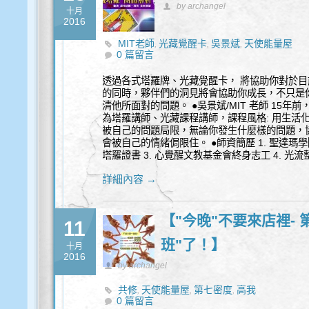
by archangel
十月
2016
MIT老師
光藏覺醒卡
吳景斌
天使能量屋
,
,
,
0 篇留言
透過各式塔羅牌、光藏覺醒卡， 將協助你對於目
的同時，夥伴們的洞見將會協助你成長，不只是
清他所面對的問題。 ●吳景斌/MIT 老師 15
為塔羅講師、光藏課程講師，課程風格: 用生活
被自己的問題局限，無論你發生什麼樣的問題，
會被自己的情緒侷限住。 ●師資簡歷 1. 聖達瑪
塔羅證書 3. 心覺醒文教基金會終身志工 4. 光流
詳細內容 →
【"今晚"不要來店裡- 
11
班"了！】
十月
2016
by archangel
共修
天使能量屋
第七密度
高我
,
,
,
0 篇留言