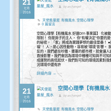
21
by archangel
七月
2016
天使能量屋
有機風水
空間心理學
,
,
0 篇留言
空間心理學【有機風水 好運DIY-事業篇】 化
限制！ 你是房子的主人， 你"有權決定"你要的
的秘密， 「家」將成為實踐夢想的最佳堡壘！ 
福"！ 人，是心因性動物，容易被"環境"影響。
反的，我們處在吵雜、壅塞的都市裡，就會讓人
直接影響。我們會因為環境中種種可知與不可知
成運勢的高低起伏。我們對可知的環境因素對我
況環境中還有許
詳細內容 →
空間心理學【有機風水 
21
by archangel
七月
2016
天使能量屋
有機風水
空間心理學
,
,