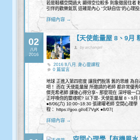
若是鞋櫃空間過大 顯得空位較多 則象徵居住者 
引伴的歡樂氣氛 這確是內心 “欠缺自信”的心理投
詳細內容 →
【天使能量屋 8、9月
02
by archangel
八月
2016
2016 8八月
身心靈課程
,
0 篇留言
地球 正進入第四密度 讓我們脫落 舊的思維 為自
吧！ 而在 天使能量屋 所邀請的老師 都非常優秀喔
傑克希老師 課後心得分享~ 那麼現在 深呼吸一口
正呼喚你的靈魂呢? 以下是- 天使能量屋 8、9月 
●8/06(六) 10:00~18:30 張建曜老師 空間
程： https://goo.gl/oE7VgK ●8/07(
詳細內容 →
空間心理學【有機風水 