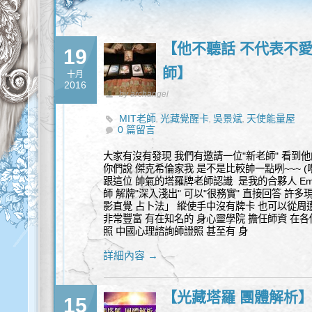
【他不聽話 不代表不愛你
19
師】
十月
2016
by archangel
MIT老師
光藏覺醒卡
吳景斌
天使能量屋
,
,
,
0 篇留言
大家有沒有發現 我們有邀請一位"新老師" 看到他
你們說 傑克希倫家我 是不是比較帥一點咧~~~ (喂
跟這位 帥氣的塔羅牌老師認識 是我的合夥人 Em
師 解牌"深入淺出" 可以"很務實" 直接回答 許
影直覺 占卜法」 縱使手中沒有牌卡 也可以從周
非常豐富 有在知名的 身心靈學院 擔任師資 在各
照 中國心理諮詢師證照 甚至有 身
詳細內容 →
【光藏塔羅 團體解析
15