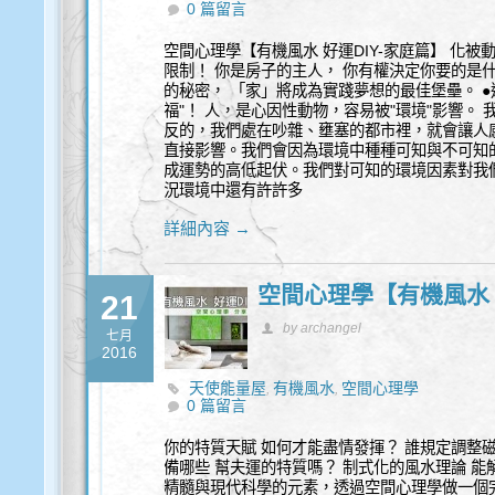
0 篇留言
空間心理學【有機風水 好運DIY-家庭篇】 化
限制！ 你是房子的主人， 你有權決定你要的是
的秘密， 「家」將成為實踐夢想的最佳堡壘。 
福"！ 人，是心因性動物，容易被"環境"影響。
反的，我們處在吵雜、壅塞的都市裡，就會讓人
直接影響。我們會因為環境中種種可知與不可知
成運勢的高低起伏。我們對可知的環境因素對我
況環境中還有許許多
詳細內容 →
空間心理學【有機風水 
21
by archangel
七月
2016
天使能量屋
有機風水
空間心理學
,
,
0 篇留言
你的特質天賦 如何才能盡情發揮？ 誰規定調整
備哪些 幫夫運的特質嗎？ 制式化的風水理論 
精髓與現代科學的元素，透過空間心理學做一個