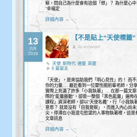
察，問自己為什麼會有這個「想」？ 為什麼心中
“幸福定
詳細內容 →
【不是貼上“天使標籤
13
by archangel
六月
2018
天使
新時代
通靈
高靈
,
,
,
0 篇留言
「天使」，是來協助我們「明心見性」的！ 而
你的力量…. 最近看到一位靈性圈前輩老師，分
實際上充滿了許多「小我執著」… 在那一篇文
際的“能量振動”，卻是一整個「黑色能量」遍佈
課程」資深老師，卻以“天使名義”，行「小我執著
意思？ 就是沒有「自我覺察」，而進入內心尚
尖，停滯在小我混屯慾望的人事物執著裡，這是
文章訊息
詳細內容 →