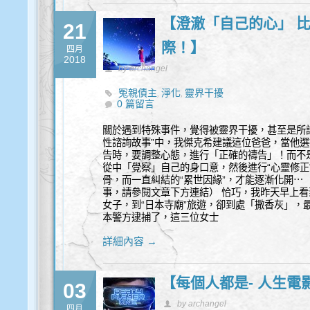
【澄澈「自己的心」 比
21
際！】
四月
2018
by archangel
冤親債主
淨化
靈界干擾
,
,
0 篇留言
關於遇到特殊事件，覺得被靈界干擾，甚至是所
性諮詢故事”中，我傑克希建議這位爸爸，當他
告時，要調整心態，進行「正確的禱告」！而不
從中「覺察」自己的身口意，然後進行“心靈修正
骨，而一直糾結的“累世因緣”，才能逐漸化開⋯
事，請參閱文章下方連結） 恰巧，我昨天早上
女子，到“日本寺廟”旅遊，卻到處「撒香灰」，
本警方逮捕了，這三位女士
詳細內容 →
【每個人都是- 人生
03
by archangel
四月