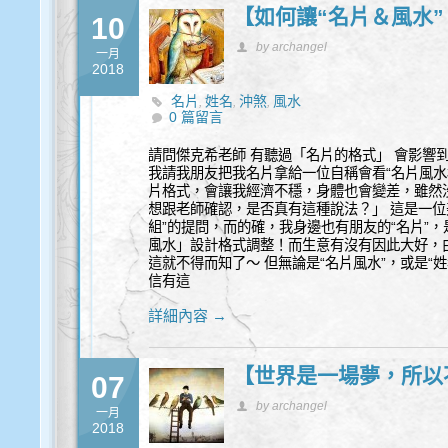
【如何讓“名片＆風水”
10
by archangel
一月
2018
名片
姓名
沖煞
風水
,
,
,
0 篇留言
請問傑克希老師 有聽過「名片的格式」 會影響到
我請我朋友把我名片拿給一位自稱會看“名片風水
片格式，會讓我經濟不穩，身體也會變差，雖然
想跟老師確認，是否真有這種說法？」 這是一位美
組”的提問，而的確，我身邊也有朋友的“名片”
風水」設計格式調整！而生意有沒有因此大好，
這就不得而知了～ 但無論是“名片風水”，或是“
信有這
詳細內容 →
【世界是一場夢，所以
07
by archangel
一月
2018