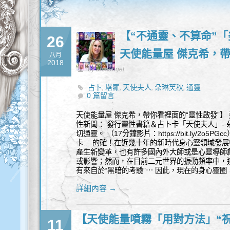
【“不通靈、不算命”
26
天使能量屋 傑克希，帶
八月
2018
by archangel
占卜
塔羅
天使夫人
朵琳芙秋
通靈
,
,
,
,
0 篇留言
天使能量屋 傑克希，帶你看裡面的“靈性啟發”
性新聞： 發行靈性書籍＆占卜卡「天使夫人」- 朵
切通靈。 （17分鐘影片：https://bit.ly/2
卡… 的確！在近幾十年的新時代身心靈領域發
產生新變革，也有許多國內外大師或是心靈導師
或影響；然而，在目前二元世界的振動頻率中，這
有來自於“黑暗的考驗”⋯ 因此，現在的身心靈
詳細內容 →
【天使能量噴霧「用對方法」“祝
11