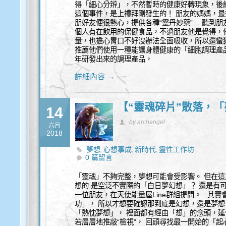
得「細心分辨」，不然暫時的健康好轉現象，後續
這個事件，是上禮拜剛發生的！ 朋友的媽媽，最
朋好友便很熱心，提供各種“靈丹妙藥”… 聽到
個人有在飲用的保健食品，不過朋友他是覺得，
量，也擔心胃口不好沒辦法全面吸收，所以還蠻
推薦他們使用一種能讓身體健康的「細胞調理產
年研發出來的調理產品，
詳細內容 →
【“靈魂碎片”散落，
14
by archangel
六月
2018
夢想
心想事成
新時代
靈性工作坊
,
,
,
0 篇留言
「靈魂」不夠完整，夢想可能會受影響。 但在這
想的 是空泛不實際的「白日夢幻想」？ 還是有
一位朋友，在天使能量屋Line群組提問。 . 
功」， 所以才想要確認那到底是幻想，還是夢想
「熱忱夢想」， 裡面都有經由「想」的念頭，延
若層層地推敲“檢視”， 回頭尋找最一開始的「