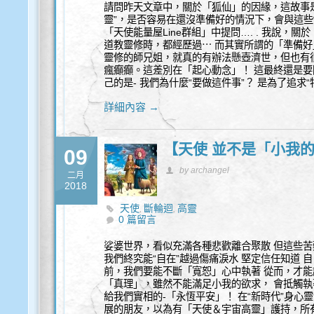
請問昨天文章中，關於「狐仙」的因緣，這故事
靈”，是否容易在還沒準備好的情況下，會與這些
「天使能量屋Line群組」中提問…. . 我說，
道教靈修時，都經歷過⋯ 而其實所謂的「準備好
靈修的師兄姐，就真的有辦法懸壺濟世，但也有
瘋癲癲。這差別在「起心動念」！ 這最終還是要
己的是- 我們為什麼“要做這件事”？ 是為了追求“
詳細內容 →
【天使 並不是「小我
09
by archangel
二月
2018
天使
斷輪迴
高靈
,
,
0 篇留言
娑婆世界，看似充滿各種悲歡離合聚散 但這些苦
我們終究能“自在”越過傷痛淚水 堅定信任知道 
前，我們要能不斷「寬恕」心中執著 從而，才
「真理」，雖然不能滿足小我的欲求， 會抵觸執
給我們實相的-「永恆平安」！ 在“新時代”身
展的朋友，以為有「天使＆宇宙高靈」護持，所