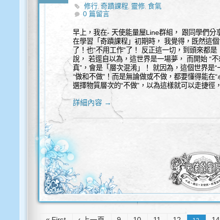
修行
奇蹟課程
靈修
食氣
,
,
,
0 篇留言
早上，我在- 天使能量屋Line群組， 跟同學們
在學習「奇蹟課程」初期時， 我覺得，既然這個世
了！也“不用工作”了！ 反正這一切，到頭來都
說， 若逕自以為，這世界是一場夢， 而開始 “不
真”，會是「層次混淆」！ 就因為，這個世界是
“做和不做”！而是無論做或不做，都要懂得能在
選擇物質層次的“不做”，以為這樣就可以走捷徑
詳細內容 →
« First
‹ 上一頁
9
10
11
12
14