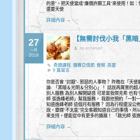
的意”，把天使當成“廉價許願工具”來使用！如
還要天使
詳細內容 →
【無需討伐小我「黑暗
27
by archangel
一月
2018
奇蹟課程
彌賽亞情節
覺察
高靈
,
,
,
0 篇留言
你是否會 “討厭”- 邪惡的人事物？ 昨晚在「天使
論- 「黑暗＆光明＆分別心」！ 話說再厲害的超人
別人服務 為別人解開疑惑 可是當我傑克希 也有“
師 張逸峰老師」幫我服務， 我跟他預約「一對一
知道逸峰老師 這個月有服務？ 因為行程還沒公佈 就在
說，靈媒“不太能”完全客觀知道自己的事情，所
來支持，便能從中有更多的擴展！ 「啟光師 張
詳細內容 →