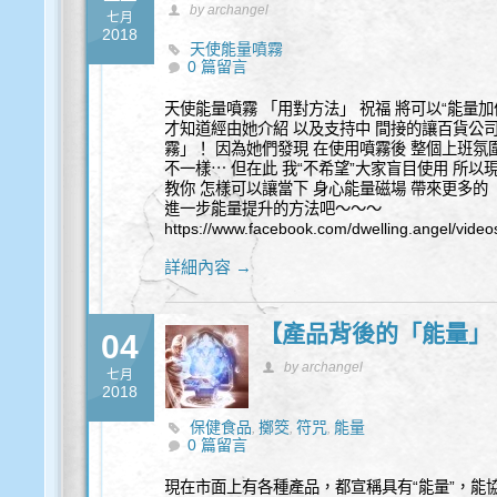
by archangel
七月
2018
天使能量噴霧
0 篇留言
天使能量噴霧 「用對方法」 祝福 將可以“能量加
才知道經由她介紹 以及支持中 間接的讓百貨公司 
霧」！ 因為她們發現 在使用噴霧後 整個上班氛
不一樣⋯ 但在此 我“不希望”大家盲目使用 所以
教你 怎樣可以讓當下 身心能量磁場 帶來更多的「
進一步能量提升的方法吧～～～
https://www.facebook.com/dwelling.angel/vide
詳細內容 →
【產品背後的「能量」
04
by archangel
七月
2018
保健食品
擲筊
符咒
能量
,
,
,
0 篇留言
現在市面上有各種產品，都宣稱具有“能量”，能