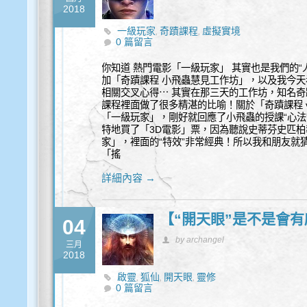
2018
一級玩家
奇蹟課程
虛擬實境
,
,
0 篇留言
你知道 熱門電影「一級玩家」 其實也是我們的“
加「奇蹟課程 小飛蟲慧見工作坊」，以及我今
相關交叉心得⋯ 其實在那三天的工作坊，知名奇
課程裡面做了很多精湛的比喻！關於「奇蹟課程 v
「一級玩家」，剛好就回應了小飛蟲的授課“心法”
特地買了「3D電影」票，因為聽說史蒂芬史匹
家」，裡面的“特效”非常經典！所以我和朋友就
「搖
詳細內容 →
【“開天眼”是不是會
04
by archangel
三月
2018
啟靈
狐仙
開天眼
靈修
,
,
,
0 篇留言