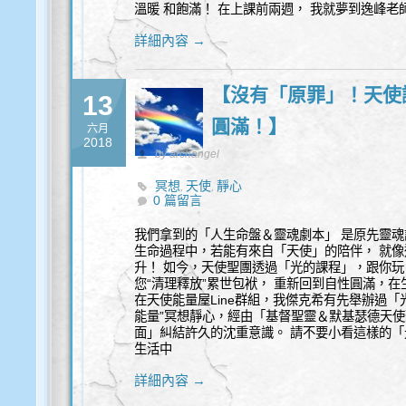
溫暖 和飽滿！ 在上課前兩週， 我就夢到逸峰老
詳細內容 →
【沒有「原罪」！天使讓
13
圓滿！】
六月
2018
by archangel
冥想
天使
靜心
,
,
0 篇留言
我們拿到的「人生命盤＆靈魂劇本」 是原先靈魂
生命過程中，若能有來自「天使」的陪伴， 就像
升！ 如今，天使聖團透過「光的課程」，跟你玩
您“清理釋放”累世包袱， 重新回到自性圓滿，
在天使能量屋Line群組，我傑克希有先舉辦過
能量”冥想靜心，經由「基督聖靈＆默基瑟德天
面」糾結許久的沈重意識。 請不要小看這樣的「
生活中
詳細內容 →