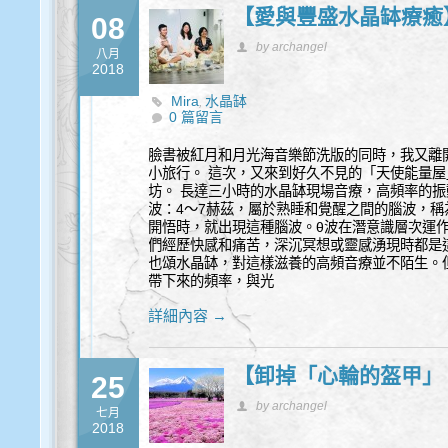
【愛與豐盛水晶缽療癒
08
by archangel
八月
2018
Mira
水晶缽
,
0 篇留言
臉書被紅月和月光海音樂節洗版的同時，我又離
小旅行。 這次，又來到好久不見的「天使能量屋
坊。 長達三小時的水晶缽現場音療，高頻率的振
波：4～7赫茲，屬於熟睡和覺醒之間的腦波，
開悟時，就出現這種腦波。θ波在潛意識層次運
們經歷快感和痛苦，深沉冥想或靈感湧現時都是這
也頌水晶缽，對這樣滋養的高頻音療並不陌生。但
帶下來的頻率，與光
詳細內容 →
【卸掉「心輪的盔甲」
25
by archangel
七月
2018