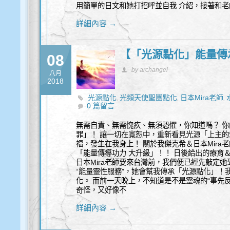
用簡單的日文和她打招呼並自我 介紹，接著和老師
詳細內容 →
【「光源點化」能量傳承
08
by archangel
八月
2018
光源點化
光頻天使聖團點化
日本Mira老師
,
,
,
0 篇留言
無需自責、無需愧疚、無須恐懼，你知道嗎？ 
罪」！ 讓一切在寬恕中，重新看見光源「上主的愛
福，發生在我身上！ 關於我傑克希＆日本Mira
「能量傳導功力 大升級」！！ 日後給出的療育
日本Mira老師要來台灣前，我們便已經先敲定
“能量靈性服務”，她會幫我傳承「光源點化」！
化。 而前一天晚上，不知道是不是靈魂的“事先
奇怪，又好像不
詳細內容 →