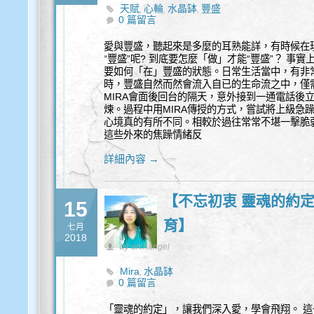
天賦
心輪
水晶缽
豐盛
,
,
,
0 篇留言
愛與豐盛，聽起來是多麼的耳熟能詳，有時候在
“豐盛”呢? 到底要怎麼「做」才能“豐盛”？ 
要如何「在」豐盛的狀態。日常生活當中，有非
時，豐盛自然而然會流入自已的生命流之中，僅
MIRA會面後回台的隔天，意外接到一通電話後
煉。過程中用MIRA傳授的方式，嘗試將上級急
心境真的有所不同。相較於過往常常不堪一擊脆
這些外來的焦躁情緒反
詳細內容 →
【不忘初衷 靈魂的約定-
15
育】
七月
2018
by archangel
Mira
水晶缽
,
0 篇留言
「靈魂的約定」，讓我們深入愛，學會飛翔。 