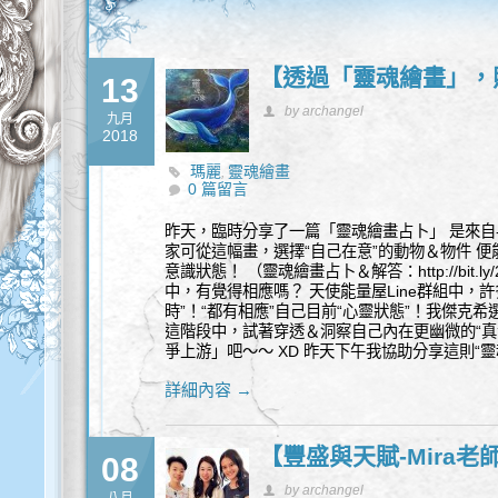
【透過「靈魂繪畫」，
13
by archangel
九月
2018
瑪麗
靈魂繪畫
,
0 篇留言
昨天，臨時分享了一篇「靈魂繪畫占卜」 是來自
家可從這幅畫，選擇“自己在意”的動物＆物件 
意識狀態！ （靈魂繪畫占卜＆解答：http://bit.l
中，有覺得相應嗎？ 天使能量屋Line群組中，
時”！“都有相應”自己目前“心靈狀態”！我傑克
這階段中，試著穿透＆洞察自己內在更幽微的“真
爭上游」吧～～ XD 昨天下午我協助分享這則“
詳細內容 →
【豐盛與天賦-Mira
08
by archangel