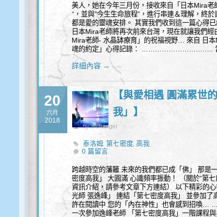
美人，她在今年三月份，接收來自「日本Mira
“，並與”今生生命旅程”，進行串連＆理解，終
都是愛的靈魂安排。 其實我們收到這一篇心得已
日本Mira老師將再次前來台灣，現在就讓我們
Mira老師- 水晶缽療育」的祝福視野… 來自 日
魂的約定」心得記錄： …………………………..
詳細內容 →
【與愛相遇 圓滿累世的
20
我」】
六月
2018
by archangel
泰洛姆
第七密度
高我
,
,
0 篇留言
跨越時空的藩籬 未來的我們都已成「佛」 那是一
密度高我」 大圓滿 心識頻率振動！ （關於“第
資訊介紹，請參考文章下方連結） 以下精彩的心得
光師 張逸峰」 連結「第七密度高我」 並參加了
許在閱讀中 您的「內在神性」也會感到招喚… 
一次參加逸峰老師 「第七密度高我」一階課程與