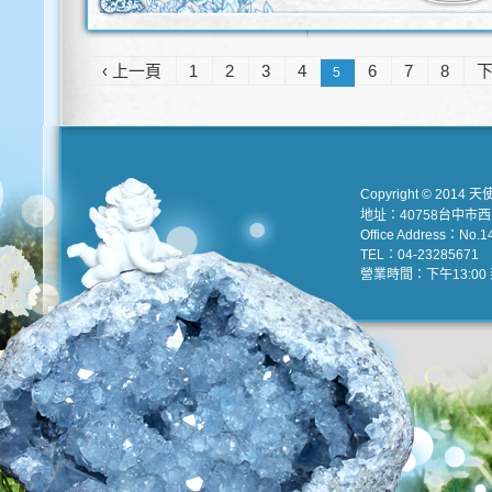
‹ 上一頁
1
2
3
4
6
7
8
下
5
Copyright © 2014 天
地址：40758台中市
Office Address：No.147
TEL：04-23285671 e
營業時間：下午13:00 到