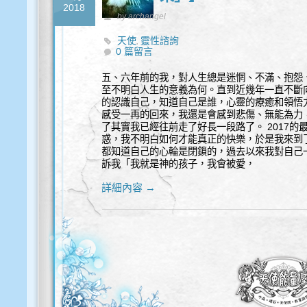
2018
by archangel
天使
靈性諮詢
,
0 篇留言
五、六年前的我，對人生總是迷惘、不滿、抱怨
至不明白人生的意義為何。直到近幾年一直不斷
的認識自己，知道自己是誰，心靈的療癒和領悟
感受一再的回來，我還是會感到悲傷、無能為力
了其實我已經往前走了好長一段路了。 2017
惑，我不明白如何才能真正的快樂，於是我來到
都知道自己的心輪是閉鎖的，過去以來我對自己
訴我「我就是神的孩子，我會被愛，
詳細內容 →