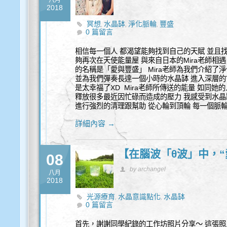
八月
2018
冥想
水晶缽
淨化脈輪
豐盛
,
,
,
0 篇留言
相信每一個人 都渴望能夠找到自己的天賦 並且找
夠再次在天使能量屋 與來自日本的Mira老師相
的名稱是「愛與豐盛」 Mira老師為我們介紹了
並為我們彈奏長達一個小時的水晶缽 進入深層的T
是太幸福了XD Mira老師所傳送的能量 如同她
釋放很多最近因忙碌而造成的壓力 我感受到水晶
進行強烈的清理跟幫助 從心輪到頂輪 每一個脈
詳細內容 →
【在腦波「θ波」中，
08
by archangel
八月
2018
光源療育
水晶意識點化
水晶缽
,
,
0 篇留言
首先，謝謝同學紀錄的工作坊照片分享～ 這張照