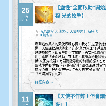
【靈性“全面啟動”開始
25
程 光的校準】
五月
2018
by archangel
光的課程
天使之心
天使神諭卡
新時代
,
,
,
0 篇留言
看到這位美人的天使課程心得，我才知道原來她有
道，天使課程為她帶來了許多“業力清理”！甚至
跌跌撞撞中，卻又堅韌不放棄的，再次回到聖靈
用了電影「全面啟動」來比喻，我想真的也是蠻
識”來回穿梭著，有著隱隱浮出的前世記憶，也
靈魂準備要“覺醒”前，的確許多“靈魂課題”就會
課程心得，裡面有許多這位美人的“神通感應”，
「不切實際」的期
詳細內容 →
【天使不作弊！但會讓
11
來」】
五月