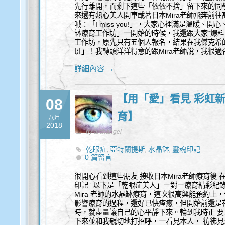
先行離開，而剩下這些「依依不捨」留下來的同學
來還有熱心美人開車載著日本Mira老師飛奔前
喊：「I miss you!」，大家心裡滿是溫暖、開
缽療育工作坊」一開始的時候，我還跟大家“爆料
工作坊，原先只有五個人報名，結果在我傑克希
班」！我轉頭洋洋得意的跟Mira老師說，我很適
詳細內容 →
【用「愛」看見 彩虹新人
08
育】
八月
2018
by archangel
乾眼症
亞特蘭提斯
水晶缽
靈魂印記
,
,
,
0 篇留言
很開心看到這些朋友 接收日本Mira老師療育後 
印記” 以下是「乾眼症美人」ㄧ對ㄧ療育精彩紀
Mira 老師的水晶缽療育，這次很高興能預約上
影響療育的過程，還好已快痊癒，但開始前還是
時，就盡量讓自己的心平靜下來。輪到我時正 要上 
下來並和我親切地打招呼，一看見本人， 彷彿