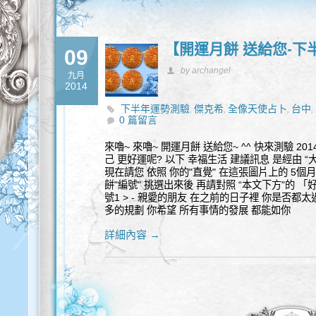
【開運月餅 送給您-下
09
by archangel
九月
2014
下半年運勢測驗
傑克希
全像天使占卜
台中
,
,
,
,
0 篇留言
來嚕~ 來嚕~ 開運月餅 送給您~ ^^ 快來測驗 2
己 更好運呢? 以下 幸福生活 建議訊息 是經由 “
現在請您 依照 你的"直覺" 在這張圖片上的 5個
餅"編號" 挑選出來後 再請對照 “本文下方"的 「好
號1 > - 親愛的朋友 在之前的日子裡 你是否都太
多的規劃 你希望 所有事情的發展 都能如你
詳細內容 →