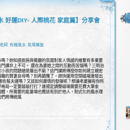
 好運DIY- 人際桃花 家庭篇】分享會
l
 老師
有機風水
氣場羅盤
,
,
係嗎？妳知道廚房與餐廳的氛圍對家人情感的維繫有多重要
這門課非上不可。 還在為婆媳之間的互動而苦惱嗎？三明治
家小孩的問題總是層出不窮？這門課將傳授你如何建立親密
稱職的賢妻良母嗎？別再猶豫了，趕快運用空間磁場激發出
備哪些幫夫運嗎？又該如何盡情的發揮呢？想讓老婆擁有你所
好格局一定要敲敲打打？誰規定調整磁場需要花費大筆金
個體，所需要的能量場也應該有別於他人，制式化的風水理
我們將傳統風