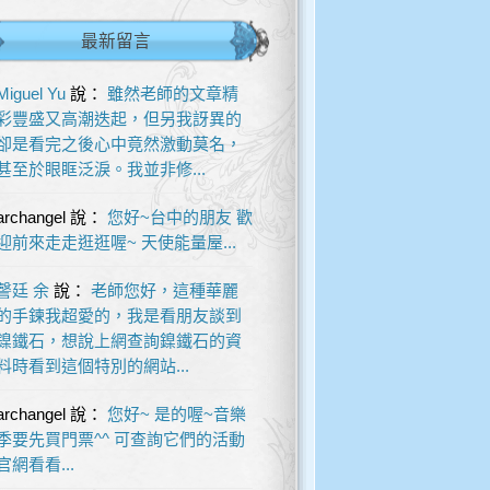
最新留言
Miguel Yu
說：
雖然老師的文章精
彩豐盛又高潮迭起，但另我訝異的
卻是看完之後心中竟然激動莫名，
甚至於眼眶泛淚。我並非修...
archangel
說：
您好~台中的朋友 歡
迎前來走走逛逛喔~ 天使能量屋...
謦廷 余
說：
老師您好，這種華麗
的手鍊我超愛的，我是看朋友談到
鎳鐵石，想說上網查詢鎳鐵石的資
料時看到這個特別的網站...
archangel
說：
您好~ 是的喔~音樂
季要先買門票^^ 可查詢它們的活動
官網看看...