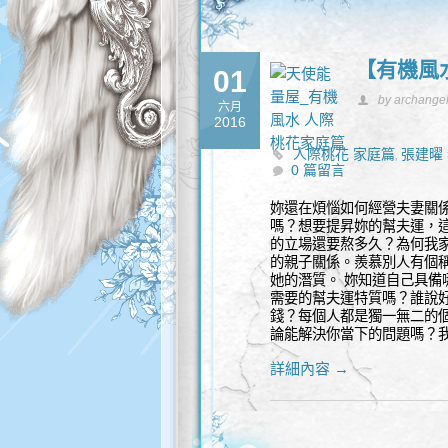
【有機風水
01
by archange
六月
2016
人際桃花 家庭篇
張建曜
,
0 篇留言
妳還在煩惱如何經營夫妻關
嗎？想要提昇妳的幫夫運，
的立場還要熬多久？為何我
的親子關係。羨慕別人有個
她的潛質。 妳知道自己具
需要的幫夫運特質嗎？誰說
錢？每個人都是獨一無二的
論能解決你當下的問題嗎？
詳細內容 →