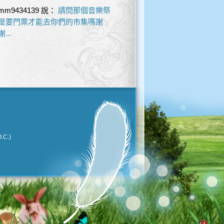
mm9434139
說：
請問那個音樂祭
是要門票才能去你們的市集嗎謝
謝...
.C.)