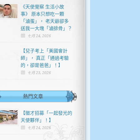
《天使覺察 生活小故
事》 原本只想吃一顆
「滷蛋」， 老天爺卻多
送我一大塊「滷排骨」？
七月 24, 2026
【兒子考上「美國會計
師」， 真正「通過考驗
的，卻是爸爸」！】
七月 23, 2026
熱門文章
【徵才招募「一起發光的
天使夥伴」！】
七月 24, 2026