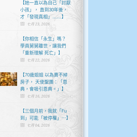
【她一直以為自己「討厭
小孩」， 直到30年後，
才「發現真相」……】
七月 23, 2026
【你相信「永生」嗎？
學員舅舅離世，讓我們
「重新理解 死亡」】
七月 22, 2026
【70歲姐姐 以為賣不掉
房子， 天使聖團：「恩
典，會吸引恩典。」】
七月 16, 2026
【三個月前，我就「Fu
到」可能「被停權」⋯】
七月 04, 2026