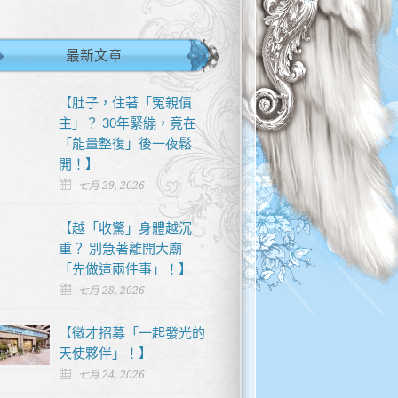
最新文章
【肚子，住著「冤親債
主」？ 30年緊繃，竟在
「能量整復」後一夜鬆
開！】
七月 29, 2026
【越「收驚」身體越沉
重？ 別急著離開大廟
「先做這兩件事」！】
七月 28, 2026
【徵才招募「一起發光的
天使夥伴」！】
七月 24, 2026