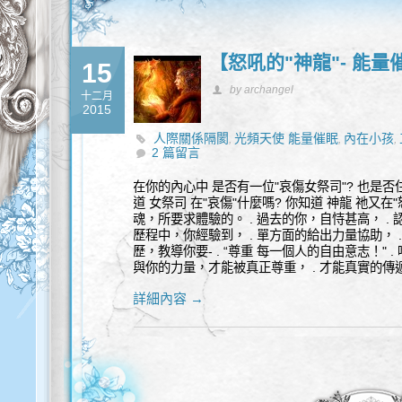
【怒吼的"神龍"- 能
15
by archangel
十二月
2015
人際關係隔閡
光頻天使 能量催眠
內在小孩
,
,
,
2 篇留言
在你的內心中 是否有一位"哀傷女祭司"? 也是否
道 女祭司 在"哀傷"什麼嗎? 你知道 神龍 祂又在"
魂，所要求體驗的。 . 過去的你，自恃甚高， .
歷程中，你經驗到， . 單方面的給出力量協助， 
歷，教導你要- . “尊重 每一個人的自由意志！" 
與你的力量，才能被真正尊重， . 才能真實的傳遞出
詳細內容 →