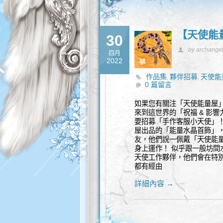
【天使能
30
by archange
四月
2022
作品集
夥伴招募
天使能
,
,
0 篇留言
能量水晶礦石
如果您有關注「天使能量屋
來到這世界的「祝福 & 影
要招募「手作客服小天使」！
屋出品的「能量水晶首飾」
友，他們說一佩戴「天使能
身上運作！ 似乎跟一般坊間
天使工作夥伴，他們會在特
都有經由
詳細內容 →