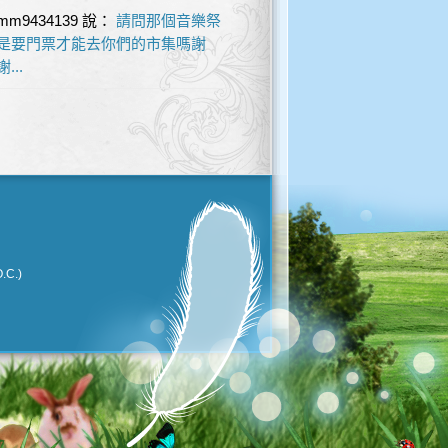
mm9434139
說：
請問那個音樂祭
是要門票才能去你們的市集嗎謝
謝...
.C.)