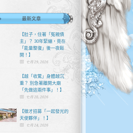
最新文章
【肚子，住著「冤親債
主」？ 30年緊繃，竟在
「能量整復」後一夜鬆
開！】
七月 29, 2026
【越「收驚」身體越沉
重？ 別急著離開大廟
「先做這兩件事」！】
七月 28, 2026
【徵才招募「一起發光的
天使夥伴」！】
七月 24, 2026