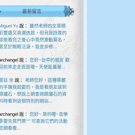
最新留言
Miguel Yu
說：
雖然老師的文章精
彩豐盛又高潮迭起，但另我訝異的
卻是看完之後心中竟然激動莫名，
甚至於眼眶泛淚。我並非修...
archangel
說：
您好~台中的朋友 歡
迎前來走走逛逛喔~ 天使能量屋...
謦廷 余
說：
老師您好，這種華麗
的手鍊我超愛的，我是看朋友談到
鎳鐵石，想說上網查詢鎳鐵石的資
料時看到這個特別的網站...
archangel
說：
您好~ 是的喔~音樂
季要先買門票^^ 可查詢它們的活動
官網看看...