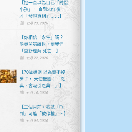
【她一直以為自己「討厭
小孩」， 直到30年後，
才「發現真相」……】
七月 23, 2026
【你相信「永生」嗎？
學員舅舅離世，讓我們
「重新理解 死亡」】
七月 22, 2026
【70歲姐姐 以為賣不掉
房子， 天使聖團：「恩
典，會吸引恩典。」】
七月 16, 2026
【三個月前，我就「Fu
到」可能「被停權」⋯】
七月 04, 2026