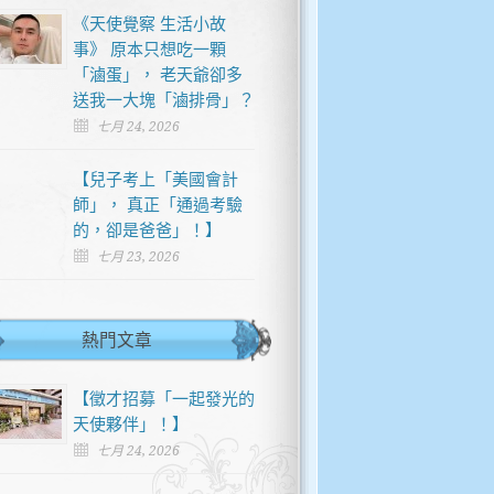
《天使覺察 生活小故
事》 原本只想吃一顆
「滷蛋」， 老天爺卻多
送我一大塊「滷排骨」？
七月 24, 2026
【兒子考上「美國會計
師」， 真正「通過考驗
的，卻是爸爸」！】
七月 23, 2026
熱門文章
【徵才招募「一起發光的
天使夥伴」！】
七月 24, 2026