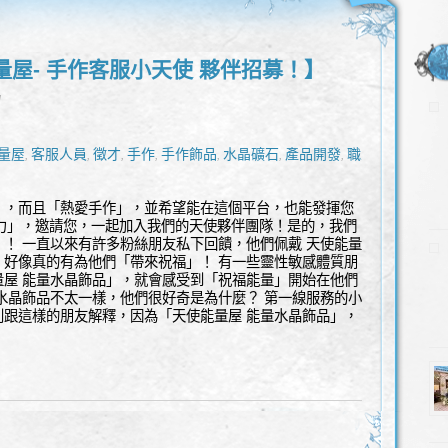
量屋- 手作客服小天使 夥伴招募！】
l
量屋
客服人員
徵才
手作
手作飾品
水晶礦石
產品開發
職人
,
,
,
,
,
,
,
,
」，而且「熱愛手作」，並希望能在這個平台，也能發揮您
響力」，邀請您，一起加入我們的天使夥伴團隊！是的，我們
！ 一直以來有許多粉絲朋友私下回饋，他們佩戴 天使能量
，好像真的有為他們「帶來祝福」！ 有一些靈性敏感體質朋
量屋 能量水晶飾品」，就會感受到「祝福能量」開始在他們
水晶飾品不太一樣，他們很好奇是為什麼？ 第一線服務的小
別跟這樣的朋友解釋，因為「天使能量屋 能量水晶飾品」，