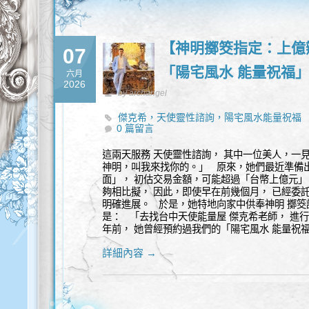
【神明擲筊指定：上億
07
「陽宅風水 能量祝福
六月
2026
by archangel
傑克希，天使靈性諮詢，陽宅風水能量祝福
0 篇留言
這兩天服務 天使靈性諮詢， 其中一位美人，一
神明，叫我來找你的。」 原來，她們最近準備出
面」， 初估交易金額，可能超過「台幣上億元」
夠相比擬， 因此，即使早在前幾個月， 已經委
明確進展。 於是，她特地向家中供奉神明 擲筊
是： 「去找台中天使能量屋 傑克希老師， 進行- 
年前， 她曾經預約過我們的「陽宅風水 能量祝
詳細內容 →