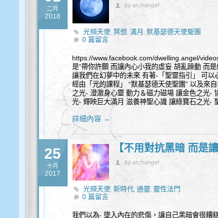
by archangel
二月
2018
光頻天使
冥想
滿月
默基瑟德天使聖團
,
,
,
0 篇留言
https://www.facebook.com/dwelling.angel/v
是”帶你許願 而讓內心小我的虛妄 胡亂躁動 而是
讓我們在幻夢中的未來 有著-「聖靈指引」 可以
經由「光的課程」 “默基瑟德天使聖團” 以及來自
之光- 澄澈身心靈 動力＆磁力磁場 讓金色之光-
光- 輝映巨大滿月 滋養神聖心識 讓綠寶石之光-
詳細內容 →
【不用對抗黑暗 而是讓
25
by archangel
十月
2017
光頻天使
新時代
通靈
靈性法門
,
,
,
0 篇留言
我們以為- 墜入內在的悲傷，讓自己黑暗會很糟糕