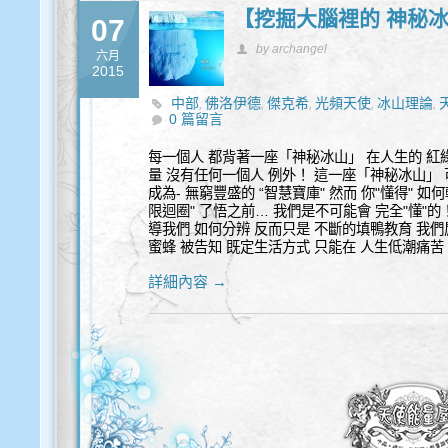
【挖掘大腦裡的 神秘冰
07
by archangel
六月
2015
中部
佛洛伊德
傑克希
光頻天使
冰山理論
,
,
,
,
,
0 篇留言
心法
每一個人 都背著一座「神秘冰山」 在人生的 紅
量 沒有任何一個人 例外！ 這一座「神秘冰山」 可
成為- 無窮豐盛的 “智慧寶庫" 然而 你"懂得" 如何
限迴圈" 了悟之前… 我們是不可能會 完全"懂"的
導我們 如何分辨 反而只是 不斷的填鴨教育 我
蜜蜂 被告知 既定生活方式 只能在 人生低潮痛苦
詳細內容 →