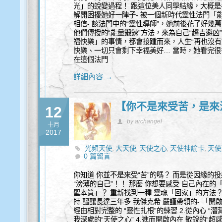
光」的蛻變過程！ 跟這位美人同學結緣，大概
解開困擾她好一陣子- 被一個新時代靈性法門「
相信- 該法門中的“靈性導師”，她前後花了好
他們傳授的“能量鍛鍊”方法，來為自己“趨吉避
福快樂」的事情，都會接踵而來，人生“再也沒有
快樂、一切只會剩下幸福美好… 當時，她看完
在這個法門
詳細內容 →
【你不是來受苦，是來
12
by archangel
十月
2017
光頻天使
大天使
天使之心
天使神諭卡
天使
,
,
,
,
0 篇留言
你知道 你並不是來受“苦”的嗎？ 而是從因緣的投
“滂薄的自己”！！ 那麼 你想要感受 自己內在的
聖本質」？ 重新找到一種 靈魂「回家」的方法
持 醞釀長達三年多 我傑克希 嚴謹帶領的- 「開啟
經由相對完整的 “靈性扎根”的練習 2.從內心 “潛
我深處的“天使之心” 4.進而開啟內在 敏銳的“超