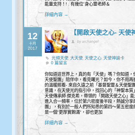
能量支持！! . 有幾位“身心靈老師＆
詳細內容 →
【開啟天使之心- 天使
12
by archangel
十月
2017
光頻天使
大天使
天使之心
天使神諭卡
,
,
,
0 篇留言
你知道這世界上，真的有「天使」嗎？你知道，
天使聖團」陪伴中，看見曙光？如今，你不用再
的溫暖照看- 來自久遠之前「基督聖靈＆天使聖
意識，在天使光的指引中，找回心的「神聖本質」
天使傳承師 傑克希，帶領的「開啟天使之心」
進入合一頻率，位於第六密度後半段，熱誠分享
團」，有別於一般人們所知悉的第四～第五密度
是一個“更厚實飽滿“，卻也更加
詳細內容 →