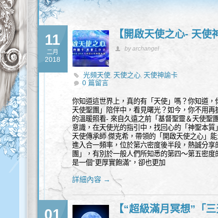
【開啟天使之心- 天使
11
by archangel
二月
2018
光頻天使
天使之心
天使神諭卡
,
,
0 篇留言
你知道這世界上，真的有「天使」嗎？你知道，
天使聖團」陪伴中，看見曙光？如今，你不用再
的溫暖照看- 來自久遠之前「基督聖靈＆天使聖
意識，在天使光的指引中，找回心的「神聖本質」
天使傳承師 傑克希，帶領的「開啟天使之心」
進入合一頻率，位於第六密度後半段，熱誠分享
團」，有別於一般人們所知悉的第四～第五密度
是一個“更厚實飽滿“，卻也更加
詳細內容 →
【“超級滿月冥想”「
01