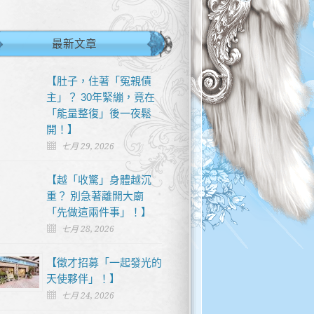
最新文章
【肚子，住著「冤親債
主」？ 30年緊繃，竟在
「能量整復」後一夜鬆
開！】
七月 29, 2026
【越「收驚」身體越沉
重？ 別急著離開大廟
「先做這兩件事」！】
七月 28, 2026
【徵才招募「一起發光的
天使夥伴」！】
七月 24, 2026