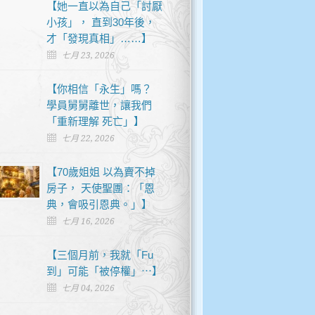
【她一直以為自己「討厭
小孩」， 直到30年後，
才「發現真相」……】
七月 23, 2026
【你相信「永生」嗎？
學員舅舅離世，讓我們
「重新理解 死亡」】
七月 22, 2026
【70歲姐姐 以為賣不掉
房子， 天使聖團：「恩
典，會吸引恩典。」】
七月 16, 2026
【三個月前，我就「Fu
到」可能「被停權」⋯】
七月 04, 2026