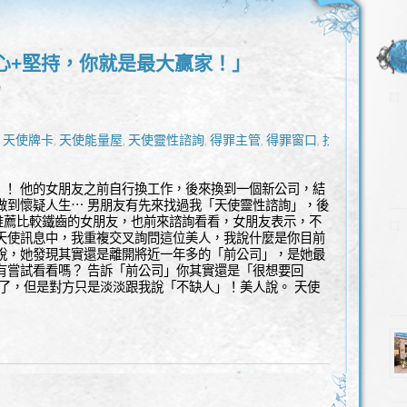
心+堅持，你就是最大贏家！」
l
天使牌卡
天使能量屋
天使靈性諮詢
得罪主管
得罪窗口
找工
,
,
,
,
,
,
！！ 他的女朋友之前自行換工作，後來換到一個新公司，結
做到懷疑人生⋯ 男朋友有先來找過我「天使靈性諮詢」，後
推薦比較鐵齒的女朋友，也前來諮詢看看，女朋友表示，不
在天使訊息中，我重複交叉詢問這位美人，我說什麼是你目前
人說，她發現其實還是離開將近一年多的「前公司」，是她最
有嘗試看看嗎？ 告訴「前公司」你其實還是「很想要回
過了，但是對方只是淡淡跟我說「不缺人」！美人說。 天使