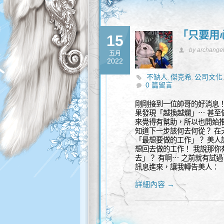
「只要用
15
by archange
五月
2022
不缺人
傑克希
公司文化
,
,
0 篇留言
作
換工作
潛規則
送禮
,
,
,
剛剛接到一位帥哥的好消息
果發現「越換越爛」⋯ 甚至
來覺得有幫助，所以也開始
知道下一步該何去何從？ 
「最想要做的工作」？ 美
想回去做的工作！ 我說那你
去」？ 有啊⋯ 之前就有試
訊息進來，讓我轉告美人：
詳細內容 →