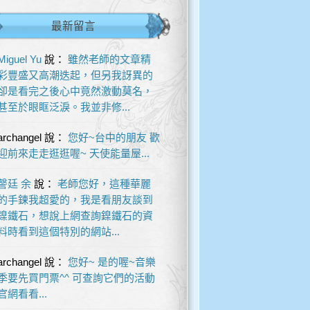
最新留言
Miguel Yu
說：
雖然老師的文章精
彩豐盛又高潮迭起，但另我訝異的
卻是看完之後心中竟然激動莫名，
甚至於眼眶泛淚。我並非修...
archangel
說：
您好~台中的朋友 歡
迎前來走走逛逛喔~ 天使能量屋...
謦廷 余
說：
老師您好，這種華麗
的手鍊我超愛的，我是看朋友談到
鎳鐵石，想說上網查詢鎳鐵石的資
料時看到這個特別的網站...
archangel
說：
您好~ 是的喔~音樂
季要先買門票^^ 可查詢它們的活動
官網看看...