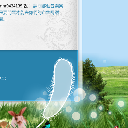
mm9434139
說：
請問那個音樂祭
是要門票才能去你們的市集嗎謝
謝...
.C.)