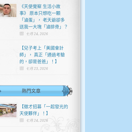
《天使覺察 生活小故
事》 原本只想吃一顆
「滷蛋」， 老天爺卻多
送我一大塊「滷排骨」？
七月 24, 2026
【兒子考上「美國會計
師」， 真正「通過考驗
的，卻是爸爸」！】
七月 23, 2026
熱門文章
【徵才招募「一起發光的
天使夥伴」！】
七月 24, 2026