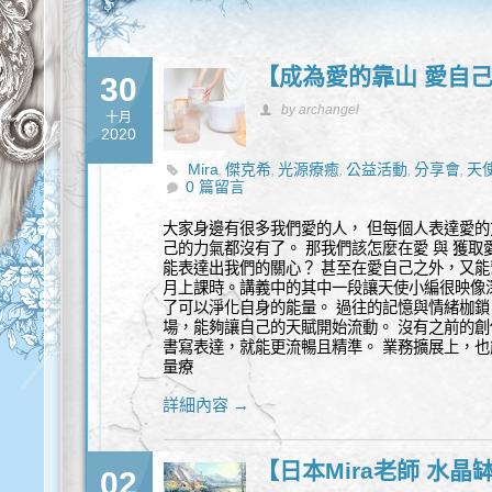
【成為愛的靠山 愛自
30
by archangel
十月
2020
Mira
傑克希
光源療癒
公益活動
分享會
天
,
,
,
,
,
0 篇留言
大家身邊有很多我們愛的人， 但每個人表達愛的
己的力氣都沒有了。 那我們該怎麼在愛 與 獲取
能表達出我們的關心？ 甚至在愛自己之外，又能幫
月上課時。講義中的其中一段讓天使小編很映像
了可以淨化自身的能量。 過往的記憶與情緒枷鎖
場，能夠讓自己的天賦開始流動。 沒有之前的創
書寫表達，就能更流暢且精準。 業務擴展上，也
量療
詳細內容 →
【日本Mira老師 水
02