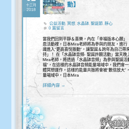
動】
十二月
2018
by archangel
公益活動
冥想
水晶缽
聖誕節
靜心
,
,
,
,
0 篇留言
當我們回到平靜＆喜樂，內在「幸福版本心願」
恩活動裡，日本Mira老師將為參與的朋友，進行
識進入“更高喜悅振動”，讓聖誕＆跨年為自己帶
持」！ 在「水晶缽音頻- 聖誕許願活動」當天
Mira老師，將透過「水晶缽音頻」為參與聖誕
福”，在這樣的水晶缽音頻能量場域中，我們會
體冥想運作，這樣的能量共振將會被“數倍放大”
量場域中，日本Mira
詳細內容 →