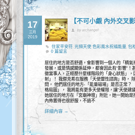
【不可小覷 內外交叉
17
by archangel
三月
2019
住家平安符
光頻天使 色彩風水祝福能量
包
,
,
0 篇留言
風水
陽台外推
風水沖煞
飛刀煞
,
,
,
居住的地方是否舒適，會影響到一個人的「精氣
發展，或是情感關係延伸，都會因此有“影響”！
徵當事人，正經歷什麼樣階段的「身心狀態」，
射」！ 我傑克希在服務「天使靈性諮詢」時， 
問， 他們居住的地方-「能量磁場」是否正常？
格局圖」， 我將能有更多天使權限，讓“天使建議
她居住的地方在「宮廟神壇」附近，她一開始是
內佈置得也很舒服，不過不
詳細內容 →