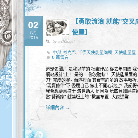
【勇敢流浪 就能"交叉成
02
使屋】
八月
2015
by archangel
中部
傑克希
半價天使能量咖啡
天使能量屋
,
,
,
,
0 篇留言
這幾張圖片 是我以前的 插畫作品 從去年開始 我
網站設計"上！ 是的！ 你沒聽錯！ 天使能量屋的 
刀" 完成的喔~ 而這裡面 其實有許多的 故事轉折
“現實條件"下 委屈自己 做出不開心決定? 我記得
我會想要當道士 濟世助人 是因為 第四台殭屍道長 
當"藝術家" 就連班上的 “教室布置" 大家通常
詳細內容 →