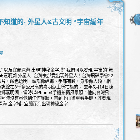
知道的- 外星人&古文明 “宇宙編年
屋
" 以及宜蘭深海 出現"神秘金字塔" 我們可以發現 宇宙的"無
 ★嘉明湖 外星人- 台灣東部竟出現外星人！台灣飛碟學會22
照片，顏色透明、頭部像螳螂、手部有蹼，身形像人類，相
詠鍠在3千多公尺高的嘉明湖上所拍攝的。 去年5月14日陳
鄉嘉明湖，當時以iPhone4手機拍攝風景照。他向台灣飛
拍照時沒有察覺到任何異狀，直到下山後重看手機，才發現
海 金字塔- 宜蘭深海出現神秘金字