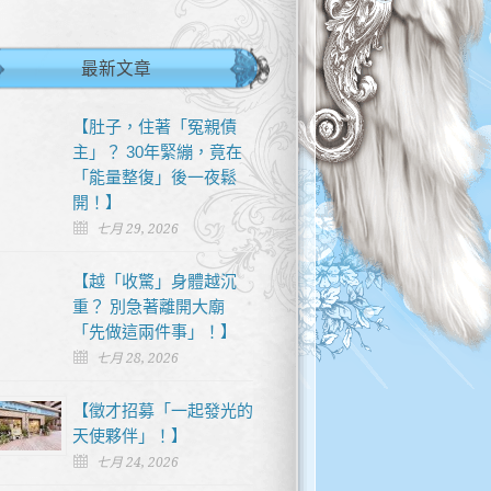
最新文章
【肚子，住著「冤親債
主」？ 30年緊繃，竟在
「能量整復」後一夜鬆
開！】
七月 29, 2026
【越「收驚」身體越沉
重？ 別急著離開大廟
「先做這兩件事」！】
七月 28, 2026
【徵才招募「一起發光的
天使夥伴」！】
七月 24, 2026