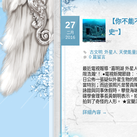
【你不能不
27
史"】
二月
2016
by archangel
古文明
外星人
天使能量
,
,
0 篇留言
最近電視報導 “嘉明湖 外星人
限浩瀚"！ ●電視新聞節錄：
日公佈一張疑似外星生物的
當特別；而這張照片是警員陳
詠鍠與同事休假時，攀登海端
碟學會理事長黃朝明表示，
拍到了奇怪的人形。 ★宜蘭深
詳細內容 →