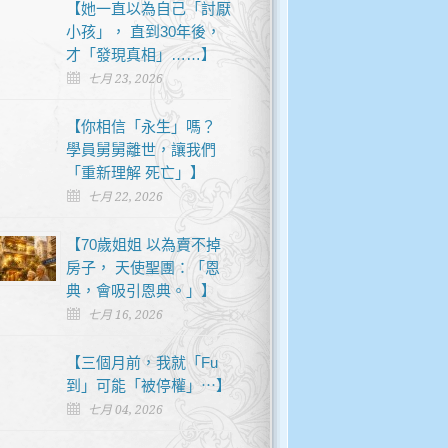
【她一直以為自己「討厭
小孩」， 直到30年後，
才「發現真相」……】
七月 23, 2026
【你相信「永生」嗎？
學員舅舅離世，讓我們
「重新理解 死亡」】
七月 22, 2026
【70歲姐姐 以為賣不掉
房子， 天使聖團：「恩
典，會吸引恩典。」】
七月 16, 2026
【三個月前，我就「Fu
到」可能「被停權」⋯】
七月 04, 2026