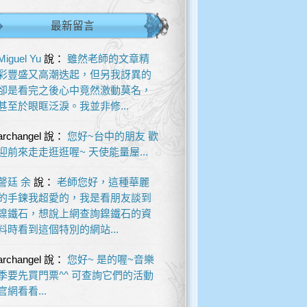
最新留言
Miguel Yu
說：
雖然老師的文章精
彩豐盛又高潮迭起，但另我訝異的
卻是看完之後心中竟然激動莫名，
甚至於眼眶泛淚。我並非修...
archangel
說：
您好~台中的朋友 歡
迎前來走走逛逛喔~ 天使能量屋...
謦廷 余
說：
老師您好，這種華麗
的手鍊我超愛的，我是看朋友談到
鎳鐵石，想說上網查詢鎳鐵石的資
料時看到這個特別的網站...
archangel
說：
您好~ 是的喔~音樂
季要先買門票^^ 可查詢它們的活動
官網看看...