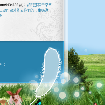
mm9434139
說：
請問那個音樂祭
是要門票才能去你們的市集嗎謝
謝...
.C.)