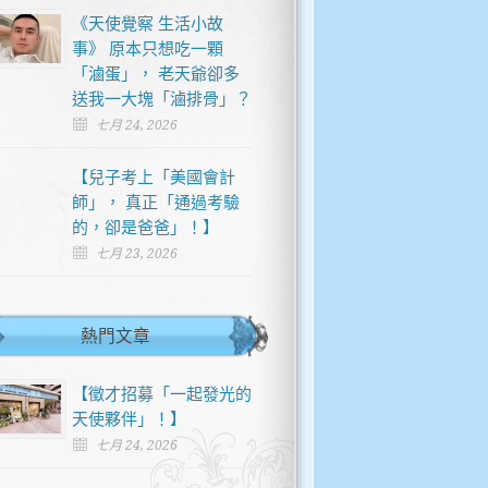
《天使覺察 生活小故
事》 原本只想吃一顆
「滷蛋」， 老天爺卻多
送我一大塊「滷排骨」？
七月 24, 2026
【兒子考上「美國會計
師」， 真正「通過考驗
的，卻是爸爸」！】
七月 23, 2026
熱門文章
【徵才招募「一起發光的
天使夥伴」！】
七月 24, 2026