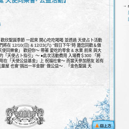
 天使同樂會- 公益活動】
l
節
 歡欣聖誕季節 一起來 開心吃吃喝喝 並透過 天使占卜活動
在 12/10(日) & 12/23(六) “假日下午”時 邀您同歡＆做
天使同樂會」 歡迎你～ 帶著 愛吃的零食 & 水果 前來 與大
暖的「天使占卜指引」～ ●此次活動費用 入場費＄300 「將
 用在「天使公益基金」上 祝福社會～ 而當天參加朋友 若有
量屋 也會“捐出一半金額” 做公益～ . 「金色聖誕 天