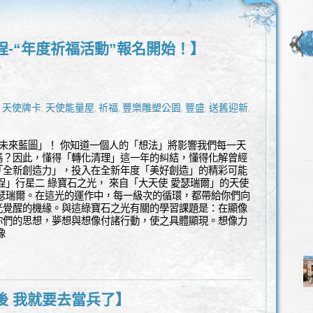
程-“年度祈福活動”報名開始！】
l
天使牌卡
天使能量屋
祈福
豐樂雕塑公園
豐盛
送舊迎新
靈
,
,
,
,
,
,
,
未來藍圖」！ 你知道一個人的「想法」將影響我們每一天
嗎？因此，懂得「轉化清理」這一年的糾結，懂得化解曾經
「全新創造力」，投入在全新年度「美好創造」的精彩可能
程」行星二 綠寶石之光， 來自「大天使 愛瑟瑞爾」的天使
愛瑟瑞爾。在這光的運作中，每一級次的循環，都帶給你們向
光覺醒的機緣。與這綠寶石之光有關的學習課題是：在顯像
你們的思想，夢想與想像付諸行動，使之具體顯現。想像力
像
後 我就要去當兵了】