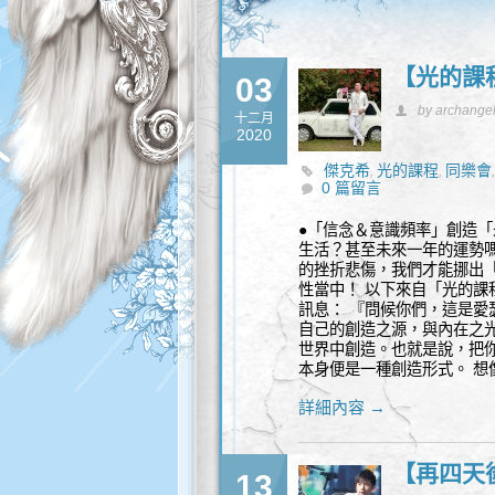
【光的課
03
by archange
十二月
2020
傑克希
光的課程
同樂會
,
,
0 篇留言
性諮詢
●「信念＆意識頻率」創造「
生活？甚至未來一年的運勢
的挫折悲傷，我們才能挪出
性當中！ 以下來自「光的課
訊息： 『問候你們，這是
自己的創造之源，與內在之
世界中創造。也就是說，把
本身便是一種創造形式。 想
詳細內容 →
【再四天
13