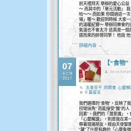
前天禮拜天 舉辦的愛心公益
～ 而其中的「單元活動」 我
哈～～ 而如果 你錯過這一次
場」喔～ 歡迎到時候 大家
的溫暖紀實～ 舉辦同樂會的
氣溫也不會太冷 這真是一個風
道而來的帥哥同學！ 他說 
詳細內容 →
【“食物
07
by archange
十二月
2017
五香豆干
同樂會
心靈解
,
,
0 篇留言
我們選擇的“食物”，反映了我
拐彎抹角” 而能接受“酸”的
因素”，我們的「潛意識」，
「心靈解讀」，則是我在某一
帶著現場朋友，經由天使聖團
“藏”了什麼有趣的「心靈象徵