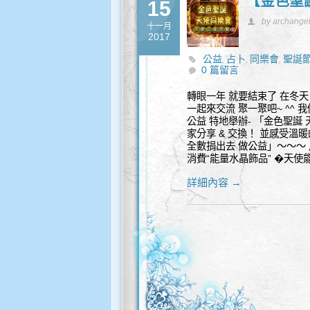
【金色聖誕
15
by archange
十一月
2017
公益
占卜
同樂會
聖誕
,
,
,
0 篇留言
轉眼一年 就要結束了 在冬天
一起來交流 聚一聚吧~ ^^ 我們將
公益 特地舉辦- 「金色聖誕 
家分享 & 交換！ 並感受溫
全數捐出去 做公益」～～～
消費“能量水晶飾品” �天使能
詳細內容 →