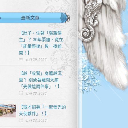
最新文章
【肚子，住著「冤親債
主」？ 30年緊繃，竟在
「能量整復」後一夜鬆
開！】
七月 29, 2026
【越「收驚」身體越沉
重？ 別急著離開大廟
「先做這兩件事」！】
七月 28, 2026
【徵才招募「一起發光的
天使夥伴」！】
七月 24, 2026