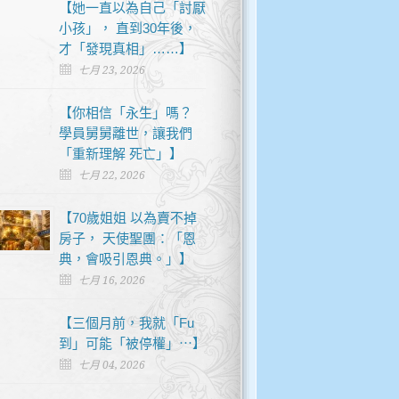
【她一直以為自己「討厭
小孩」， 直到30年後，
才「發現真相」……】
七月 23, 2026
【你相信「永生」嗎？
學員舅舅離世，讓我們
「重新理解 死亡」】
七月 22, 2026
【70歲姐姐 以為賣不掉
房子， 天使聖團：「恩
典，會吸引恩典。」】
七月 16, 2026
【三個月前，我就「Fu
到」可能「被停權」⋯】
七月 04, 2026