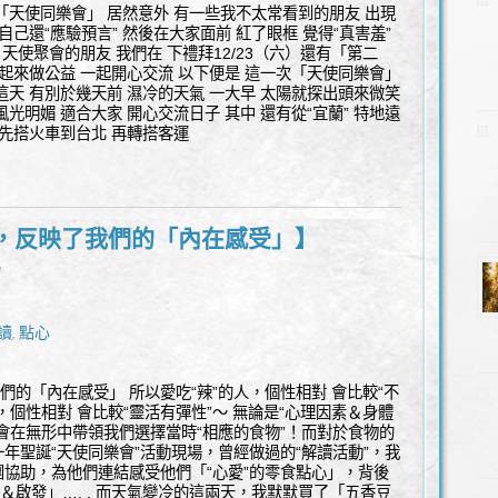
「天使同樂會」 居然意外 有一些我不太常看到的朋友 出現
自己還“應驗預言” 然後在大家面前 紅了眼框 覺得“真害羞”
 天使聚會的朋友 我們在 下禮拜12/23（六）還有「第二
一起來做公益 一起開心交流 以下便是 這一次「天使同樂會」
這天 有別於幾天前 濕冷的天氣 一大早 太陽就探出頭來微笑
光明媚 適合大家 開心交流日子 其中 還有從“宜蘭” 特地遠
他先搭火車到台北 再轉搭客運
”，反映了我們的「內在感受」】
l
讀
點心
,
們的「內在感受」 所以愛吃“辣”的人，個性相對 會比較“不
人，個性相對 會比較“靈活有彈性”～ 無論是“心理因素＆身體
會在無形中帶領我們選擇當時“相應的食物”！而對於食物的
年聖誕“天使同樂會”活動現場，曾經做過的“解讀活動”，我
協助，為他們連結感受他們「“心愛”的零食點心」，背後
＆啟發」…. . 而天氣變冷的這兩天，我默默買了「五香豆