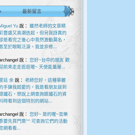
最新留言
Miguel Yu
說：
雖然老師的文章精
彩豐盛又高潮迭起，但另我訝異的
卻是看完之後心中竟然激動莫名，
甚至於眼眶泛淚。我並非修...
archangel
說：
您好~台中的朋友 歡
迎前來走走逛逛喔~ 天使能量屋...
謦廷 余
說：
老師您好，這種華麗
的手鍊我超愛的，我是看朋友談到
鎳鐵石，想說上網查詢鎳鐵石的資
料時看到這個特別的網站...
archangel
說：
您好~ 是的喔~音樂
季要先買門票^^ 可查詢它們的活動
官網看看...