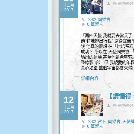
by archange
十二月
2017
公益
同樂會
,
0 篇留言
「再四天後 我就要去當兵了
他“特地排出行程” 遠從宜蘭 
說 他真的很想 往「烘焙蛋
成功？ 所以在 天使同樂會 
給出的建議 甚至他還希望索取
整錄影 哈） 但 我親愛的年
真心渴望 整個宇宙都會來幫助
詳細內容 →
【請懂得 
12
by archange
十二月
2017
公益
占卜
同樂會
天使
,
,
,
0 篇留言