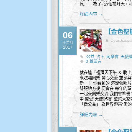
乾」… 為了- 這個禮拜天，和
詳細內容 →
【金色聖
06
by archange
十二月
2017
公益
占卜
同樂會
天使
,
,
,
0 篇留言
就在這「禮拜天下午 ＆ 晚上
來吃喝同樂 開心交流 並參與
新」！ 你看到的 這幾張照片
舒服地方後 便會在 每年的
一起來同樂交流 我們會準備 
中 感受“天使祝福” 並幫大
「做公益」 為世界帶來“愛的
詳細內容 →