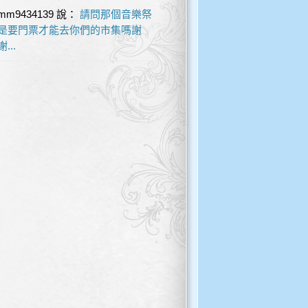
mm9434139
說：
請問那個音樂祭
是要門票才能去你們的市集嗎謝
謝...