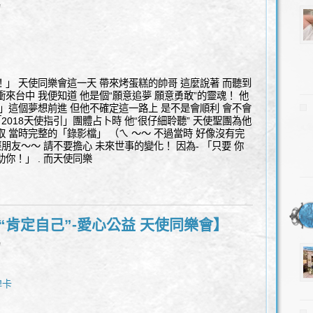
l
！」 天使同樂會這一天 帶來烤蛋糕的帥哥 這麼說著 而聽到
衝來台中 我便知道 他是個“願意追夢 願意勇敢”的靈魂！ 他
糕」這個夢想前進 但他不確定這一路上 是不是會順利 會不會
「2018天使指引」團體占卜時 他“很仔細聆聽” 天使聖團為他
 當時完整的「錄影檔」 （ㄟ ～～ 不過當時 好像沒有完
輕朋友～～ 請不要擔心 未來世事的變化！ 因為- 「只要 你
你！」 . 而天使同樂
“肯定自己”-愛心公益 天使同樂會】
l
牌卡