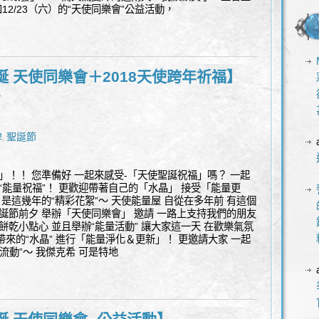
12/23（六）的“天使同樂會”公益活動，
誕 天使同樂會＋2018天使跨年祈福】
l
牌
聖誕節
,
」！！ 您準備好 一起來感受-「天使聖誕祝福」嗎？ 一起
“能量祝福”！ 更歡迎帶著自己的「水晶」 接受「能量更
 是這幾年的“精彩花絮”～ 天使能量屋 自從在多年前 有這個
聖誕節前夕 舉辦「天使同樂會」 邀請 一路上支持我們的朋友
餅乾小點心 並且舉辦“能量活動” 讓大家這一天 在歡樂氣氛
家帶來的“水晶” 進行「能量淨化＆更新」！ 更邀請大家 一起
流動”～ 我傑克希 可是特地