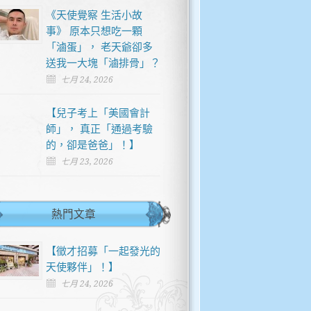
《天使覺察 生活小故
事》 原本只想吃一顆
「滷蛋」， 老天爺卻多
送我一大塊「滷排骨」？
七月 24, 2026
【兒子考上「美國會計
師」， 真正「通過考驗
的，卻是爸爸」！】
七月 23, 2026
熱門文章
【徵才招募「一起發光的
天使夥伴」！】
七月 24, 2026