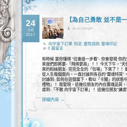
【為自己勇敢 並不是
24
by archangel
十月
2017
向宇宙下訂單
知足
靈性諮詢
靈魂印記
,
,
,
0 篇留言
有時候 當你懂得 “往後退一步看”- 你會發現 你的
來我們即將要-「飛得更高」！！ 今天下午，“天
來的粉絲朋友- 完完全全的「包場」下來了！！
從人生每個面向，一直討論到各自的“靈魂特質”
討論到- 如何在這個當下，看似「卡關」的狀態
禮物」！ 我發現，這幾位朋友的內在靈魂品質，
虛到-「不敢 向宇宙下訂單」！ 這幾位朋友“謙虛
詳細內容 →