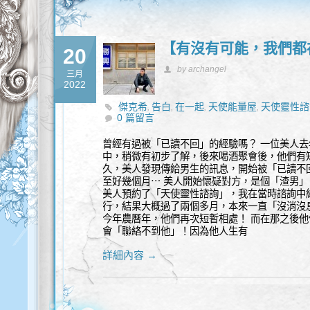
【有沒有可能，我們都
20
by archangel
三月
2022
傑克希
告白
在一起
天使能量屋
天使靈性諮
,
,
,
,
0 篇留言
彼此
曾經有過被「已讀不回」的經驗嗎？ 一位美人
中，稍微有初步了解，後來喝酒聚會後，他們有
久，美人發現傳給男生的訊息，開始被「已讀不
至好幾個月⋯ 美人開始懷疑對方，是個「渣男」
美人預約了「天使靈性諮詢」，我在當時諮詢中
行，結果大概過了兩個多月，本來一直「沒消沒
今年農曆年，他們再次短暫相處！ 而在那之後
會「聯絡不到他」！因為他人生有
詳細內容 →