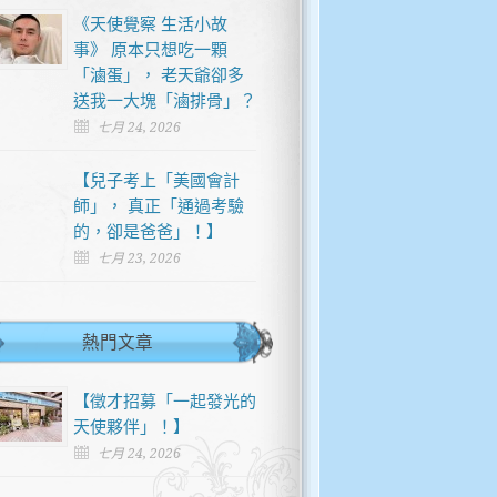
《天使覺察 生活小故
事》 原本只想吃一顆
「滷蛋」， 老天爺卻多
送我一大塊「滷排骨」？
七月 24, 2026
【兒子考上「美國會計
師」， 真正「通過考驗
的，卻是爸爸」！】
七月 23, 2026
熱門文章
【徵才招募「一起發光的
天使夥伴」！】
七月 24, 2026