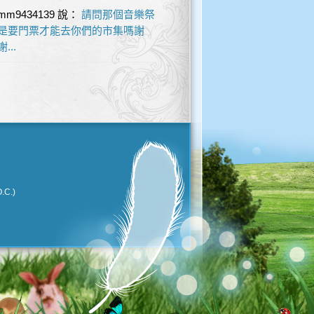
mm9434139
說：
請問那個音樂祭
是要門票才能去你們的市集嗎謝
謝...
.C.)