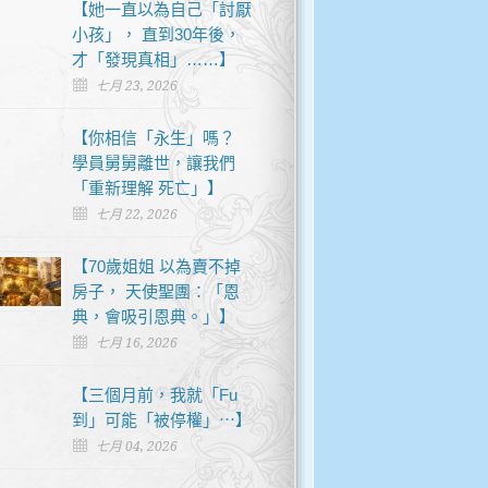
【她一直以為自己「討厭
小孩」， 直到30年後，
才「發現真相」……】
七月 23, 2026
【你相信「永生」嗎？
學員舅舅離世，讓我們
「重新理解 死亡」】
七月 22, 2026
【70歲姐姐 以為賣不掉
房子， 天使聖團：「恩
典，會吸引恩典。」】
七月 16, 2026
【三個月前，我就「Fu
到」可能「被停權」⋯】
七月 04, 2026