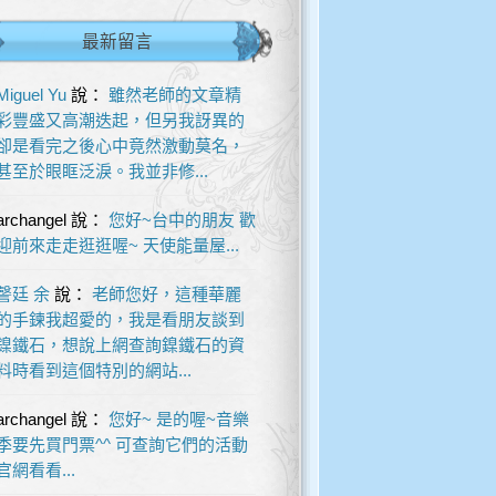
最新留言
Miguel Yu
說：
雖然老師的文章精
彩豐盛又高潮迭起，但另我訝異的
卻是看完之後心中竟然激動莫名，
甚至於眼眶泛淚。我並非修...
archangel
說：
您好~台中的朋友 歡
迎前來走走逛逛喔~ 天使能量屋...
謦廷 余
說：
老師您好，這種華麗
的手鍊我超愛的，我是看朋友談到
鎳鐵石，想說上網查詢鎳鐵石的資
料時看到這個特別的網站...
archangel
說：
您好~ 是的喔~音樂
季要先買門票^^ 可查詢它們的活動
官網看看...