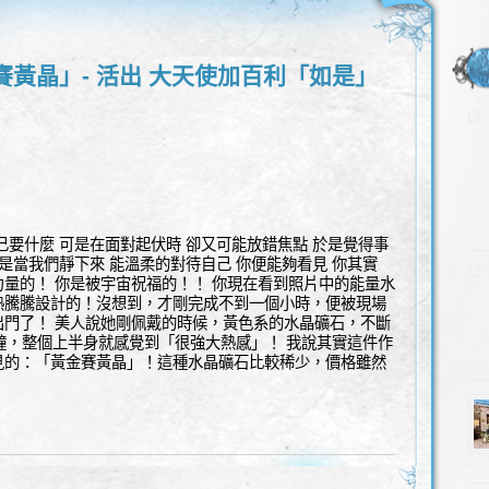
賽黃晶」- 活出 大天使加百利「如是」
】
己要什麼 可是在面對起伏時 卻又可能放錯焦點 於是覺得事
可是當我們靜下來 能溫柔的對待自己 你便能夠看見 你其實
滿力量的！ 你是被宇宙祝福的！！ 你現在看到照片中的能量水
熱騰騰設計的！沒想到，才剛完成不到一個小時，便被現場
出門了！ 美人說她剛佩戴的時候，黃色系的水晶礦石，不斷
鐘，整個上半身就感覺到「很強大熱感」！ 我說其實這件作
見的：「黃金賽黃晶」！這種水晶礦石比較稀少，價格雖然