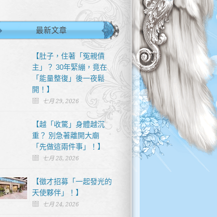
最新文章
【肚子，住著「冤親債
主」？ 30年緊繃，竟在
「能量整復」後一夜鬆
開！】
七月 29, 2026
【越「收驚」身體越沉
重？ 別急著離開大廟
「先做這兩件事」！】
七月 28, 2026
【徵才招募「一起發光的
天使夥伴」！】
七月 24, 2026