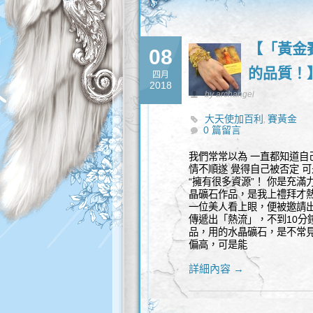
【「黃金
08
的品質！
四月
2018
by archangel
大天使加百利
賽黃金
,
0 篇留言
我們常常以為 一直都知道自
情不順遂 覺得自己被否定 
“擁有很多資源”！ 你是充
晶礦石作品，是我上禮拜才
一位美人看上眼，便被邀請
傳遞出「熱流」，不到10分
品，用的水晶礦石，是不常
偏高，可是能
詳細內容 →