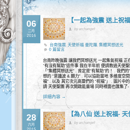
【一起為強震 送上祝福
06
by archangel
二月
2016
台南強震
天使祈福 曼陀羅
集體冥想送光
,
,
0 篇留言
台南昨晚強震 讓我們冥想送光 一起集氣祝福 正在
“有沒有幫助"這件事 我在半年前 便請教過天使聖
「"集體冥想送光" . 肯定是"有幫助"的！ . 我們的
想的 “意識波 & 願力" . 可以協助當地 多維度空
福" . 以及 其它次元高靈們的 “祝福"」 . 圖
請 天使聖團 再次開啟能量場 同時裡面也匯集了-
詳細內容 →
【為八仙 送上祝福- 
28
by archangel
六月
2015