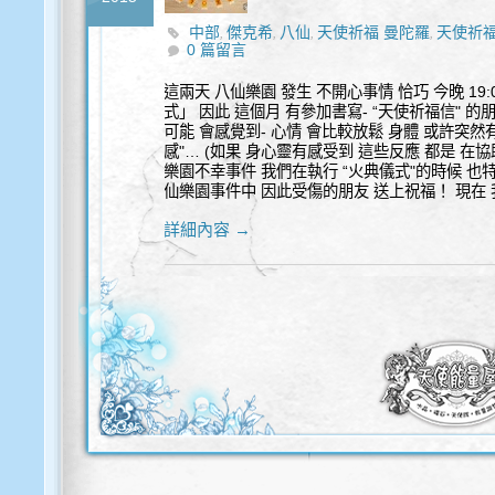
中部
傑克希
八仙
天使祈福 曼陀羅
天使祈
,
,
,
,
0 篇留言
這兩天 八仙樂園 發生 不開心事情 恰巧 今晚 19
式」 因此 這個月 有參加書寫- “天使祈福信" 
可能 會感覺到- 心情 會比較放鬆 身體 或許突然
感"… (如果 身心靈有感受到 這些反應 都是 在
樂園不幸事件 我們在執行 “火典儀式"的時候 也特
仙樂園事件中 因此受傷的朋友 送上祝福！ 現在 
詳細內容 →