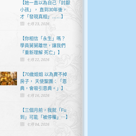
【她一直以為自己「討厭
小孩」， 直到30年後，
才「發現真相」……】
七月 23, 2026
【你相信「永生」嗎？
學員舅舅離世，讓我們
「重新理解 死亡」】
七月 22, 2026
【70歲姐姐 以為賣不掉
房子， 天使聖團：「恩
典，會吸引恩典。」】
七月 16, 2026
【三個月前，我就「Fu
到」可能「被停權」⋯】
七月 04, 2026