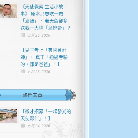
《天使覺察 生活小故
事》 原本只想吃一顆
「滷蛋」， 老天爺卻多
送我一大塊「滷排骨」？
七月 24, 2026
【兒子考上「美國會計
師」， 真正「通過考驗
的，卻是爸爸」！】
七月 23, 2026
熱門文章
【徵才招募「一起發光的
天使夥伴」！】
七月 24, 2026