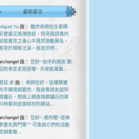
最新留言
Miguel Yu
說：
雖然老師的文章精
彩豐盛又高潮迭起，但另我訝異的
卻是看完之後心中竟然激動莫名，
甚至於眼眶泛淚。我並非修...
archangel
說：
您好~台中的朋友 歡
迎前來走走逛逛喔~ 天使能量屋...
謦廷 余
說：
老師您好，這種華麗
的手鍊我超愛的，我是看朋友談到
鎳鐵石，想說上網查詢鎳鐵石的資
料時看到這個特別的網站...
archangel
說：
您好~ 是的喔~音樂
季要先買門票^^ 可查詢它們的活動
官網看看...