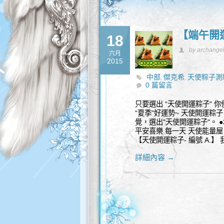
【端午開
18
by archange
六月
2015
中部
傑克希
天使粽子測
,
,
0 篇留言
只要選出 “天使開運粽子" 你
“夏季"好運勢~ 天使開運粽子
覺，選出"天使開運粽子"。 ●
平安喜樂 每一天 天使能量屋 傑克希 編寫
【天使開運粽子- 編號 A.】
詳細內容 →