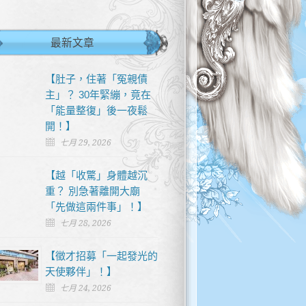
最新文章
【肚子，住著「冤親債
主」？ 30年緊繃，竟在
「能量整復」後一夜鬆
開！】
七月 29, 2026
【越「收驚」身體越沉
重？ 別急著離開大廟
「先做這兩件事」！】
七月 28, 2026
【徵才招募「一起發光的
天使夥伴」！】
七月 24, 2026