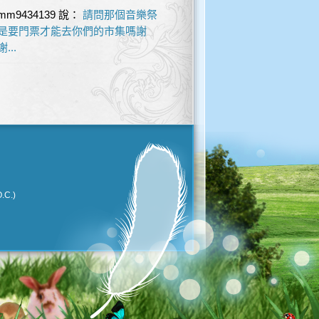
mm9434139
說：
請問那個音樂祭
是要門票才能去你們的市集嗎謝
謝...
.C.)