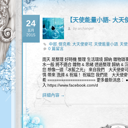
【天使能量小語- 大天
24
by archangel
五月
2015
中部
傑克希
大天使麥可
天使能量小語
天使
,
,
,
,
0 篇留言
雨天 是整理 好時機 整理 生活環境 歸納 雜物瑣事
水一般 將不適合 雜物 & 思緒 透過整理 歸納 &
您 想像一道「冰藍之光」 來自我們 大天使麥可 照耀
情 帶來 洗滌 & 祝福！ 祝福您 我們是 大天
希 ===================== 更多最新消
入 https://www.facebook.com/d
詳細內容 →