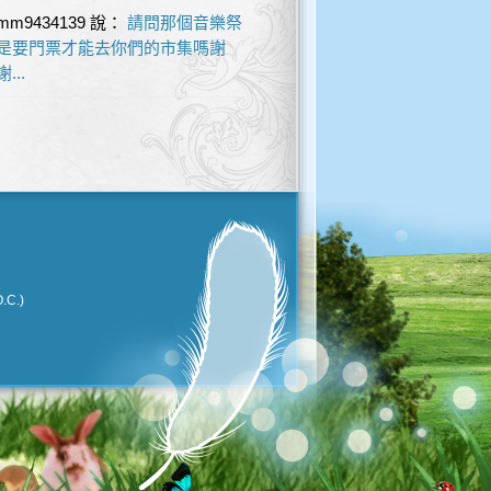
mm9434139
說：
請問那個音樂祭
是要門票才能去你們的市集嗎謝
謝...
.C.)