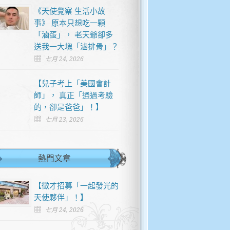
《天使覺察 生活小故
事》 原本只想吃一顆
「滷蛋」， 老天爺卻多
送我一大塊「滷排骨」？
七月 24, 2026
【兒子考上「美國會計
師」， 真正「通過考驗
的，卻是爸爸」！】
七月 23, 2026
熱門文章
【徵才招募「一起發光的
天使夥伴」！】
七月 24, 2026