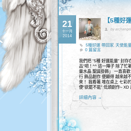
【5種好運
21
by archange
十一月
2014
5種好運 帶回家
天使能量
,
0 篇留言
我們把 “5種 好運能量" 封
品"吧！^^ 這一陣子 除了
量水晶 聖誕掛飾」 一直喜歡 
行 飾品創作 便顯得 越來越
來！ 我看著 堆在桌上 七彩
便"欲罷不能" 低頭創作~ X
詳細內容 →