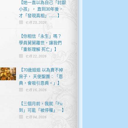
【她一直以為自己「討厭
小孩」， 直到30年後，
才「發現真相」……】
七月 23, 2026
【你相信「永生」嗎？
學員舅舅離世，讓我們
「重新理解 死亡」】
七月 22, 2026
【70歲姐姐 以為賣不掉
房子， 天使聖團：「恩
典，會吸引恩典。」】
七月 16, 2026
【三個月前，我就「Fu
到」可能「被停權」⋯】
七月 04, 2026