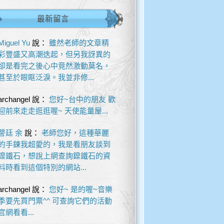
最新留言
Miguel Yu
說：
雖然老師的文章精
彩豐盛又高潮迭起，但另我訝異的
卻是看完之後心中竟然激動莫名，
甚至於眼眶泛淚。我並非修...
archangel
說：
您好~台中的朋友 歡
迎前來走走逛逛喔~ 天使能量屋...
謦廷 余
說：
老師您好，這種華麗
的手鍊我超愛的，我是看朋友談到
鎳鐵石，想說上網查詢鎳鐵石的資
料時看到這個特別的網站...
archangel
說：
您好~ 是的喔~音樂
季要先買門票^^ 可查詢它們的活動
官網看看...