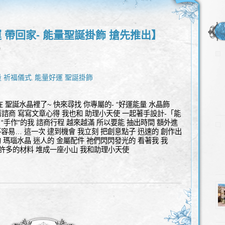
 帶回家- 能量聖誕掛飾 搶先推出】
l
 祈福儀式
能量好運 聖誕掛飾
,
存在 聖誕水晶裡了~ 快來尋找 你專屬的- “好運能量 水晶飾
忙著諮商 寫寫文章心得 我也和 助理小天使 一起著手設計-「能
“手作"的我 諮商行程 越來越滿 所以要能 抽出時間 額外進
不容易… 這一次 逮到機會 我立刻 把創意點子 迅速的 創作出
的 瑪瑙水晶 迷人的 金屬配件 祂們閃閃發光的 看著我 我
D 許多的材料 堆成一座小山 我和助理小天使