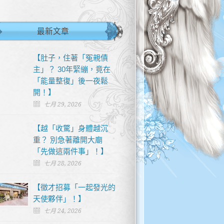
最新文章
【肚子，住著「冤親債
主」？ 30年緊繃，竟在
「能量整復」後一夜鬆
開！】
七月 29, 2026
【越「收驚」身體越沉
重？ 別急著離開大廟
「先做這兩件事」！】
七月 28, 2026
【徵才招募「一起發光的
天使夥伴」！】
七月 24, 2026