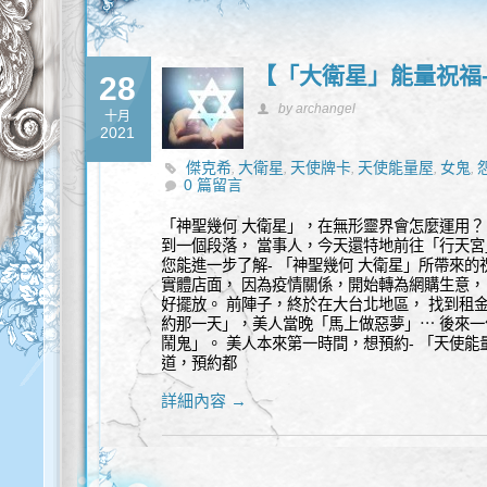
【「大衛星」能量祝福
28
by archangel
十月
2021
傑克希
大衛星
天使牌卡
天使能量屋
女鬼
,
,
,
,
,
0 篇留言
靈性諮詢
鬧鬼
鬼故事
,
,
「神聖幾何 大衛星」，在無形靈界會怎麼運用？
到一個段落， 當事人，今天還特地前往「行天宮
您能進一步了解- 「神聖幾何 大衛星」所帶來
實體店面， 因為疫情關係，開始轉為網購生意，
好擺放。 前陣子，終於在大台北地區， 找到租
約那一天」，美人當晚「馬上做惡夢」⋯ 後來
鬧鬼」。 美人本來第一時間，想預約- 「天使
道，預約都
詳細內容 →