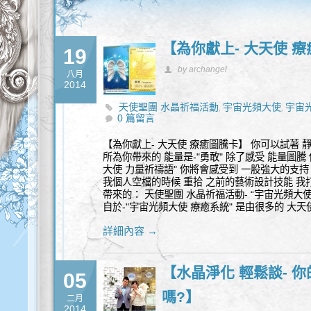
【為你獻上- 大天使 
19
by archangel
八月
2014
天使聖團 水晶祈福活動
宇宙光頻大使
宇宙
,
,
0 篇留言
【為你獻上- 大天使 療癒圖騰卡】 你可以試著 
所為你帶來的 能量是-"勇敢" 除了感受 能量圖騰
大使 力量祈禱語" 你將會感受到 一股強大的支持
我個人空檔的時候 重拾 之前的藝術設計技能 我
帶來的： 天使聖團 水晶祈福活動- “宇宙光頻大使
自於-"宇宙光頻大使 療癒系統" 是由很多的 大天
詳細內容 →
【水晶淨化 輕鬆談- 你
05
嗎?】
二月
2014