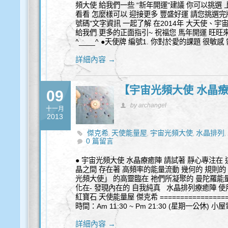
頻大使 給我們一些 “新年開運"建議 你可以挑選
看看 怎麼樣可以 迎接更多 豐盛好運 請您挑選完
號碼"文字資訊 一起了解 在2014年 大天使、
給我們 更多的正面指引~ 祝福您 馬年開運 旺旺
^____^ ●天使牌 編號1. 你對於愛的課題 很
詳細內容 →
【宇宙光頻大使 水晶
09
by archangel
十一月
2013
傑克希
天使能量屋
宇宙光頻大使
水晶排列
,
,
,
,
0 篇留言
● 宇宙光頻大使 水晶療癒陣 請試著 靜心專注在 
晶之間 存在著 高頻率的能量流動 幾何的 規則的 
光頻大使」 的高靈臨在 祂們所凝聚的 曼陀羅能量
化在- 發現內在的 自我純真 水晶排列療癒陣 使用的
紅寶石 天使能量屋 傑克希 ================
時間：Am 11:30 ~ Pm 21:30 (星期一公休) 小屋
詳細內容 →