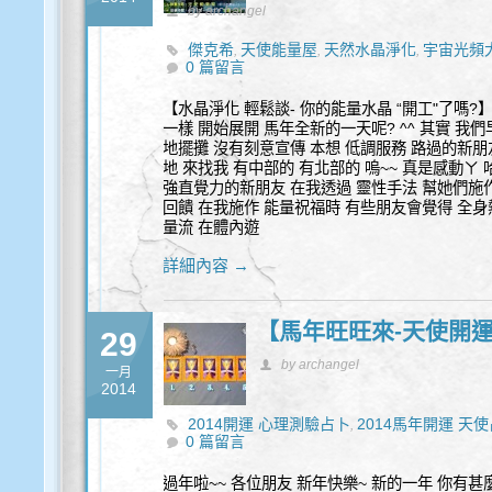
by archangel
傑克希
天使能量屋
天然水晶淨化
宇宙光頻
,
,
,
0 篇留言
【水晶淨化 輕鬆談- 你的能量水晶 “開工"了嗎?
一樣 開始展開 馬年全新的一天呢? ^^ 其實 我
地擺攤 沒有刻意宣傳 本想 低調服務 路過的新朋
地 來找我 有中部的 有北部的 嗚~~ 真是感動ㄚ
強直覺力的新朋友 在我透過 靈性手法 幫她們施
回饋 在我施作 能量祝福時 有些朋友會覺得 全身
量流 在體內遊
詳細內容 →
【馬年旺旺來-天使開運
29
by archangel
一月
2014
2014開運 心理測驗占卜
2014馬年開運 天
,
0 篇留言
過年啦~~ 各位朋友 新年快樂~ 新的一年 你有甚